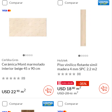
comparar
comparar
Cerbba Gres
Holztek
Cerámica Mont marmolado
Piso vinílico flotante símil
interior beige 45 x 90 cm
madera 4 mm SPC 2.2 m2
(
0
)
(
0
)
-35%
2
USD 18
80
m
2
USD 22
90
m
2
USD 28
m
90
comparar
comparar