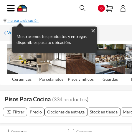
0
Ingresa tu ubicación
Volver a Pisos por espacios
Mostraremos los productos y entregas
disponibles para tu ubicación.
Cerámicas
Porcelanatos
Pisos vinilicos
Guardas
Pisos Para Cocina
(
334
productos
)
Filtrar
Precio
Opciones de entrega
Stock en tienda
Mar
comparar
comparar