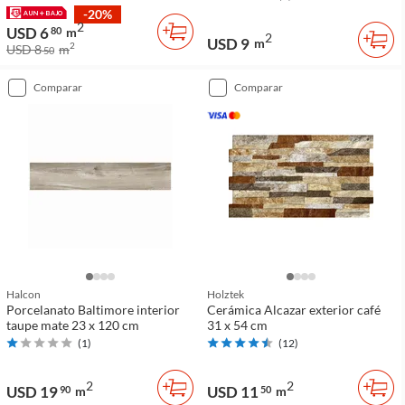
-20%
2
USD 6
80
m
2
USD 9
m
2
USD 8
m
50
comparar
comparar
Halcon
Holztek
Porcelanato Baltimore interior
Cerámica Alcazar exterior café
taupe mate 23 x 120 cm
31 x 54 cm
(
1
)
(
12
)
2
2
USD 19
USD 11
90
m
50
m