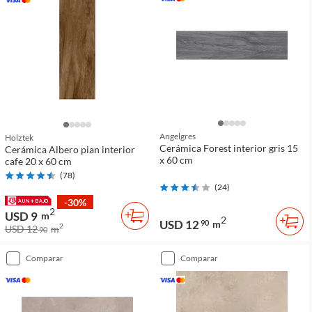
Angelgres
Holztek
Cerámica Forest interior gris 15
Cerámica Albero pian interior
x 60 cm
cafe 20 x 60 cm
(
78
)
(
24
)
-30%
2
USD 9
m
2
USD 12
90
m
2
USD 12
m
90
comparar
comparar