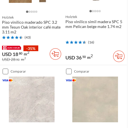
Holztek
Holztek
Piso vinílico símil madera SPC 5
Piso vinílico maderado SPC 3.2
mm Pelican beige mate 1.74 m2
mm Tesun Oak interior café mate
3.11 m2
(
43
)
(
16
)
-35%
2
USD 18
80
m
2
USD 36
50
m
2
USD 28
m
90
comparar
comparar