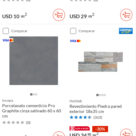
2
2
USD 10
USD 29
m
m
comparar
comparar
Incepa
Holztek
Porcelanato cementicio Pro
Revestimiento Piedra pared
Graphite cinza satinado 60 x 60
exterior 18x35 cm
cm
(
315
)
(
0
)
-30%
2
USD 34
90
m