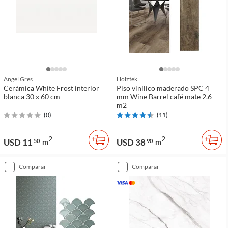
Angel Gres
Holztek
Cerámica White Frost interior
Piso vinílico maderado SPC 4
blanca 30 x 60 cm
mm Wine Barrel café mate 2.6
m2
(
0
)
(
11
)
2
2
USD 11
USD 38
50
m
90
m
comparar
comparar