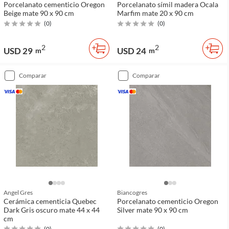
Porcelanato cementicio Oregon
Porcelanato símil madera Ocala
Beige mate 90 x 90 cm
Marfim mate 20 x 90 cm
(
0
)
(
0
)
2
2
USD 29
USD 24
m
m
comparar
comparar
Angel Gres
Biancogres
Cerámica cementicia Quebec
Porcelanato cementicio Oregon
Dark Gris oscuro mate 44 x 44
Silver mate 90 x 90 cm
cm
(
0
)
(
0
)