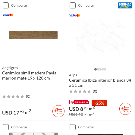
comparar
comparar
Angelgres
Cerámica símil madera Pavia
Allpa
marrón mate 19 x 120 cm
Cerámica Ibiza interior blanca 34
x 51 cm
(
0
)
(
0
)
-25%
2
USD 8
20
m
2
USD 17
90
m
2
USD 10
m
90
comparar
comparar