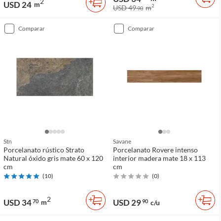
2
USD 24
m
2
USD 49
m
90
comparar
comparar
Stn
Savane
Porcelanato rústico Strato
Porcelanato Rovere intenso
Natural óxido gris mate 60 x 120
interior madera mate 18 x 113
cm
cm
(
10
)
(
0
)
2
USD 34
USD 29
70
m
90
c/u