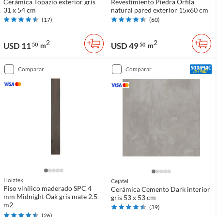
Cerámica Topazio exterior gris
Revestimiento Piedra Orfila
31 x 54 cm
natural pared exterior 15x60 cm
(
17
)
(
60
)
2
2
USD 11
USD 49
50
m
50
m
comparar
comparar
Holztek
Cejatel
Piso vinílico maderado SPC 4
Cerámica Cemento Dark interior
mm Midnight Oak gris mate 2.5
gris 53 x 53 cm
m2
(
39
)
(
26
)