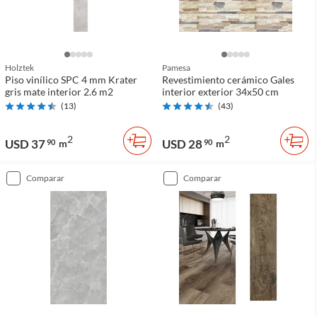
Holztek
Pamesa
Piso vinílico SPC 4 mm Krater
Revestimiento cerámico Gales
gris mate interior 2.6 m2
interior exterior 34x50 cm
(
13
)
(
43
)
2
2
USD 37
USD 28
90
m
90
m
comparar
comparar