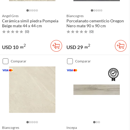
Angel Gres
Biancogres
Cerámica símil piedra Pompeia
Porcelanato cementicio Oregon
Beige mate 44 x 44 cm
Nero mate 90 x 90 cm
(
0
)
(
0
)
2
2
USD 10
USD 29
m
m
comparar
comparar
Biancogres
Incepa