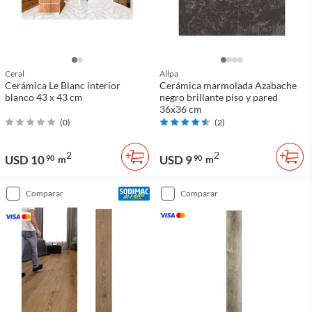
Ceral
Allpa
Cerámica Le Blanc interior
Cerámica marmolada Azabache
blanco 43 x 43 cm
negro brillante piso y pared
36x36 cm
(
0
)
(
2
)
2
2
USD 10
USD 9
90
m
90
m
comparar
comparar