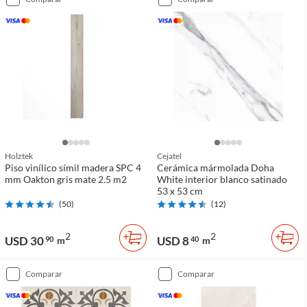
Holztek
Cejatel
Piso vinílico símil madera SPC 4
Cerámica mármolada Doha
mm Oakton gris mate 2.5 m2
White interior blanco satinado
53 x 53 cm
(
50
)
(
12
)
2
2
USD 30
USD 8
90
m
40
m
comparar
comparar