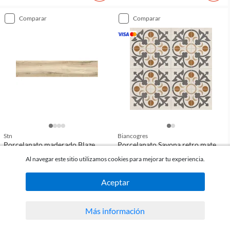
comparar
comparar
Stn
Biancogres
Porcelanato maderado Blaze
Porcelanato Savona retro mate
Haya café claro mate 30 x 150 cm
60 x 60 cm
Al navegar este sitio utilizamos cookies para mejorar tu experiencia.
(
0
)
(
0
)
Aceptar
2
2
USD 29
USD 27
90
m
m
Más información
comparar
comparar