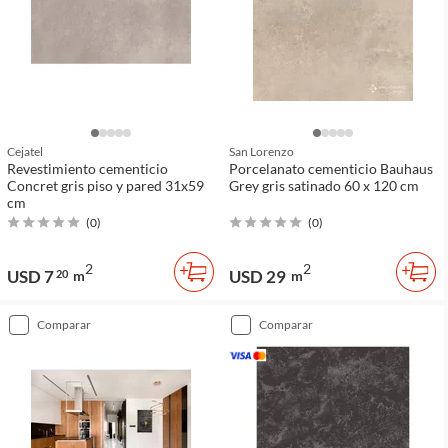
Cejatel
San Lorenzo
Revestimiento cementicio
Porcelanato cementicio Bauhaus
Concret gris piso y pared 31x59
Grey gris satinado 60 x 120 cm
cm
(
0
)
(
0
)
2
2
USD 7
USD 29
20
m
m
comparar
comparar