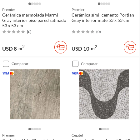
Premier
Premier
Cerámica marmolada Marmi
Cerámica símil cemento Portlan
Gray interior piso pared satinado
Gray interior mate 53 x 53 cm
53 x 53 cm
(
0
)
(
0
)
2
2
USD 8
USD 10
m
m
comparar
comparar
Premier
Cejatel