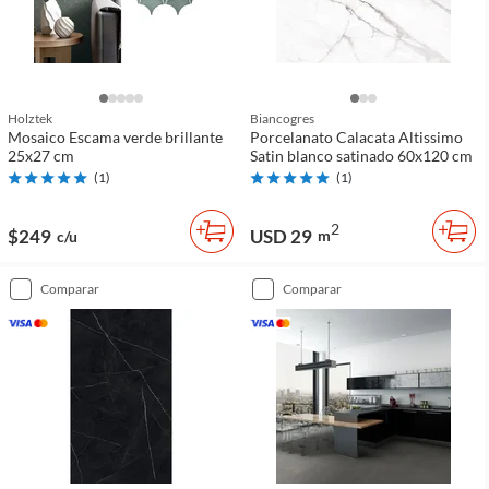
Holztek
Biancogres
Mosaico Escama verde brillante
Porcelanato Calacata Altissimo
25x27 cm
Satin blanco satinado 60x120 cm
(
1
)
(
1
)
2
$249
USD 29
m
c/u
comparar
comparar