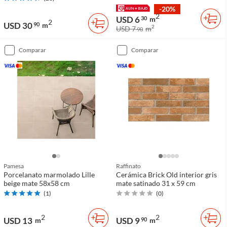
-20%
2
USD 6
30
m
2
USD 30
90
m
2
USD 7
m
90
comparar
comparar
Pamesa
Raffinato
Porcelanato marmolado Lille
Cerámica Brick Old interior gris
beige mate 58x58 cm
mate satinado 31 x 59 cm
(
1
)
(
0
)
2
2
USD 13
USD 9
m
90
m