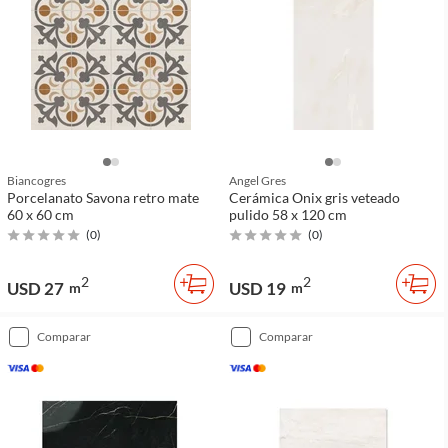
Biancogres
Angel Gres
Porcelanato Savona retro mate
Cerámica Onix gris veteado
60 x 60 cm
pulido 58 x 120 cm
(
0
)
(
0
)
2
2
USD 27
USD 19
m
m
comparar
comparar