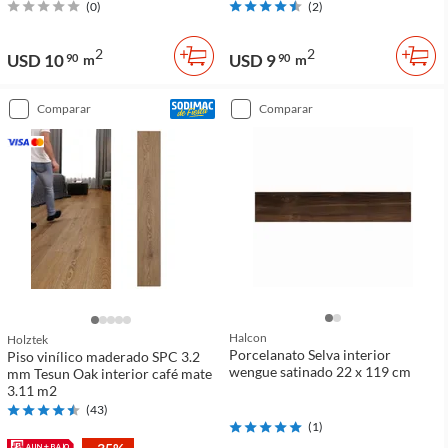
(
0
)
(
2
)
2
2
USD 10
USD 9
90
m
90
m
comparar
comparar
Halcon
Holztek
Porcelanato Selva interior
Piso vinílico maderado SPC 3.2
wengue satinado 22 x 119 cm
mm Tesun Oak interior café mate
3.11 m2
(
43
)
(
1
)