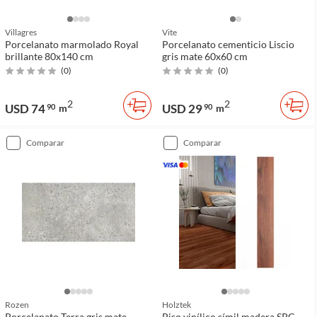
Villagres
Vite
Porcelanato marmolado Royal
Porcelanato cementicio Liscio
brillante 80x140 cm
gris mate 60x60 cm
(
0
)
(
0
)
2
2
USD 74
USD 29
90
m
90
m
comparar
comparar
Rozen
Holztek
Porcelanato Terra gris mate
Piso vinílico símil madera SPC