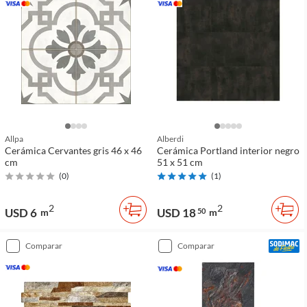
Allpa
Alberdi
Cerámica Cervantes gris 46 x 46
Cerámica Portland interior negro
cm
51 x 51 cm
(
0
)
(
1
)
2
2
USD 6
USD 18
m
50
m
comparar
comparar