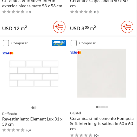
Cerámica Volc Silver interior
Cerámica Copacabana 50 x 50
exterior piedra mate 53 x 53 cm
cm
(
0
)
(
0
)
2
2
USD 12
USD 8
m
50
m
comparar
comparar
Cejatel
Raffinato
Cerámica símil cemento Pompeia
Revestimiento Element Lux 31 x
Soft interior gris satinado 60 x 60
59 cm
cm
(
0
)
(
0
)