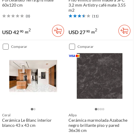
60x120 cm
3.2 mm Artistry café mate 3.55
m2
(
0
)
(
11
)
2
2
USD 42
USD 27
90
m
90
m
comparar
comparar
Ceral
Allpa
Cerámica Le Blanc interior
Cerámica marmolada Azabache
blanco 43 x 43 cm
negro brillante piso y pared
36x36 cm