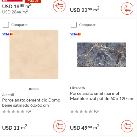
-35%
2
USD 18
80
m
2
USD 22
90
m
2
USD 28
m
90
comparar
comparar
Elizabeth
Porcelanato símil mármol
Alberdi
Maxiblue azul pulido 60 x 120 cm
Porcelanato cementicio Domo
beige satinado 60x60 cm
(
0
)
(
0
)
2
2
USD 11
USD 49
m
50
m