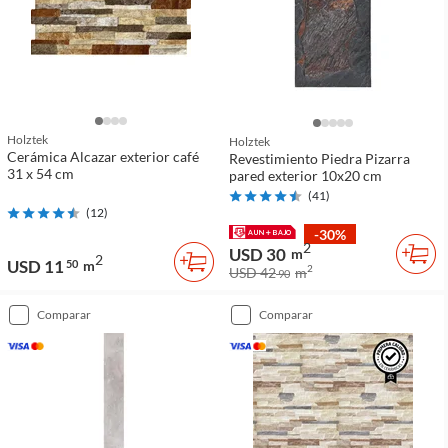
Holztek
Holztek
Cerámica Alcazar exterior café
Revestimiento Piedra Pizarra
31 x 54 cm
pared exterior 10x20 cm
(
41
)
(
12
)
-30%
2
USD 30
m
2
USD 11
50
m
2
USD 42
m
90
comparar
comparar