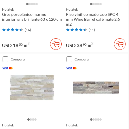
Holztek
Holztek
Gres porcelánico mármol
Piso vinílico maderado SPC 4
interior gris brillante 60 x 120 cm
mm Wine Barrel café mate 2.6
m2
(
16
)
(
11
)
2
2
USD 18
USD 38
50
m
90
m
comparar
comparar
Holztek
Holztek