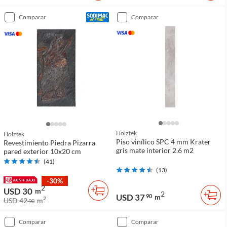
comparar
comparar
Holztek
Holztek
Piso vinílico SPC 4 mm Krater
Revestimiento Piedra Pizarra
gris mate interior 2.6 m2
pared exterior 10x20 cm
(
41
)
(
13
)
-30%
2
USD 30
m
2
USD 37
90
m
2
USD 42
m
90
comparar
comparar