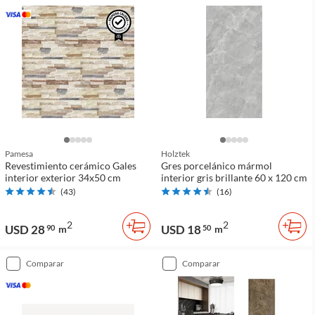
Pamesa
Holztek
Revestimiento cerámico Gales
Gres porcelánico mármol
interior exterior 34x50 cm
interior gris brillante 60 x 120 cm
(
43
)
(
16
)
2
2
USD 28
USD 18
90
m
50
m
comparar
comparar