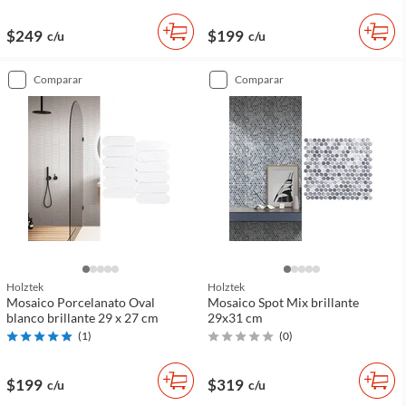
$249
$199
c/u
c/u
comparar
comparar
Holztek
Holztek
Mosaico Porcelanato Oval
Mosaico Spot Mix brillante
blanco brillante 29 x 27 cm
29x31 cm
(
1
)
(
0
)
$199
$319
c/u
c/u