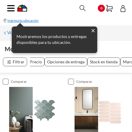
0
Ingresa tu ubicación
Volver a Pisos para cocina
Mostraremos los productos y entregas
disponibles para tu ubicación.
Mosaicos
(
19
productos
)
Filtrar
Precio
Opciones de entrega
Stock en tienda
Mar
comparar
comparar