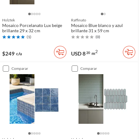
Holztek
Raffinato
Mosaico Porcelanato Lux beige
Mosaico Blue blanco y azul
brillante 29 x 32 cm
brillante 31 x 59 cm
(
1
)
(
0
)
2
$249
USD 8
20
m
c/u
comparar
comparar