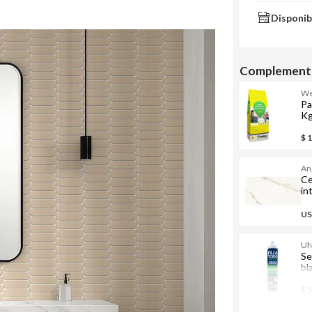
Disponib
Complementa
We
Pa
K
$ 
An
Ce
in
c
US
UN
Se
bl
$ 