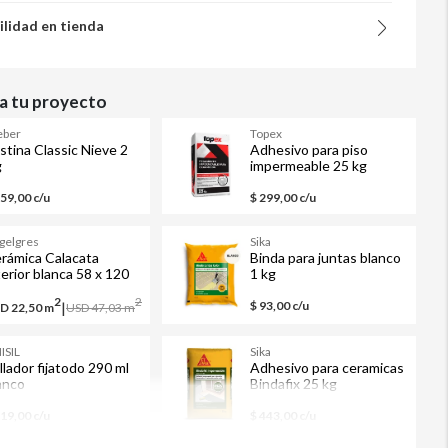
ilidad en tienda
 tu proyecto
ber
Topex
stina Classic Nieve 2
Adhesivo para piso
g
impermeable 25 kg
159,00 c/u
$ 299,00 c/u
gelgres
Sika
rámica Calacata
Binda para juntas blanco
terior blanca 58 x 120
1 kg
m
2
2
|
$ 93,00 c/u
D 22,50
m
USD 47,03
m
ISIL
Sika
llador fijatodo 290 ml
Adhesivo para ceramicas
anco
Bindafix 25 kg
impermeable
519,00 c/u
$ 443,00 c/u