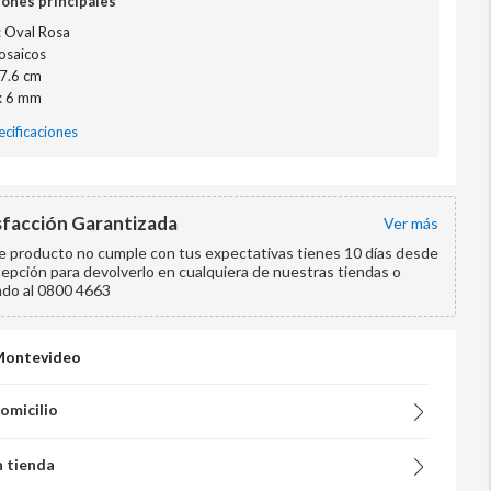
iones principales
: Oval Rosa
osaicos
27.6 cm
: 6 mm
cificaciones
sfacción Garantizada
ver más
te producto no cumple con tus expectativas tienes 10 días desde
cepción para devolverlo en cualquiera de nuestras tiendas o
ndo al 0800 4663
Montevideo
domicilio
n tienda