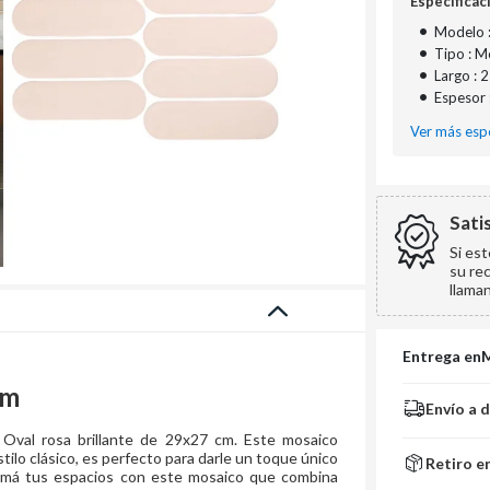
Especificac
•
Modelo 
•
Tipo : M
•
Largo : 
•
Espesor 
Ver más espe
Sati
Si es
su re
llama
Entrega en
cm
Envío a 
 Oval rosa brillante de 29x27 cm. Este mosaico
tilo clásico, es perfecto para darle un toque único
Retiro e
formá tus espacios con este mosaico que combina