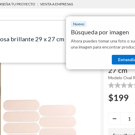
DISEÑA TU PROYECTO
|
VENTA A EMPRESAS
Nuevo
Búsqueda por imagen
sa brillante 29 x 27 cm
Ahora puedes tomar una foto o su
Mostraremo
brillante 29 x 27 cm
una imagen para encontrar produc
disponibles
Holztek
Entendi
Mosaico 
27 cm
Modelo
Oval 
0.0
de
$
199
5
estrellas.