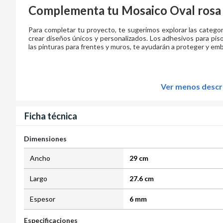
Complementa tu
Mosaico Oval rosa
Para completar tu proyecto, te sugerimos explorar las catego
crear diseños únicos y personalizados. Los adhesivos para piso
las pinturas para frentes y muros, te ayudarán a proteger y emb
Ver menos descr
Ficha técnica
Dimensiones
Ancho
29 cm
Largo
27.6 cm
Espesor
6 mm
Especificaciones