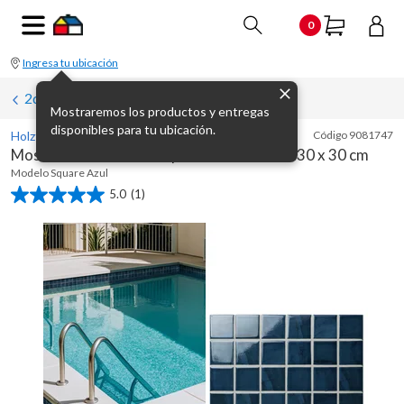
0
Ingresa tu ubicación
2da al 50%
Mostraremos los productos y entregas
disponibles para tu ubicación.
Holztek
Código
9081747
Mosaico Porcelanato Square azul brillante 30 x 30 cm
Modelo
Square Azul
5.0
(1)
5.0
de
5
estrellas.
1
reseña