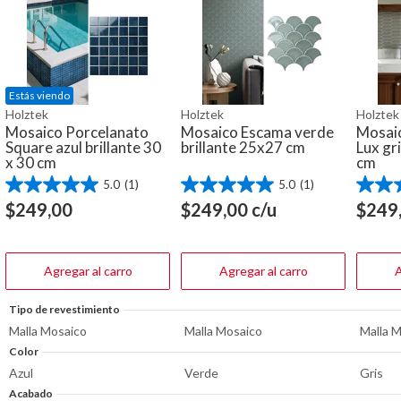
Estás viendo
Holztek
Holztek
Holztek
Mosaico Porcelanato
Mosaico Escama verde
Mosai
Square azul brillante 30
brillante 25x27 cm
Lux gri
x 30 cm
cm
5.0
(1)
5.0
(1)
5.0
5.0
5.0
de
de
de
$
249,00
$
249,00
c/u
$
249
5
5
5
estrellas.
estrellas.
estrella
1
1
1
reseña
reseña
reseña
Agregar al carro
Agregar al carro
A
Tipo de revestimiento
Malla Mosaico
Malla Mosaico
Malla 
Color
Azul
Verde
Gris
Acabado