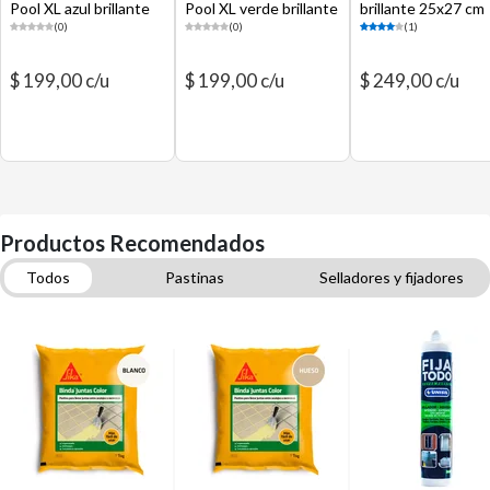
Pool XL azul brillante
Pool XL verde brillante
brillante 25x27 cm
30 x 30 cm
30 x 30 cm
(0)
(0)
(1)
$ 199,00 c/u
$ 199,00 c/u
$ 249,00 c/u
Productos Recomendados
Todos
Pastinas
Selladores y fijadores
Adhesivos para pisos
Herramientas para instalación de pisos
Pinturas
Cerámicas