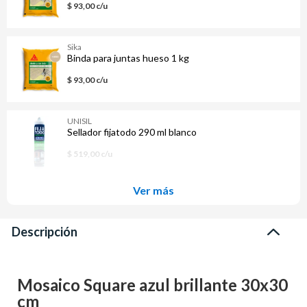
$ 93,00 c/u
Sika
Binda para juntas hueso 1 kg
$ 93,00 c/u
UNISIL
Sellador fijatodo 290 ml blanco
$ 519,00 c/u
Ver más
Descripción
Mosaico Square azul brillante 30x30
cm