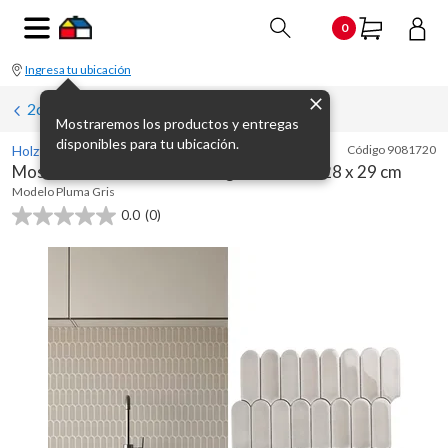
0
Ingresa tu ubicación
2da al 50%
Mostraremos los productos y entregas
disponibles para tu ubicación.
Holztek
Código
9081720
Mosaico Porcelanato Pluma gris brillante 28 x 29 cm
Modelo
Pluma Gris
0.0
(0)
0.0
de
5
estrellas.