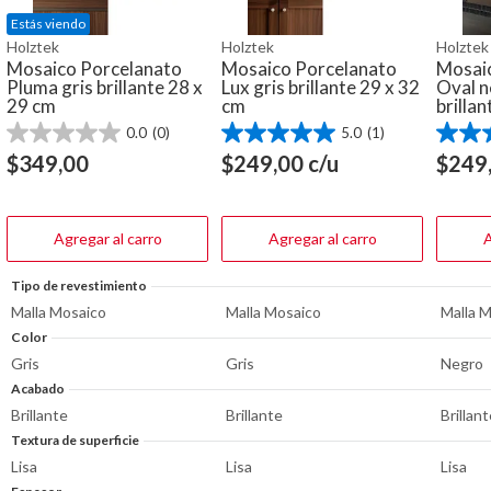
Estás viendo
Holztek
Holztek
Holztek
Mosaico Porcelanato
Mosaico Porcelanato
Mosai
Pluma gris brillante 28 x
Lux gris brillante 29 x 32
Oval 
29 cm
cm
brilla
0.0
(0)
5.0
(1)
0.0
5.0
5.0
de
de
de
$
349,00
$
249,00
c/u
$
249
5
5
5
estrellas.
estrellas.
estrella
1
1
reseña
reseña
Agregar al carro
Agregar al carro
A
Tipo de revestimiento
Malla Mosaico
Malla Mosaico
Malla 
Color
Gris
Gris
Negro
Acabado
Brillante
Brillante
Brillan
Textura de superficie
Lisa
Lisa
Lisa