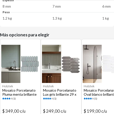
Espesor
8 mm
7 mm
6 mm
Peso
1.2 kg
1.3 kg
1 kg
Más opciones para elegir
Holztek
Holztek
Holztek
Mosaico Porcelanato
Mosaico Porcelanato
Mosaico Porcelana
Pluma menta brillante
Lux gris brillante 29 x
Oval blanco brillan
28 x 29 cm
32 cm
29 x 27 cm
(1)
(1)
(1)
$ 349,00 c/u
$ 249,00 c/u
$ 199,00 c/u