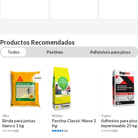
Productos Recomendados
Todos
Pastinas
Adhesivos para pisos
Herramientas para instalación de pisos
Pinturas
Cerámicas
Grifería para duchas
Sika
Weber
Topex
Binda para juntas
Pastina Classic Nieve 2
Adhesivo para piso
blanco 1 kg
Kg
impermeable 25 kg
(0)
(6)
(0)