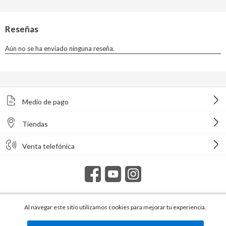
Medio de pago
Tiendas
Venta telefónica
Al navegar este sitio utilizamos cookies para mejorar tu experiencia.
Todos los derechos reservados Homecenter Sodimac S.A. | R.U.T.
216996650015.