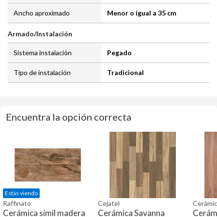
Ancho aproximado
Menor o igual a 35 cm
Armado/Instalación
Sistema instalación
Pegado
Tipo de instalación
Tradicional
Encuentra la opción correcta
Estás viendo
Raffinato
Cejatel
Cerámic
Cerámica símil madera
Cerámica Savanna
Cerám