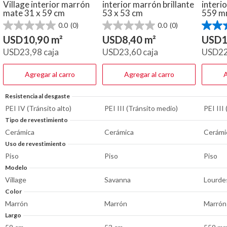
Village interior marrón
interior marrón brillante
interi
mate 31 x 59 cm
53 x 53 cm
559 
0.0
(0)
0.0
(0)
0.0
0.0
4.6
de
de
de
USD
10,90
m²
USD
8,40
m²
USD
1
5
5
5
USD
23,98
caja
USD
23,60
caja
USD
2
estrellas.
estrellas.
estrella
51
reseña
Agregar al carro
Agregar al carro
A
Resistencia al desgaste
PEI IV (Tránsito alto)
PEI III (Tránsito medio)
PEI III
Tipo de revestimiento
Cerámica
Cerámica
Cerámi
Uso de revestimiento
Piso
Piso
Piso
Modelo
Village
Savanna
Lourde
Color
Marrón
Marrón
Marrón
Largo