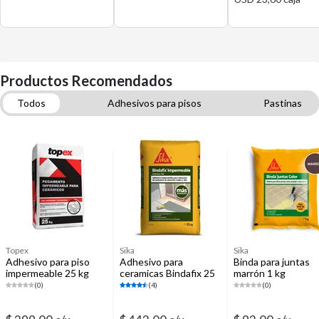
Productos Recomendados
Todos
Adhesivos para pisos
Pastinas
Herramientas para instalación de pisos
Cerámicas
Cementos y morteros
Accesorios para amoladoras
Loza sanitaria y Accesorios
Topex
Sika
Sika
Adhesivo para piso
Adhesivo para
Binda para juntas
impermeable 25 kg
ceramicas Bindafix 25
marrón 1 kg
kg impermeable
(0)
(4)
(0)