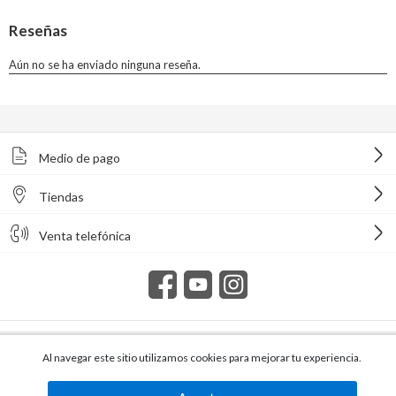
Medio de pago
Tiendas
Venta telefónica
Todos los derechos reservados Homecenter Sodimac S.A. | R.U.T.
216996650015.
Al navegar este sitio utilizamos cookies para mejorar tu experiencia.