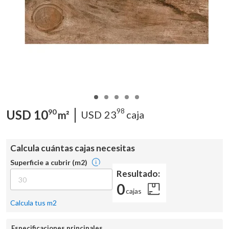
98
USD
10
90
USD
23
caja
m²
Calcula cuántas cajas necesitas
Superficie a cubrir (m2)
Resultado:
0
cajas
Calcula tus m2
Especificaciones principales