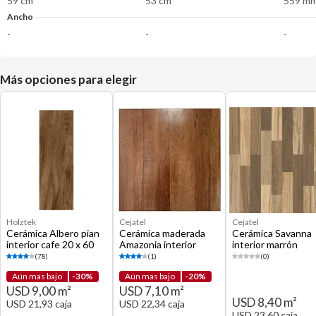
59 cm
53 cm
559 m
Ancho
-
-
-
Más opciones para elegir
Holztek
Cejatel
Cejatel
Cerámica Albero pian
Cerámica maderada
Cerámica Savanna
interior cafe 20 x 60
Amazonia interior
interior marrón
cm
marrón satinado 50 x
brillante 53 x 53 c
(78)
(1)
(0)
50 cm
Aún mas bajo
-30%
Aún mas bajo
-20%
USD 9,00 m²
USD 7,10 m²
USD 8,40 m²
USD 21,93 caja
USD 22,34 caja
USD 23,60 caja