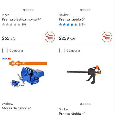
Ingco
Bauker
Prensa plástica morsa 4"
Prensa rápida 6"
(
0
)
(
19
)
$65
$259
c/u
c/u
comparar
comparar
Wadfow
Morsa de banco 6"
Bauker
Prensa rápida 4"