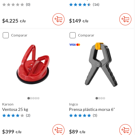
(
0
)
(
16
)
$4.225
$149
c/u
c/u
comparar
comparar
Karson
Ingco
Ventosa 25 kg
Prensa plástica morsa 6"
(
2
)
(
5
)
$399
$89
c/u
c/u