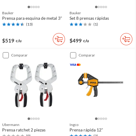
Bauker
Bauker
Prensa para esquina de metal 3"
Set 8 prensas rápidas
(
13
)
(
1
)
$519
$499
c/u
c/u
comparar
comparar
Ubermann
Ingco
Prensa ratchet 2 piezas
Prensa rápida 12"
(
0
)
(
2
)