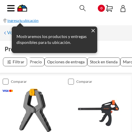
0
Ingresa tu ubicación
Volver a Herramientas manuales
Mostraremos los productos y entregas
disponibles para tu ubicación.
Prensas Y Sargentos
(
26
productos
)
Filtrar
Precio
Opciones de entrega
Stock en tienda
Mar
comparar
comparar