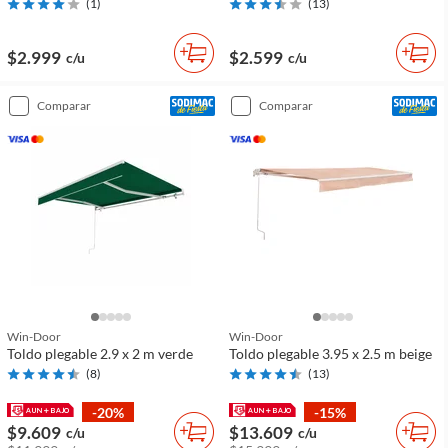
(
1
)
(
13
)
$2.999
$2.599
c/u
c/u
comparar
comparar
Win-Door
Win-Door
Toldo plegable 2.9 x 2 m verde
Toldo plegable 3.95 x 2.5 m beige
(
8
)
(
13
)
-20%
-15%
$9.609
$13.609
c/u
c/u