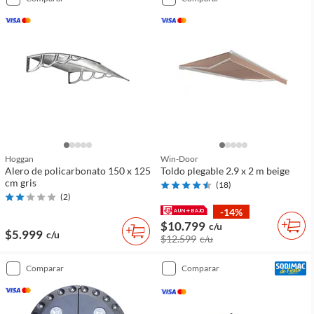
Hoggan
Win-Door
Alero de policarbonato 150 x 125
Toldo plegable 2.9 x 2 m beige
cm gris
(
18
)
(
2
)
-14%
$10.799
c/u
$5.999
c/u
$12.599
c/u
comparar
comparar