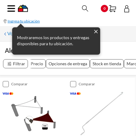
0
Ingresa tu ubicación
Volver a Puertas y Ventanas
Mostraremos los productos y entregas
disponibles para tu ubicación.
Aleros Y Toldos
(
24
productos
)
Filtrar
Precio
Opciones de entrega
Stock en tienda
Mar
comparar
comparar