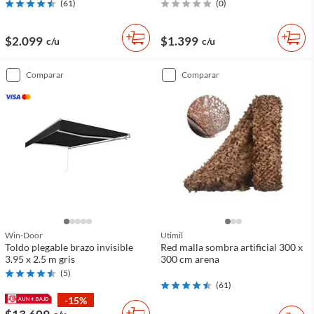
(
61
)
(
0
)
$2.099
$1.399
c/u
c/u
comparar
comparar
Win-Door
Utimil
Toldo plegable brazo invisible
Red malla sombra artificial 300 x
3.95 x 2.5 m gris
300 cm arena
(
5
)
(
61
)
-15%