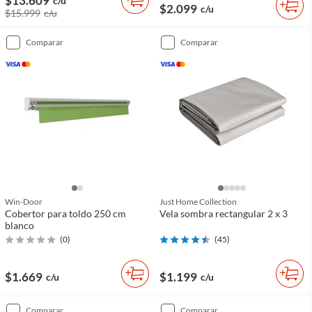
$13.609
c/u
$2.099
c/u
$15.999
c/u
comparar
comparar
Win-Door
Just Home Collection
Cobertor para toldo 250 cm
Vela sombra rectangular 2 x 3
blanco
(
0
)
(
45
)
$1.669
$1.199
c/u
c/u
comparar
comparar