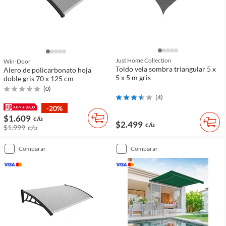
Just Home Collection
Win-Door
Toldo vela sombra triangular 5 x
Alero de policarbonato hoja
5 x 5 m gris
doble gris 70 x 125 cm
(
0
)
(
4
)
-20%
$1.609
c/u
$2.499
c/u
$1.999
c/u
comparar
comparar