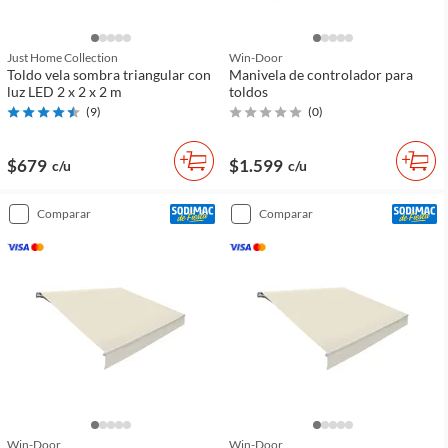
Just Home Collection
Win-Door
Toldo vela sombra triangular con
Manivela de controlador para
luz LED 2 x 2 x 2 m
toldos
(
9
)
(
0
)
$679
$1.599
c/u
c/u
comparar
comparar
Win-Door
Win-Door