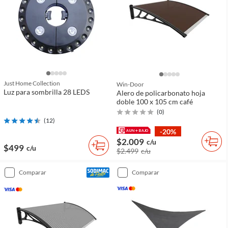
Just Home Collection
Win-Door
Luz para sombrilla 28 LEDS
Alero de policarbonato hoja
doble 100 x 105 cm café
(
0
)
(
12
)
-20%
$2.009
c/u
$499
c/u
$2.499
c/u
comparar
comparar