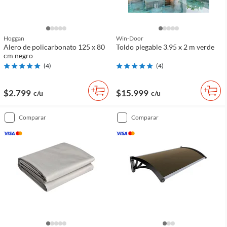
Hoggan
Win-Door
Alero de policarbonato 125 x 80
Toldo plegable 3.95 x 2 m verde
cm negro
(
4
)
(
4
)
$2.799
$15.999
c/u
c/u
comparar
comparar