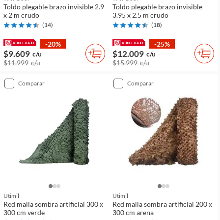
Toldo plegable brazo invisible 2.9
Toldo plegable brazo invisible
x 2 m crudo
3.95 x 2.5 m crudo
(
14
)
(
18
)
-20%
-25%
$9.609
$12.009
c/u
c/u
$11.999
c/u
$15.999
c/u
comparar
comparar
Utimil
Utimil
Red malla sombra artificial 300 x
Red malla sombra artificial 200 x
300 cm verde
300 cm arena