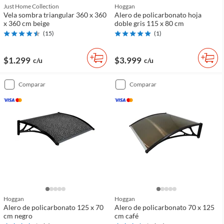
Just Home Collection
Hoggan
Vela sombra triangular 360 x 360
Alero de policarbonato hoja
x 360 cm beige
doble gris 115 x 80 cm
(
15
)
(
1
)
$1.299
$3.999
c/u
c/u
comparar
comparar
Hoggan
Hoggan
Alero de policarbonato 125 x 70
Alero de policarbonato 70 x 125
cm negro
cm café