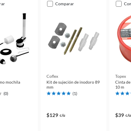
rar
comparar
co
Coflex
Topex
mo mochila
Kit de sujeción de inodoro 89
Cinta de 
mm
10 m
(
0
)
(
1
)
$129
$39
c/u
c/u