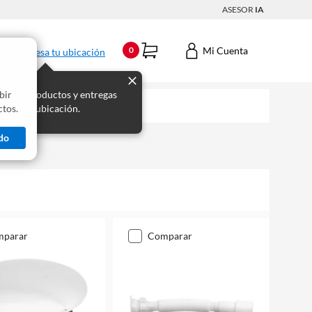
ASESOR
IA
Mi Cuenta
0
Ingresa tu ubicación
bir
s los productos y entregas
tos.
 para tu ubicación.
do
mparar
comparar