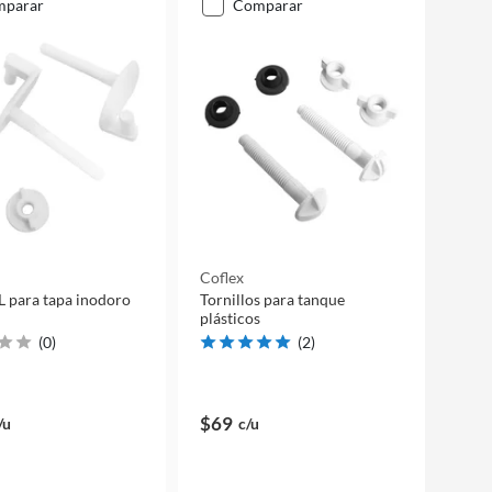
mparar
comparar
i
Coflex
L para tapa inodoro
Tornillos para tanque
plásticos
(
0
)
(
2
)
$69
/u
c/u