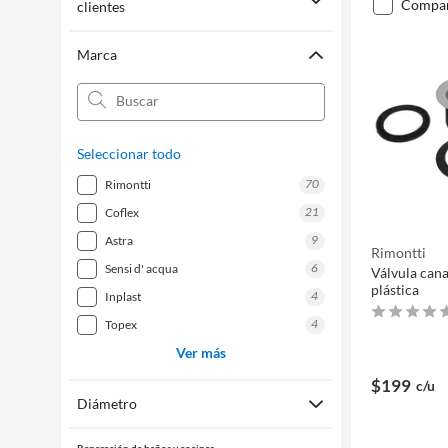
compa
clientes
Marca
Seleccionar todo
70
rimontti
21
coflex
9
astra
Rimontti
6
sensi d' acqua
Válvula cana
plástica
4
inplast
4
topex
Ver más
$199
c/u
Diámetro