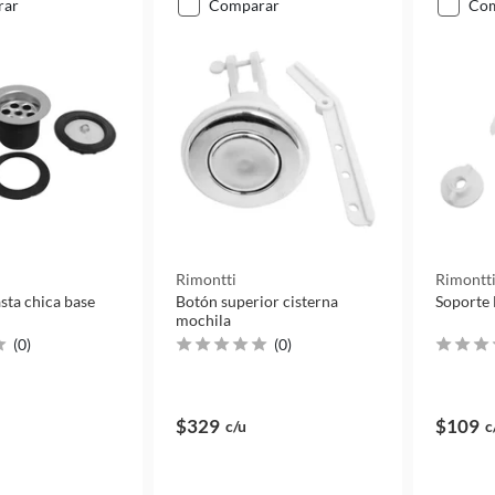
rar
comparar
co
Rimontti
Rimontt
sta chica base
Botón superior cisterna
Soporte 
mochila
(
0
)
(
0
)
$329
$109
c/u
c