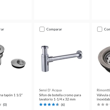
rar
comparar
co
Sensi D' Acqua
Rimontt
na tapón 1 1/2"
Sifon de botella cromo para
Válvula 
lavatorio 1-1/4 x 32 mm
inoxidab
(
0
)
(
6
)