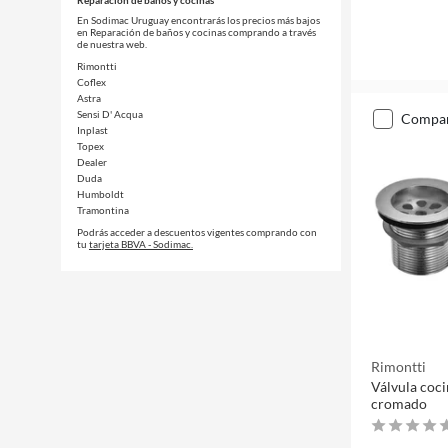
Reparación de baños y cocinas
En Sodimac Uruguay encontrarás los precios más bajos
en Reparación de baños y cocinas comprando a través
de nuestra web.
Rimontti
Coflex
Astra
Sensi D' Acqua
compa
Inplast
Topex
Dealer
Duda
Humboldt
Tramontina
Podrás acceder a descuentos vigentes comprando con
tu
tarjeta BBVA - Sodimac.
Rimontti
Válvula coci
cromado