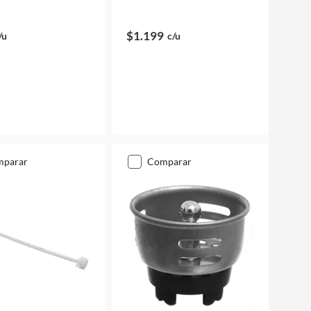
$1.199
/u
c/u
mparar
comparar