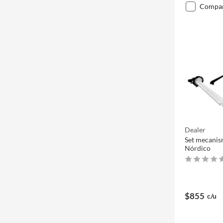
compa
Dealer
Set mecanis
Nórdico
$855
c/u