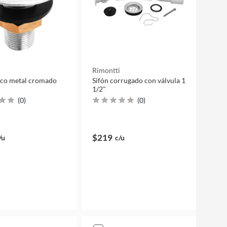
i
Rimontti
eco metal cromado
Sifón corrugado con válvula 1
1/2"
(
0
)
(
0
)
$219
/u
c/u