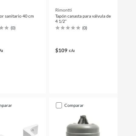
Rimontti
r sanitario 40 cm
Tapón canasta para válvula de
4 1/2"
(
0
)
(
0
)
$109
/u
c/u
mparar
comparar