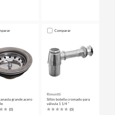
mparar
comparar
i
Rimontti
canasta grande acero
Sifón botella cromado para
le
válvula 1 1/4 "
(
0
)
(
0
)