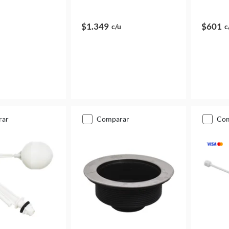
$1.349
$601
c/u
c
rar
comparar
co