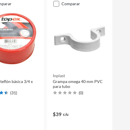
mparar
comparar
Inplast
teflón básica 3/4 x
Grampa omega 40 mm PVC
para tubo
(
31
)
(
0
)
$39
c/u