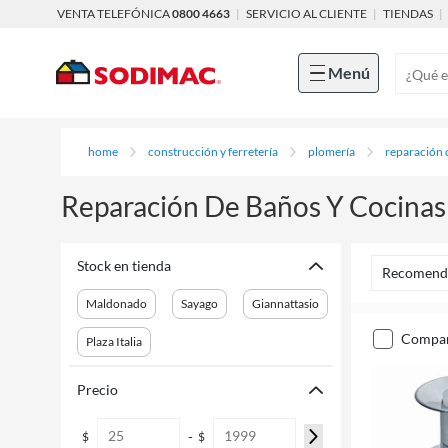
VENTA TELEFÓNICA
0800 4663
|
SERVICIO AL CLIENTE
|
TIENDAS
|
Menú
home
construcción y ferretería
plomería
reparación 
Reparación De Baños Y Cocinas
Stock en tienda
Recomend
Maldonado
Sayago
Giannattasio
compa
Plaza Italia
Precio
-
$
$