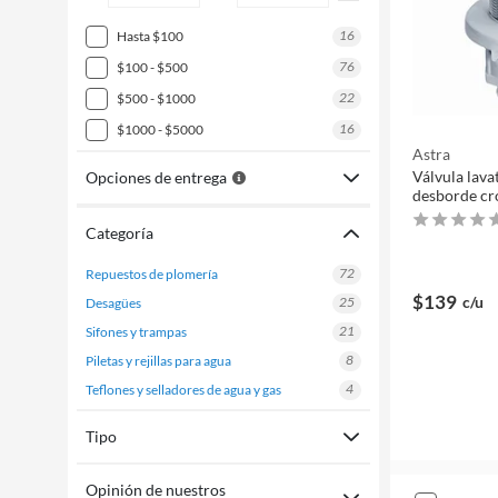
16
hasta $100
76
$100 - $500
22
$500 - $1000
16
$1000 - $5000
Astra
Válvula lava
Opciones de entrega
desborde c
Categoría
72
repuestos de plomería
$139
c/u
25
desagües
21
sifones y trampas
8
piletas y rejillas para agua
4
teflones y selladores de agua y gas
Tipo
Opinión de nuestros