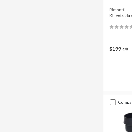
Rimontti
Kit entrada 
$199
c/u
compa