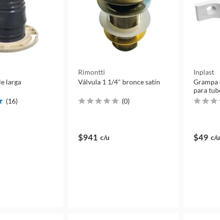
Rimontti
Inplast
le larga
Válvula 1 1/4" bronce satín
Grampa
para tub
(
16
)
(
0
)
$941
$49
c/u
c/u