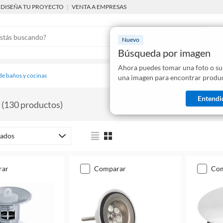
DISEÑA TU PROYECTO
|
VENTA A EMPRESAS
Nuevo
Búsqueda por imagen
Ahora puedes tomar una foto o su
Mostraremo
de baños y cocinas
una imagen para encontrar produc
disponibles
Entendi
(
130
productos
)
ados
rar
comparar
co