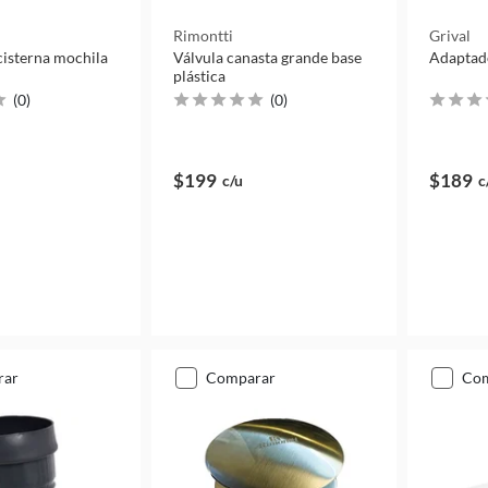
Rimontti
Grival
cisterna mochila
Válvula canasta grande base
Adaptado
plástica
(
0
)
(
0
)
$199
$189
c/u
c
rar
comparar
co