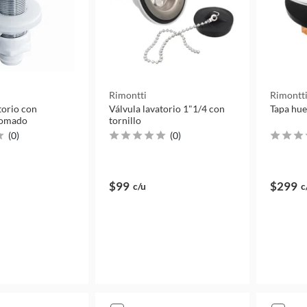
Rimontti
Rimontt
torio con
Válvula lavatorio 1"1/4 con
Tapa hu
romado
tornillo
(
0
)
(
0
)
$99
$299
c/u
c