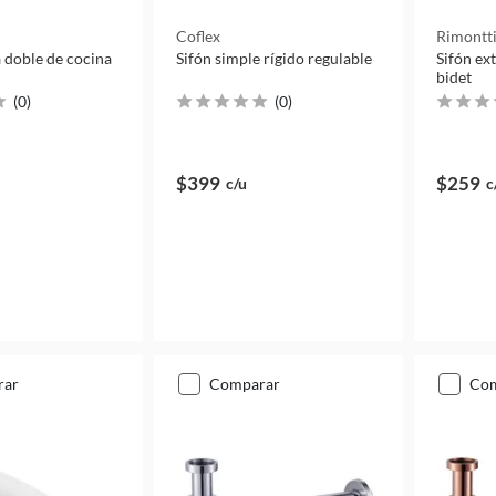
Coflex
Rimontt
a doble de cocina
Sifón simple rígido regulable
Sifón ex
bidet
(
0
)
(
0
)
$399
$259
c/u
c
rar
comparar
co