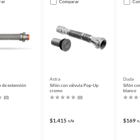
rar
comparar
co
Astra
Duda
le de extensión
Sifón con válvula Pop-Up
Sifón co
cromo
blanco
(
0
)
(
0
)
$1.415
$169
c/u
c