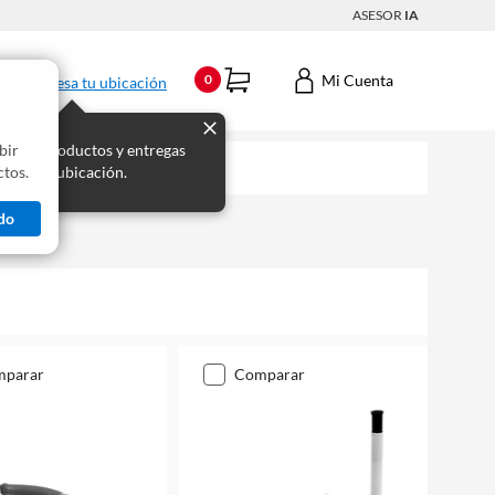
ASESOR
IA
Mi Cuenta
0
Ingresa tu ubicación
bir
s los productos y entregas
tos.
 para tu ubicación.
do
mparar
comparar