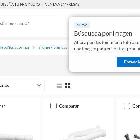
DISEÑA TU PROYECTO
|
VENTA A EMPRESAS
Nuevo
Búsqueda por imagen
Ahora puedes tomar una foto o su
Mostraremo
de baños y cocinas
sifones y trampas
una imagen para encontrar produc
disponibles
Entendi
ados
rar
comparar
co