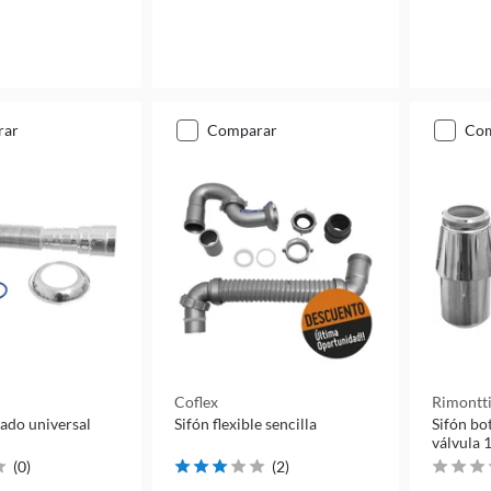
rar
comparar
co
Coflex
Rimontt
gado universal
Sifón flexible sencilla
Sifón bo
válvula 1
(
0
)
(
2
)