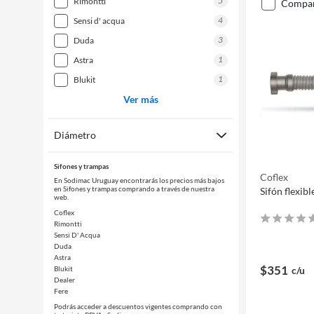
5
rimontti
compa
4
sensi d' acqua
3
duda
1
astra
1
blukit
Ver más
Diámetro
Sifones y trampas
Coflex
En Sodimac Uruguay encontrarás los precios más bajos
en Sifones y trampas comprando a través de nuestra
Sifón flexib
web.
Coflex
Rimontti
Sensi D' Acqua
Duda
Astra
$351
Blukit
c/u
Dealer
Fere
Podrás acceder a descuentos vigentes comprando con