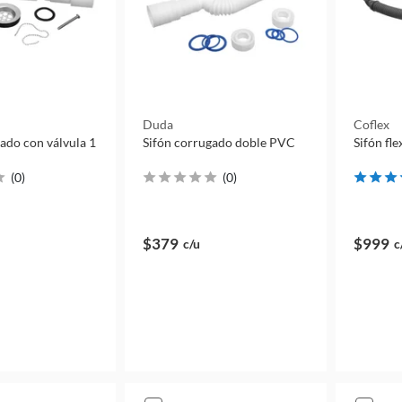
Duda
Coflex
ado con válvula 1
Sifón corrugado doble PVC
Sifón fle
(
0
)
(
0
)
$379
$999
c/u
c