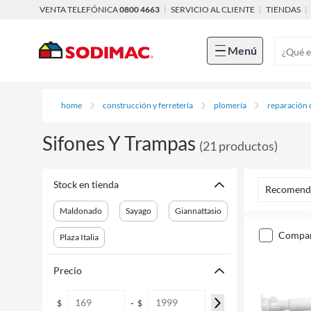
VENTA TELEFÓNICA
0800 4663
|
SERVICIO AL CLIENTE
|
TIENDAS
|
Menú
home
construcción y ferretería
plomería
reparación 
Sifones Y Trampas
(
21
productos
)
Stock en tienda
Recomend
Maldonado
Sayago
Giannattasio
compa
Plaza Italia
Precio
-
$
$