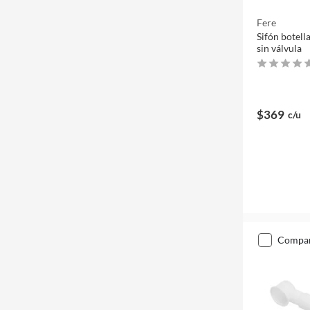
Fere
Sifón botell
sin válvula
$369
c/u
compa