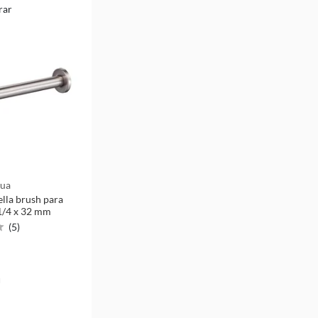
rar
qua
ella brush para
-1/4 x 32 mm
(
5
)
u