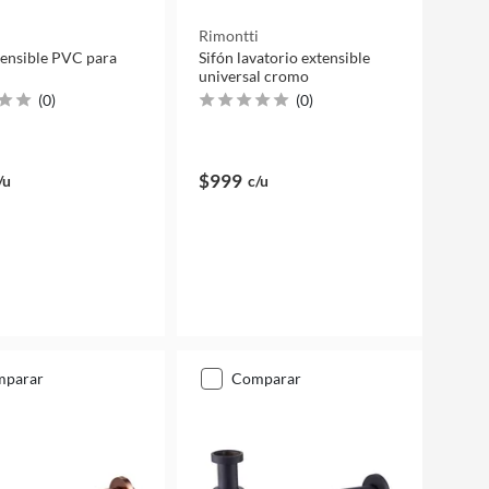
i
Rimontti
tensible PVC para
Sifón lavatorio extensible
universal cromo
(
0
)
(
0
)
$999
/u
c/u
mparar
comparar