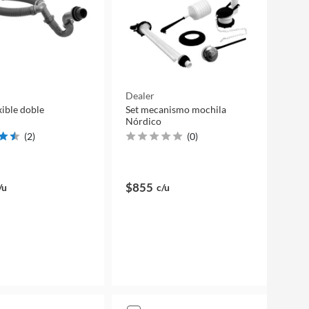
Dealer
xible doble
Set mecanismo mochila
Nórdico
(
2
)
(
0
)
$855
/u
c/u