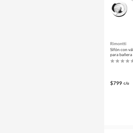
Rimontti
Sifón con vá
para bañera
$799
c/u