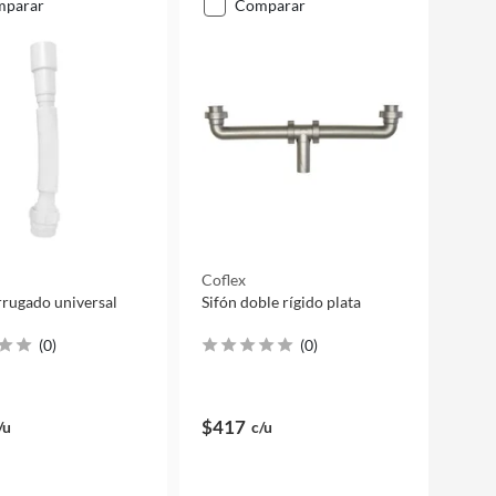
mparar
comparar
Coflex
rrugado universal
Sifón doble rígido plata
(
0
)
(
0
)
$417
/u
c/u