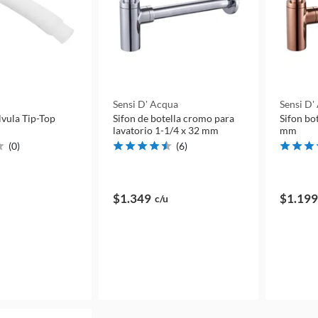
Sensi D' Acqua
Sensi D'
lvula Tip-Top
Sifon de botella cromo para
Sifon bot
lavatorio 1-1/4 x 32 mm
mm
(
0
)
(
6
)
$1.349
$1.199
c/u