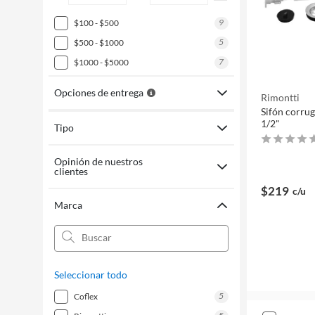
9
$100 - $500
5
$500 - $1000
7
$1000 - $5000
Opciones de entrega
Rimontti
Sifón corrug
1/2"
Tipo
Opinión de nuestros
clientes
$219
c/u
Marca
Seleccionar todo
5
coflex