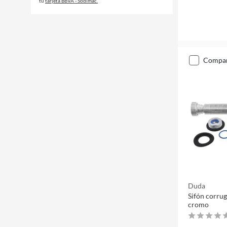
tu
tarjeta BBVA - Sodimac.
compa
Duda
Sifón corru
cromo