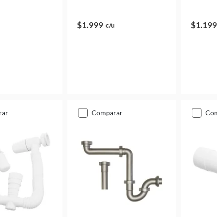
$1.999
$1.199
c/u
rar
comparar
co