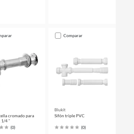
mparar
comparar
i
Blukit
tella cromado para
Sifón triple PVC
 1/4 "
(
0
)
(
0
)