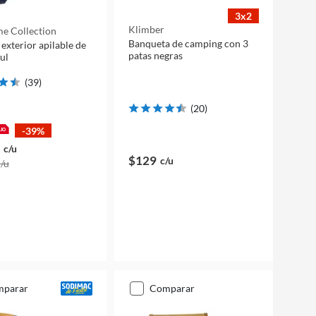
3x2
Klimber
e Collection
Banqueta de camping con 3
 exterior apilable de
patas negras
ul
(
39
)
(
20
)
-39%
c/u
$129
c/u
c/u
mparar
comparar