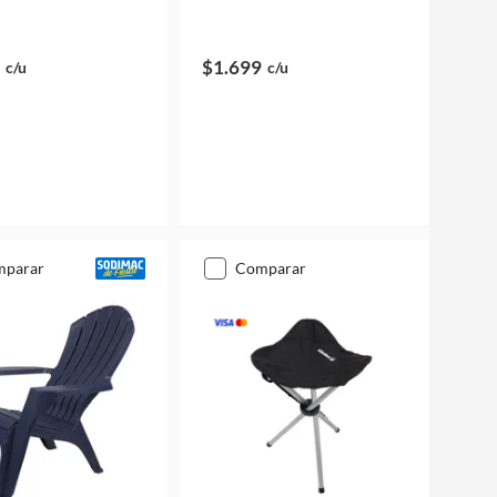
$1.699
c/u
c/u
mparar
comparar