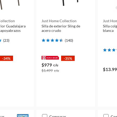
ollection
Just Home Collection
Just Hom
erior Guadalajara
Silla de exterior Sling de
Silla col
n apoyabrazos
acero crudo
blanca
(
23
)
(
140
)
-34%
-35%
$979
c/u
$13.9
$1.499
c/u
rar
comparar
co