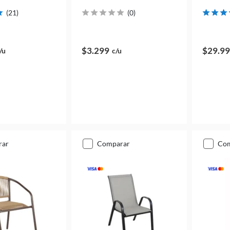
(
21
)
(
0
)
$3.299
$29.9
/u
c/u
rar
comparar
co