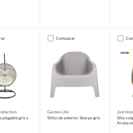
rar
comparar
co
ollection
Garden Life
Just Hom
e plegable gris y
Sillón de exterior Skarpo gris
Silla col
Aruba m