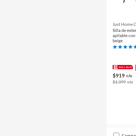
Just Home C
Silla de ext
apilable co
beige
$919
c/u
$1.399
c/u
compa