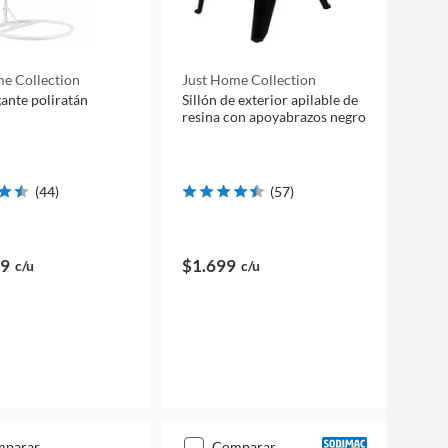
e Collection
Just Home Collection
gante poliratán
Sillón de exterior apilable de
resina con apoyabrazos negro
(
44
)
(
57
)
99
$1.699
c/u
c/u
mparar
comparar