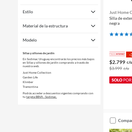
Estilo
Just Home C
Silla de ext
negra
Material de la estructura
Modelo
Sillas y sillones de jardín
-
En Sodimac Uruguay encontrarás los precios más bajos
$2.799
c/
en Sillas y sillones de jardín comprando a través de
nuestra web.
$3.999
c/u
Just Home Collection
Garden Life
Klimber
Tramontina
Podrás acceder a descuentos vigentes comprando con
tu
tarjeta BBVA - Sodimac.
compa