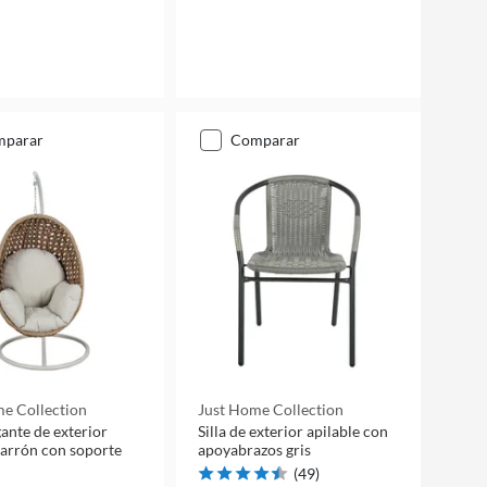
mparar
comparar
e Collection
Just Home Collection
gante de exterior
Silla de exterior apilable con
arrón con soporte
apoyabrazos gris
(
49
)