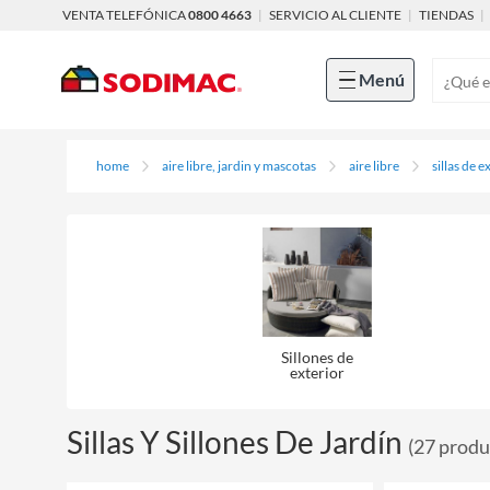
VENTA TELEFÓNICA
0800 4663
|
SERVICIO AL CLIENTE
|
TIENDAS
|
Menú
home
aire libre, jardin y mascotas
aire libre
sillas de e
Sillones de
exterior
Sillas Y Sillones De Jardín
(
27
produ