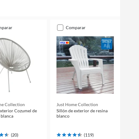
mparar
comparar
e Collection
Just Home Collection
 exterior Cozumel de
Sillón de exterior de resina
 blanca
blanco
(
20
)
(
119
)