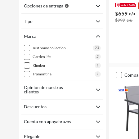
Opciones de entrega
$659
c/u
$999
c/u
Tipo
Marca
23
just home collection
2
garden life
1
klimber
1
tramontina
compa
Opinión de nuestros
clientes
Descuentos
Cuenta con apoyabrazos
Plegable