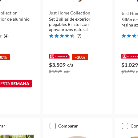
ollection
Just Home Collection
Just Hom
erior de aluminio
Set 2 sillas de exterior
Sillón de
plegables Bristol con
resina az
apoyabrazos natural
(
4
)
(
7
)
30%
-30%
$3.509
$1.029
u
c/u
$4.999
c/u
$1.699
rar
comparar
co