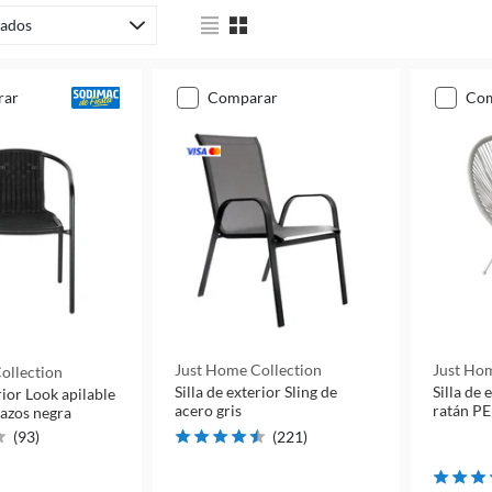
ados
rar
comparar
co
Just Home Collection
Just Hom
ollection
Silla de exterior Sling de
Silla de
rior Look apilable
acero gris
ratán PE
azos negra
(
93
)
(
221
)