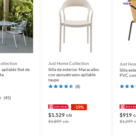
ollection
Just Home Collection
Just Hom
r apilable Slat de
Silla de exterior Maracaibo
Silla ext
ta
con apoyabrazos apilable
PVC con
taupe
(
8
)
(
45
)
-19%
$1.529
$919
c/u
c
u
$1.899
c/u
$1.299