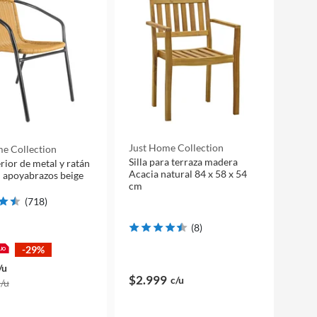
Just Home Collection
e Collection
Silla para terraza madera
erior de metal y ratán
Acacia natural 84 x 58 x 54
 apoyabrazos beige
cm
(
718
)
(
8
)
-29%
/u
$2.999
c/u
c/u