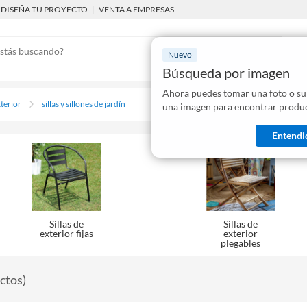
DISEÑA TU PROYECTO
|
VENTA A EMPRESAS
Nuevo
Búsqueda por imagen
Ahora puedes tomar una foto o su
Mostraremo
xterior
sillas y sillones de jardín
una imagen para encontrar produc
disponibles
Entendi
Sillas de
Sillas de
exterior fijas
exterior
plegables
ctos
)