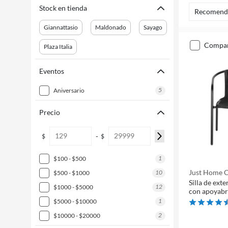
Stock en tienda
Recomend
Giannattasio
Maldonado
Sayago
compa
Plaza Italia
Eventos
5
aniversario
Precio
-
$
$
1
$100 - $500
Just Home C
10
$500 - $1000
Silla de exte
12
$1000 - $5000
con apoyabr
1
$5000 - $10000
2
$10000 - $20000