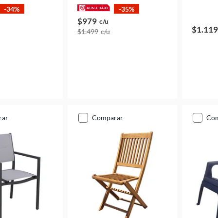
-34%
-35%
$979
c/u
$1.119
$1.499
c/u
rar
comparar
co