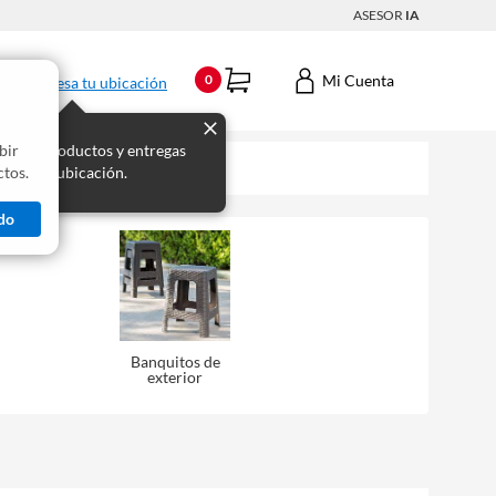
ASESOR
IA
Mi Cuenta
0
Ingresa tu ubicación
bir
s los productos y entregas
tos.
 para tu ubicación.
do
Banquitos de
exterior