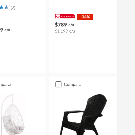
(
7
)
-34%
$789
c/u
99
c/u
$1.199
c/u
mparar
comparar