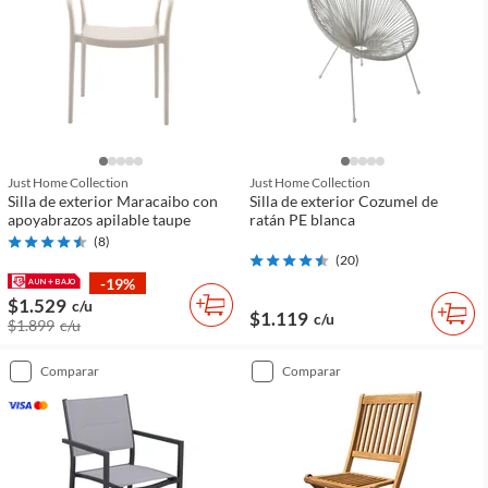
Just Home Collection
Just Home Collection
Silla de exterior Maracaibo con
Silla de exterior Cozumel de
apoyabrazos apilable taupe
ratán PE blanca
(
8
)
(
20
)
-19%
$1.529
c/u
$1.119
c/u
$1.899
c/u
comparar
comparar