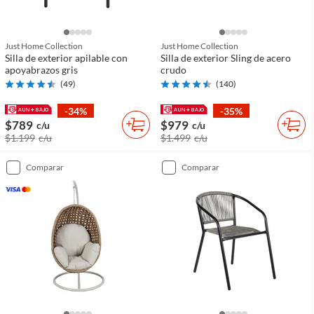
Just Home Collection
Just Home Collection
Silla de exterior apilable con
Silla de exterior Sling de acero
apoyabrazos gris
crudo
(
49
)
(
140
)
-34%
-35%
$789
$979
c/u
c/u
$1.199
c/u
$1.499
c/u
comparar
comparar