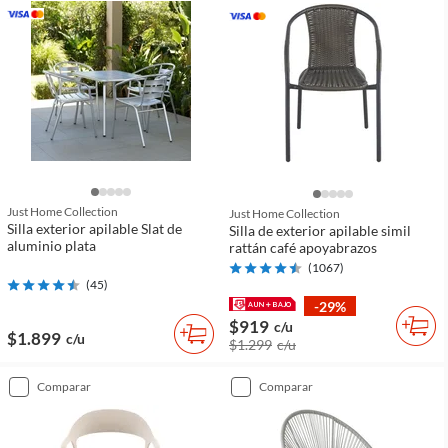
Just Home Collection
Just Home Collection
Silla exterior apilable Slat de
Silla de exterior apilable simil
aluminio plata
rattán café apoyabrazos
(
1067
)
(
45
)
-29%
$919
c/u
$1.899
c/u
$1.299
c/u
comparar
comparar