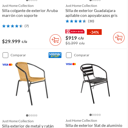
Just Home Collection
Just Home Collection
Silla colgante de exterior Aruba
Silla de exterior Guadalajara
marrón con soporte
apilable con apoyabrazos gris
(
30
)
(
7
)
-34%
$919
c/u
$29.999
c/u
$1.399
c/u
comparar
comparar
Just Home Collection
Just Home Collection
Silla de exterior Slat de aluminio
Silla exterior de metal y ratán