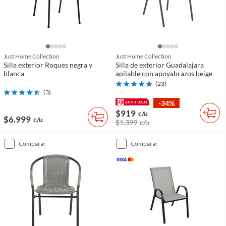
Just Home Collection
Just Home Collection
Silla exterior Roques negra y
Silla de exterior Guadalajara
blanca
apilable con apoyabrazos beige
(
23
)
(
3
)
-34%
$919
c/u
$6.999
c/u
$1.399
c/u
comparar
comparar