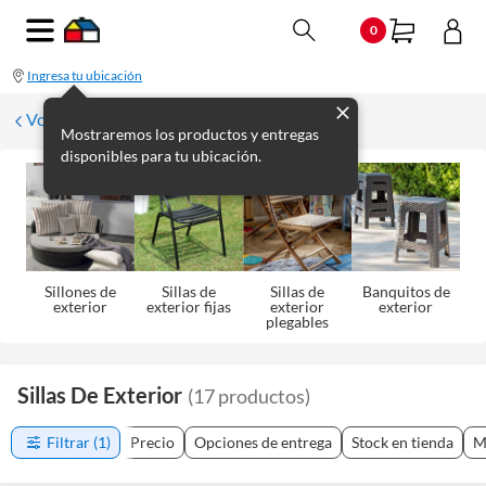
0
Ingresa tu ubicación
Volver a Sillas de exterior
Mostraremos los productos y entregas
disponibles para tu ubicación.
Sillones de
Sillas de
Sillas de
Banquitos de
exterior
exterior fijas
exterior
exterior
plegables
Sillas De Exterior
(
17
productos
)
Filtrar
(1)
Precio
Opciones de entrega
Stock en tienda
M