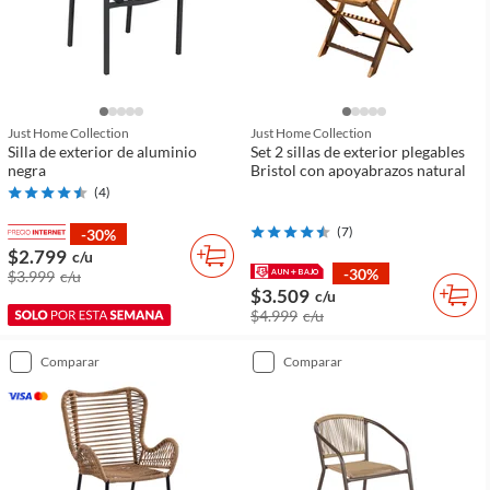
Just Home Collection
Just Home Collection
Silla de exterior de aluminio
Set 2 sillas de exterior plegables
negra
Bristol con apoyabrazos natural
(
4
)
(
7
)
-30%
$2.799
c/u
-30%
$3.999
c/u
$3.509
c/u
$4.999
c/u
comparar
comparar