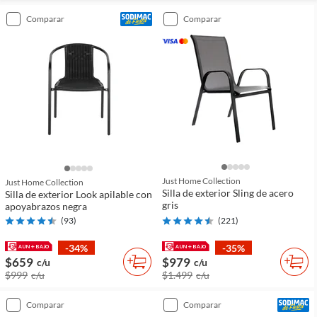
comparar
comparar
Just Home Collection
Just Home Collection
Silla de exterior Sling de acero
Silla de exterior Look apilable con
gris
apoyabrazos negra
(
93
)
(
221
)
-34%
-35%
$659
$979
c/u
c/u
$999
c/u
$1.499
c/u
comparar
comparar