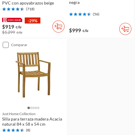
negra
PVC con apoyabrazos beige
(
718
)
(
56
)
-29%
$919
c/u
$999
c/u
$1.299
c/u
comparar
Just Home Collection
Silla para terraza madera Acacia
natural 84 x 58 x 54 cm
(
8
)