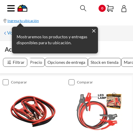
0
Ingresa tu ubicación
Volver a Baterías para Autos y Accesorios
Mostraremos los productos y entregas
disponibles para tu ubicación.
Accesorios De Baterías
(
4
productos
)
Filtrar
Precio
Opciones de entrega
Stock en tienda
Mar
comparar
comparar