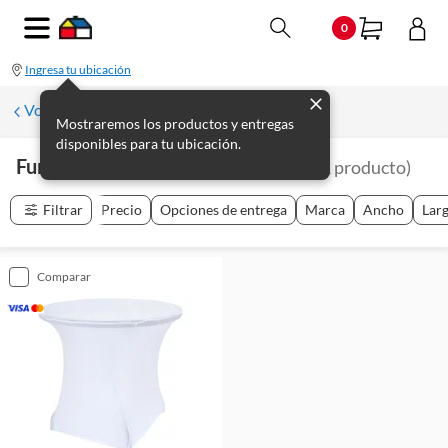
0
Ingresa tu ubicación
Volver a Muebles de jardín
Mostraremos los productos y entregas
disponibles para tu ubicación.
Fundas Para Muebles De Exterior
(
1
producto
)
Filtrar
Precio
Opciones de entrega
Marca
Ancho
Lar
comparar