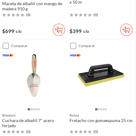
x 50 m
Maceta de albañil con mango de
madera 910 g
(
0
)
(
0
)
$699
$399
c/u
c/u
comparar
comparar
Biassoni
Roma
Cuchara de albañil 7" acero
Fretacho con gomaespuma 25 cm
forjado
(
0
)
(
0
)