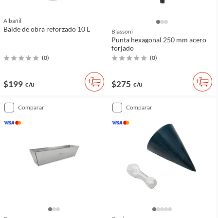
Albañil
Balde de obra reforzado 10 L
Biassoni
Punta hexagonal 250 mm acero
forjado
(
0
)
(
0
)
$199
$275
c/u
c/u
comparar
comparar