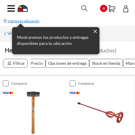
0
Ingresa tu ubicación
Volver a Herramientas profesionales
Mostraremos los productos y entregas
disponibles para tu ubicación.
Herramientas De Albañilería
(
25
productos
)
Filtrar
Precio
Opciones de entrega
Stock en tienda
Mar
comparar
comparar