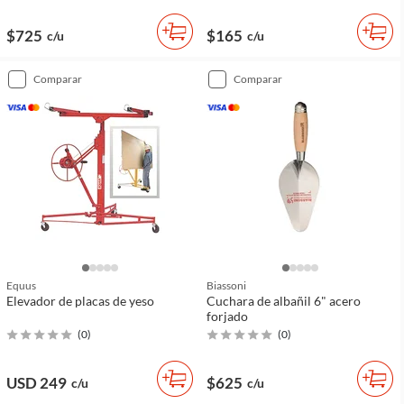
$725
$165
c/u
c/u
comparar
comparar
Equus
Biassoni
Elevador de placas de yeso
Cuchara de albañil 6" acero
forjado
(
0
)
(
0
)
USD 249
$625
c/u
c/u