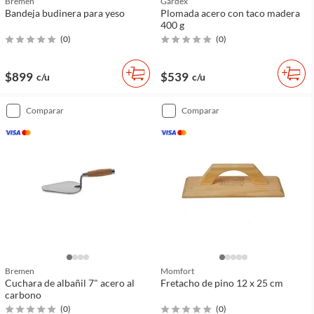
Bremen
Gardex
Bandeja budinera para yeso
Plomada acero con taco madera
400 g
(
0
)
(
0
)
$899
$539
c/u
c/u
comparar
comparar
Bremen
Momfort
Cuchara de albañil 7" acero al
Fretacho de pino 12 x 25 cm
carbono
(
0
)
(
0
)