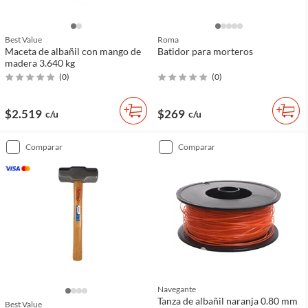
Best Value
Roma
Maceta de albañil con mango de
Batidor para morteros
madera 3.640 kg
(
0
)
(
0
)
$2.519
$269
c/u
c/u
comparar
comparar
Navegante
Tanza de albañil naranja 0.80 mm
Best Value