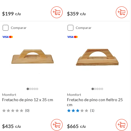
$199
$359
c/u
c/u
comparar
comparar
Momfort
Momfort
Fretacho de pino 12 x 35 cm
Fretacho de pino con fieltro 25
cm
(
0
)
(
1
)
$435
$665
c/u
c/u