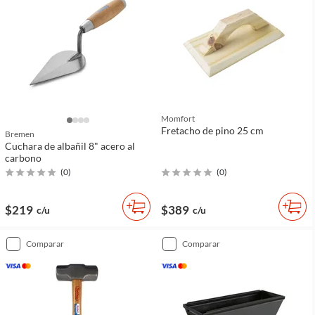
Momfort
Fretacho de pino 25 cm
Bremen
Cuchara de albañil 8" acero al
carbono
(
0
)
(
0
)
$219
$389
c/u
c/u
comparar
comparar