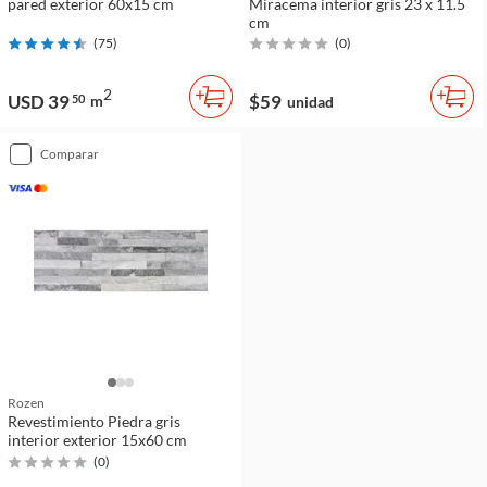
pared exterior 60x15 cm
Miracema interior gris 23 x 11.5
cm
(
75
)
(
0
)
2
USD 39
$59
50
m
unidad
comparar
Rozen
Revestimiento Piedra gris
interior exterior 15x60 cm
(
0
)