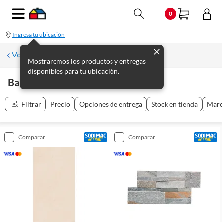
0
Ingresa tu ubicación
Volver a Pisos y Revestimientos
Mostraremos los productos y entregas
disponibles para tu ubicación.
Baldosas Y Piedras
(
7
productos
)
Filtrar
Precio
Opciones de entrega
Stock en tienda
Mar
comparar
comparar