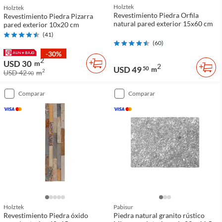
Holztek
Holztek
Revestimiento Piedra Orfila
Revestimiento Piedra Pizarra
natural pared exterior 15x60 cm
pared exterior 10x20 cm
(
41
)
(
60
)
-30%
2
USD 30
m
2
USD 49
50
m
2
USD 42
m
90
comparar
comparar
Holztek
Pabisur
Revestimiento Piedra óxido
Piedra natural granito rústico