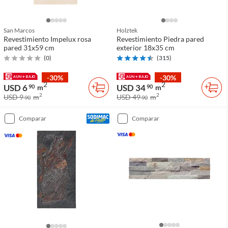
San Marcos
Holztek
Revestimiento Impelux rosa
Revestimiento Piedra pared
pared 31x59 cm
exterior 18x35 cm
(
0
)
(
315
)
-30%
-30%
2
2
USD 6
USD 34
90
m
90
m
2
2
USD 9
m
USD 49
m
90
90
comparar
comparar