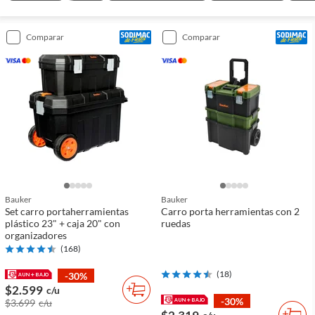
comparar
comparar
Bauker
Bauker
Set carro portaherramientas
Carro porta herramientas con 2
plástico 23" + caja 20" con
ruedas
organizadores
(
168
)
(
18
)
-30%
$2.599
c/u
-30%
$3.699
c/u