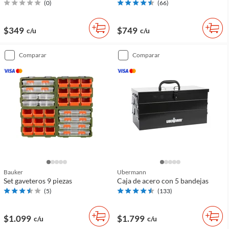
(
0
)
(
66
)
$349
$749
c/u
c/u
comparar
comparar
Bauker
Ubermann
Set gaveteros 9 piezas
Caja de acero con 5 bandejas
(
5
)
(
133
)
$1.099
$1.799
c/u
c/u