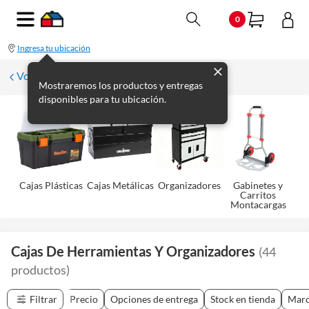
0
Ingresa tu ubicación
Volver
Mostraremos los productos y entregas
disponibles para tu ubicación.
Cajas Plásticas
Cajas Metálicas
Organizadores
Gabinetes y
Carritos
Montacargas
Cajas De Herramientas Y Organizadores
(
44
productos
)
Filtrar
Precio
Opciones de entrega
Stock en tienda
Mar