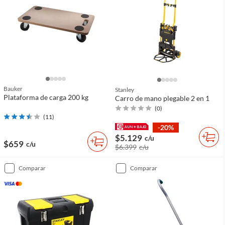
Bauker
Stanley
Plataforma de carga 200 kg
Carro de mano plegable 2 en 1
(
0
)
(
11
)
-20%
$5.129
c/u
$659
c/u
$6.399
c/u
comparar
comparar