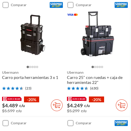
comparar
comparar
Ubermann
Ubermann
Carro porta herramientas 3 x 1
Carro 25" con ruedas + caja de
herramientas 22"
(
23
)
(
630
)
-20%
-20%
$4.489
$4.249
c/u
c/u
$5.599
c/u
$5.299
c/u
comparar
comparar