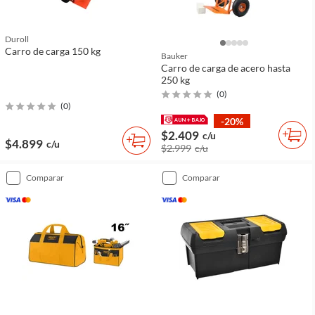
Duroll
Carro de carga 150 kg
Bauker
Carro de carga de acero hasta
250 kg
(
0
)
(
0
)
-20%
$2.409
c/u
$4.899
c/u
$2.999
c/u
comparar
comparar