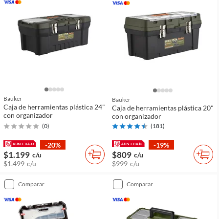
Bauker
Bauker
Caja de herramientas plástica 24"
Caja de herramientas plástica 20"
con organizador
con organizador
(
0
)
(
181
)
-20%
-19%
$1.199
$809
c/u
c/u
$1.499
c/u
$999
c/u
comparar
comparar