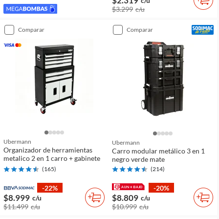
$2.319
c/u
$3.299
c/u
comparar
comparar
Ubermann
Ubermann
Organizador de herramientas
Carro modular metálico 3 en 1
metalico 2 en 1 carro + gabinete
negro verde mate
(
165
)
(
214
)
-22%
-20%
$8.999
$8.809
c/u
c/u
$11.499
c/u
$10.999
c/u