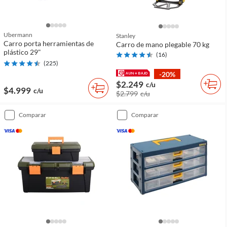
Ubermann
Stanley
Carro porta herramientas de
Carro de mano plegable 70 kg
plástico 29"
(
16
)
(
225
)
-20%
$2.249
c/u
$4.999
c/u
$2.799
c/u
comparar
comparar