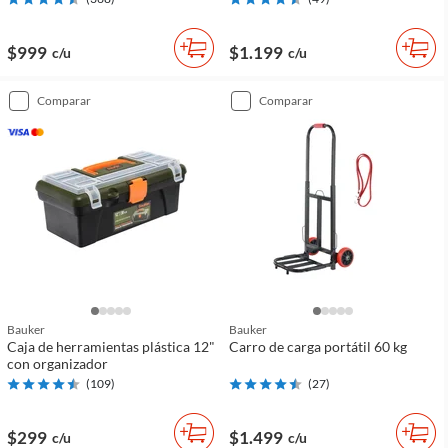
$999
$1.199
c/u
c/u
comparar
comparar
Bauker
Bauker
Caja de herramientas plástica 12"
Carro de carga portátil 60 kg
con organizador
(
109
)
(
27
)
$299
$1.499
c/u
c/u