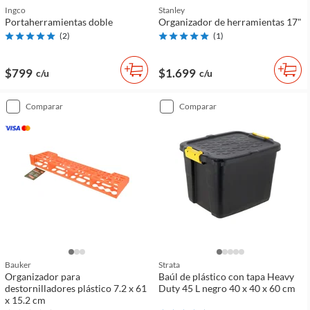
Ingco
Stanley
Portaherramientas doble
Organizador de herramientas 17"
(
2
)
(
1
)
$799
$1.699
c/u
c/u
comparar
comparar
Bauker
Strata
Organizador para
Baúl de plástico con tapa Heavy
destornilladores plástico 7.2 x 61
Duty 45 L negro 40 x 40 x 60 cm
x 15.2 cm