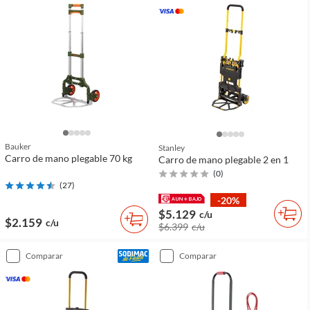
Bauker
Stanley
Carro de mano plegable 70 kg
Carro de mano plegable 2 en 1
(
0
)
(
27
)
-20%
$5.129
c/u
$2.159
c/u
$6.399
c/u
comparar
comparar