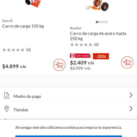
Duroll
Carro de carga 150 kg
Bauker
Carro de carga de acero hasta
250 kg
(
0
)
(
0
)
-20%
$2.409
c/u
$4.899
c/u
$2.999
c/u
Medio de pago
Tiendas
Venta telefónica
Al navegar este sitio utilizamos cookies para mejorar tu experiencia.