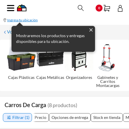
0
Ingresa tu ubicación
Volver
Mostraremos los productos y entregas
disponibles para tu ubicación.
Cajas Plásticas
Cajas Metálicas
Organizadores
Gabinetes y
Carritos
Montacargas
Carros De Carga
(
8
productos
)
Filtrar
(1)
Precio
Opciones de entrega
Stock en tienda
M