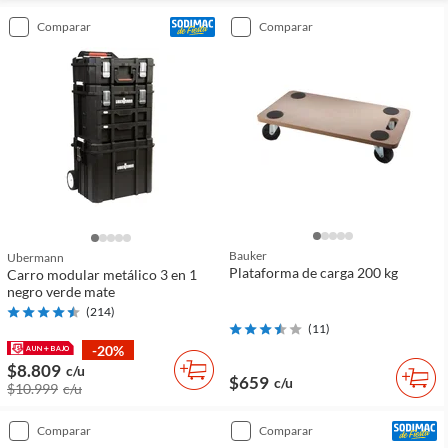
comparar
comparar
Bauker
Ubermann
Plataforma de carga 200 kg
Carro modular metálico 3 en 1
negro verde mate
(
214
)
(
11
)
-20%
$8.809
c/u
$659
c/u
$10.999
c/u
comparar
comparar