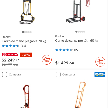
Bauker
Stanley
Carro de carga portátil 60 kg
Carro de mano plegable 70 kg
(
16
)
(
27
)
-20%
$2.249
c/u
$1.499
c/u
$2.799
c/u
comparar
comparar