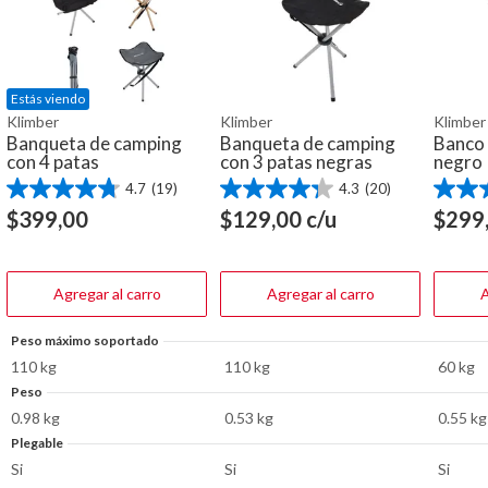
Estás viendo
Klimber
Klimber
Klimber
Banqueta de camping
Banqueta de camping
Banco 
con 4 patas
con 3 patas negras
negro
4.7
(19)
4.3
(20)
4.7
4.3
5.0
de
de
de
$
399,00
$
129,00
c/u
$
299
5
5
5
estrellas.
estrellas.
estrella
19
20
2
reseñas
reseñas
reseña
Agregar al carro
Agregar al carro
A
Peso máximo soportado
110 kg
110 kg
60 kg
Peso
0.98 kg
0.53 kg
0.55 kg
Plegable
Si
Si
Si