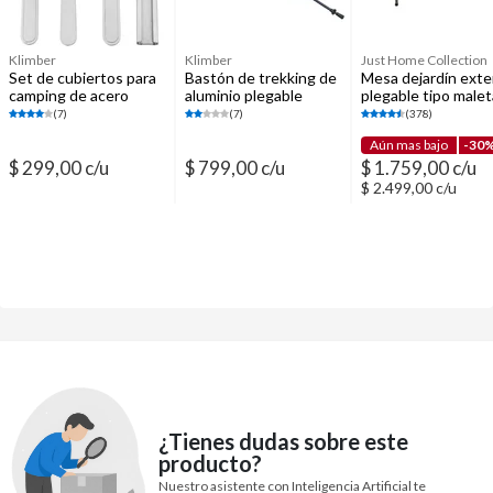
Klimber
Klimber
Just Home Collection
Set de cubiertos para
Bastón de trekking de
Mesa dejardín exte
camping de acero
aluminio plegable
plegable tipo malet
inoxidable
negro y morado
polietileno acero
(7)
(7)
(378)
Aún mas bajo
-30
$ 299,00 c/u
$ 799,00 c/u
$ 1.759,00 c/u
$ 2.499,00 c/u
¿Tienes dudas sobre este
producto?
Nuestro asistente con Inteligencia Artificial te