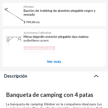
Klimber
Bastón de trekking de aluminio plegable negro y
morado
$ 799,00 c/u
Just Home Collection
Mesa dejardín exterior plegable tipo maleta
polietileno acero
Aún mas bajo
-30%
|
$ 1.759,00 c/u
$ 2.499,00 c/u
Ver más
Descripción
Banqueta de camping con 4 patas
La banqueta de camping Klimber es la compañera ideal para tus