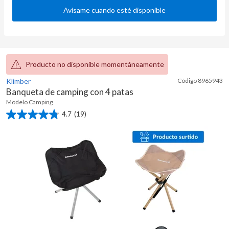
Avísame cuando esté disponible
Producto no disponible momentáneamente
Klimber
Código
8965943
Banqueta de camping con 4 patas
Modelo
Camping
4.7
(19)
4.7
de
5
estrellas.
19
reseñas