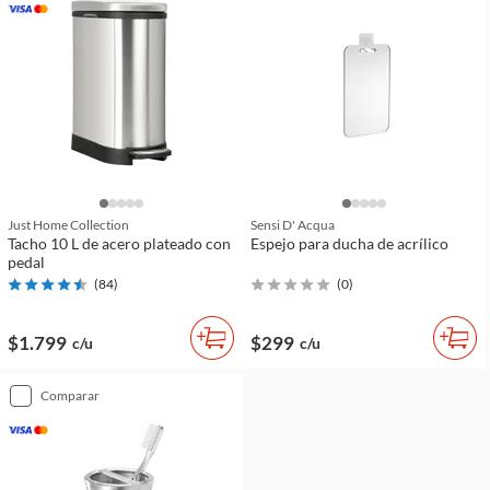
Just Home Collection
Sensi D' Acqua
Tacho 10 L de acero plateado con
Espejo para ducha de acrílico
pedal
(
84
)
(
0
)
$1.799
$299
c/u
c/u
comparar