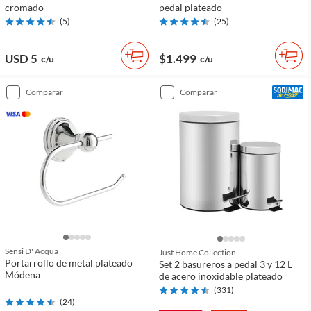
cromado
pedal plateado
(
5
)
(
25
)
USD 5
$1.499
c/u
c/u
comparar
comparar
Sensi D' Acqua
Just Home Collection
Portarrollo de metal plateado
Set 2 basureros a pedal 3 y 12 L
Módena
de acero inoxidable plateado
(
331
)
(
24
)