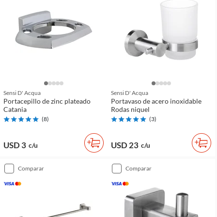
Sensi D' Acqua
Sensi D' Acqua
Portacepillo de zinc plateado
Portavaso de acero inoxidable
Catania
Rodas niquel
(
8
)
(
3
)
USD 3
USD 23
c/u
c/u
comparar
comparar