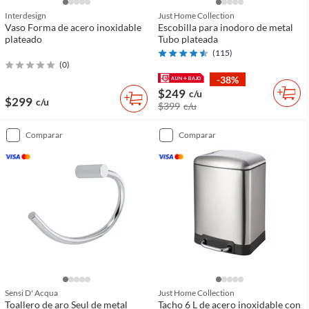
Interdesign
Just Home Collection
Vaso Forma de acero inoxidable
Escobilla para inodoro de metal
plateado
Tubo plateada
(
115
)
(
0
)
-38%
$249
c/u
$299
c/u
$399
c/u
comparar
comparar
Sensi D' Acqua
Just Home Collection
Toallero de aro Seul de metal
Tacho 6 L de acero inoxidable con