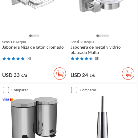
Sensi D' Acqua
Sensi D' Acqua
Jabonera Niza de latón cromado
Jabonera de metal y vidrio
plateada Malta
(
4
)
(
8
)
USD 33
USD 24
c/u
c/u
comparar
comparar