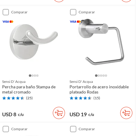
comparar
comparar
Sensi D' Acqua
Sensi D' Acqua
Percha para baño Stampa de
Portarrollo de acero inoxidable
metal cromado
plateado Rodas
(
25
)
(
15
)
USD 8
USD 19
c/u
c/u
comparar
comparar