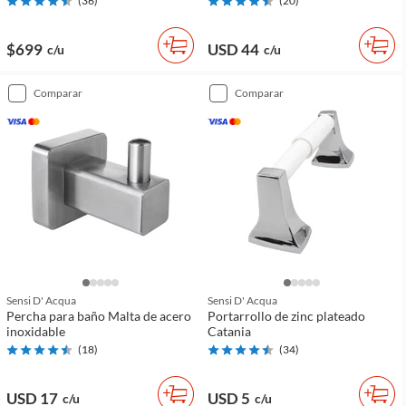
(
36
)
(
20
)
$699
USD 44
c/u
c/u
comparar
comparar
Sensi D' Acqua
Sensi D' Acqua
Percha para baño Malta de acero
Portarrollo de zinc plateado
inoxidable
Catania
(
18
)
(
34
)
USD 17
USD 5
c/u
c/u