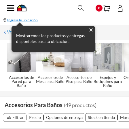
0
Ingresa tu ubicación
Volver a Baño
Mostraremos los productos y entregas
disponibles para tu ubicación.
Accesorios de
Accesorios de
Accesorios de
Espejos y
Or
Pared para
Mesa para Baño
Piso para Baño
Botiquines para
Baño
Baño
Accesorios Para Baños
(
49
productos
)
Filtrar
Precio
Opciones de entrega
Stock en tienda
Mar