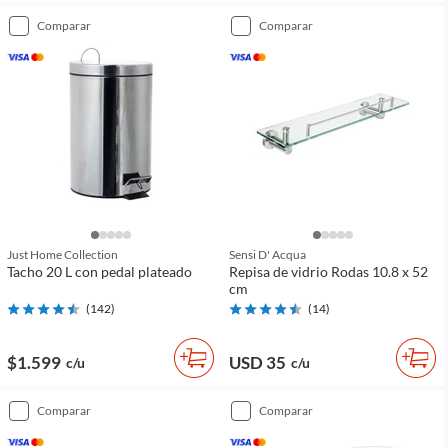
comparar
comparar
Just Home Collection
Sensi D' Acqua
Tacho 20 L con pedal plateado
Repisa de vidrio Rodas 10.8 x 52
cm
(
142
)
(
14
)
$1.599
USD 35
c/u
c/u
comparar
comparar