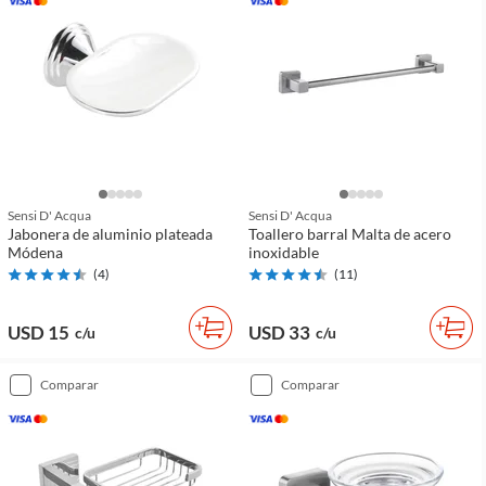
Sensi D' Acqua
Sensi D' Acqua
Jabonera de aluminio plateada
Toallero barral Malta de acero
Módena
inoxidable
(
4
)
(
11
)
USD 15
USD 33
c/u
c/u
comparar
comparar