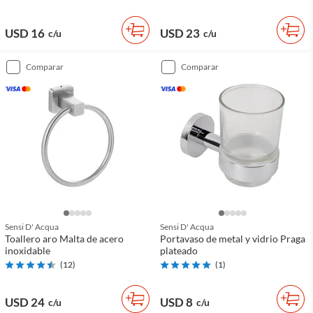
USD 16
USD 23
c/u
c/u
comparar
comparar
Sensi D' Acqua
Sensi D' Acqua
Toallero aro Malta de acero
Portavaso de metal y vidrio Praga
inoxidable
plateado
(
12
)
(
1
)
USD 24
USD 8
c/u
c/u