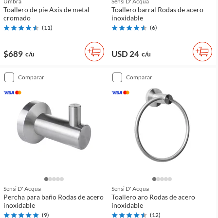
Umbra
Sensi D' Acqua
Toallero de pie Axis de metal
Toallero barral Rodas de acero
cromado
inoxidable
(
11
)
(
6
)
$689
USD 24
c/u
c/u
comparar
comparar
Sensi D' Acqua
Sensi D' Acqua
Percha para baño Rodas de acero
Toallero aro Rodas de acero
inoxidable
inoxidable
(
9
)
(
12
)