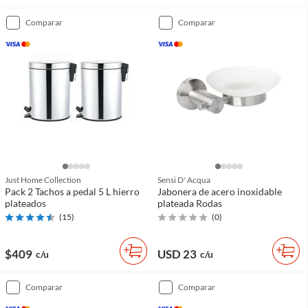
comparar
comparar
Just Home Collection
Sensi D' Acqua
Pack 2 Tachos a pedal 5 L hierro
Jabonera de acero inoxidable
plateados
plateada Rodas
(
15
)
(
0
)
$409
USD 23
c/u
c/u
comparar
comparar