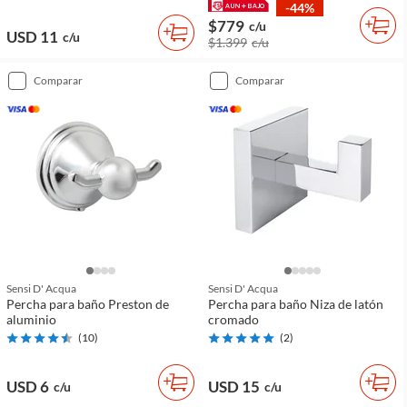
-44%
$779
c/u
USD 11
c/u
$1.399
c/u
comparar
comparar
Sensi D' Acqua
Sensi D' Acqua
Percha para baño Preston de
Percha para baño Niza de latón
aluminio
cromado
(
10
)
(
2
)
USD 6
USD 15
c/u
c/u