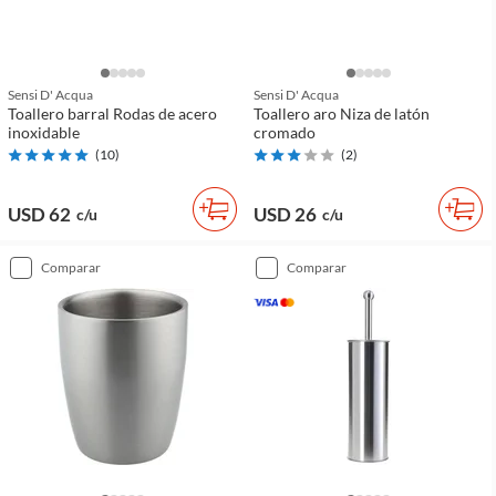
Sensi D' Acqua
Sensi D' Acqua
Toallero barral Rodas de acero
Toallero aro Niza de latón
inoxidable
cromado
(
10
)
(
2
)
USD 62
USD 26
c/u
c/u
comparar
comparar