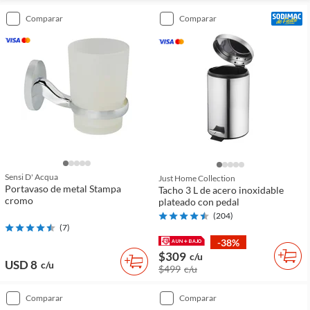
comparar
comparar
Sensi D' Acqua
Just Home Collection
Portavaso de metal Stampa
Tacho 3 L de acero inoxidable
cromo
plateado con pedal
(
204
)
(
7
)
-38%
$309
c/u
USD 8
c/u
$499
c/u
comparar
comparar