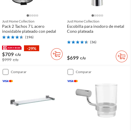
Just Home Collection
Just Home Collection
Pack 2 Tachos 7 L acero
Escobilla para inodoro de metal
inoxidable plateado con pedal
Cono plateada
(
196
)
(
36
)
-29%
$709
c/u
$699
c/u
$999
c/u
comparar
comparar