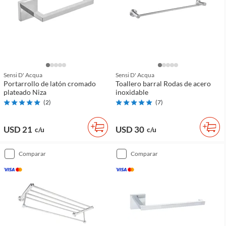
Sensi D' Acqua
Sensi D' Acqua
Portarrollo de latón cromado
Toallero barral Rodas de acero
plateado Niza
inoxidable
(
2
)
(
7
)
USD 21
USD 30
c/u
c/u
comparar
comparar