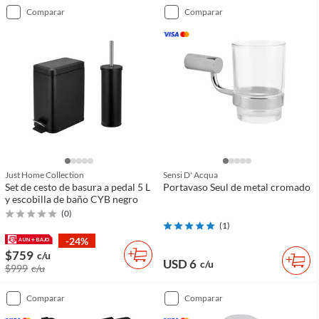
comparar
comparar
Just Home Collection
Sensi D' Acqua
Set de cesto de basura a pedal 5 L
Portavaso Seul de metal cromado
y escobilla de baño CYB negro
(
0
)
(
1
)
-24%
$759
c/u
USD 6
c/u
$999
c/u
comparar
comparar