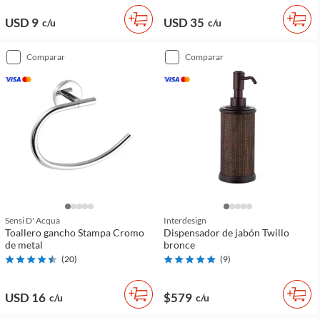
USD 9
USD 35
c/u
c/u
comparar
comparar
Sensi D' Acqua
Interdesign
Toallero gancho Stampa Cromo
Dispensador de jabón Twillo
de metal
bronce
(
20
)
(
9
)
USD 16
$579
c/u
c/u