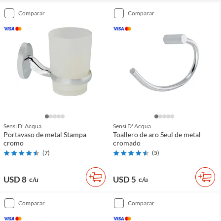
comparar
comparar
Sensi D' Acqua
Sensi D' Acqua
Portavaso de metal Stampa
Toallero de aro Seul de metal
cromo
cromado
(
7
)
(
5
)
USD 8
USD 5
c/u
c/u
comparar
comparar