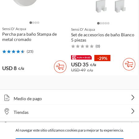
Sensi D' Acqua
Sensi D' Acqua
Percha para baño Stampa de
Set de accesorios de baño Bianco
metal cromado
5 piezas
(
0
)
(
25
)
-29%
USD 35
c/u
USD 8
c/u
USD 49
c/u
Medio de pago
Tiendas
Venta telefónica
Al navegar este sitio utilizamos cookies para mejorar tu experiencia.