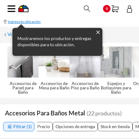
0
Ingresa tu ubicación
Volver a Baño
Mostraremos los productos y entregas
disponibles para tu ubicación.
Accesorios de
Accesorios de
Accesorios de
Espejos y
Or
Pared para
Mesa para Baño
Piso para Baño
Botiquines para
Baño
Baño
Accesorios Para Baños Metal
(
22
productos
)
Filtrar
(1)
Precio
Opciones de entrega
Stock en tienda
M