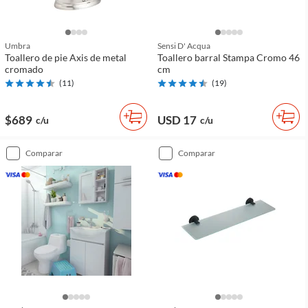
Umbra
Sensi D' Acqua
Toallero de pie Axis de metal
Toallero barral Stampa Cromo 46
cromado
cm
(
11
)
(
19
)
$689
USD 17
c/u
c/u
comparar
comparar