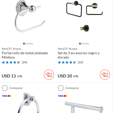
Sensi D' Acqua
Sensi D' Acqua
Portarrollo de metal plateado
Set de 3 accesorios negro y
Módena
dorado
(
24
)
(
22
)
USD 11
USD 20
c/u
c/u
comparar
comparar