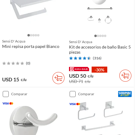
Sensi D' Acqua
Sensi D' Acqua
Mini repisa porta papel Bianco
Kit de accesorios de baño Basic 5
piezas
(
316
)
(
0
)
-30%
USD 50
c/u
USD 15
c/u
USD 71
c/u
comparar
comparar