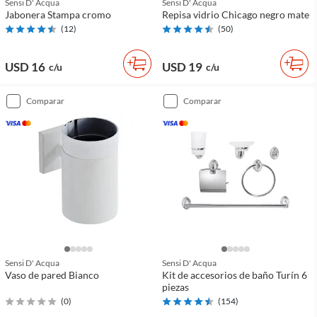
Sensi D' Acqua
Sensi D' Acqua
Jabonera Stampa cromo
Repisa vidrio Chicago negro mate
(
12
)
(
50
)
USD 16
USD 19
c/u
c/u
comparar
comparar
Sensi D' Acqua
Sensi D' Acqua
Vaso de pared Bianco
Kit de accesorios de baño Turín 6
piezas
(
0
)
(
154
)