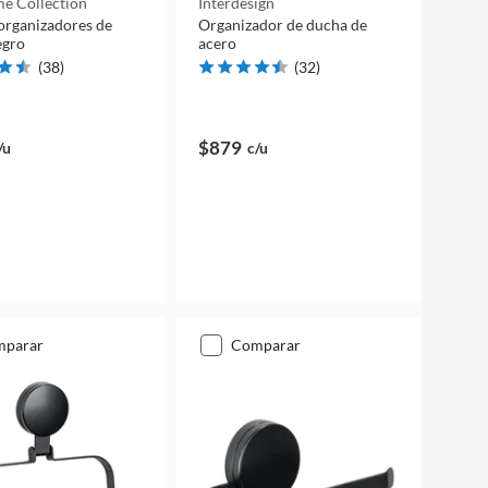
e Collection
Interdesign
 organizadores de
Organizador de ducha de
egro
acero
(
38
)
(
32
)
$879
/u
c/u
mparar
comparar