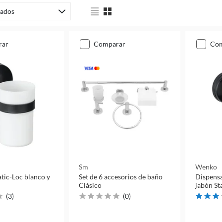
ados
rar
comparar
co
Sm
Wenko
tic-Loc blanco y
Set de 6 accesorios de baño
Dispensa
Clásico
jabón St
(
3
)
(
0
)