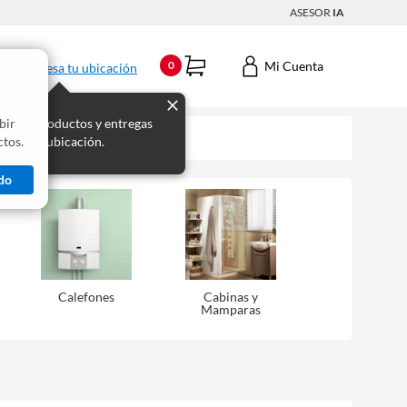
ASESOR
IA
Mi Cuenta
0
Ingresa tu ubicación
bir
s los productos y entregas
tos.
 para tu ubicación.
do
Calefones
Cabinas y
Mamparas