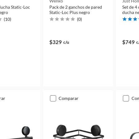
Wenko
Just Hom
ducha Static-Loc
Pack de 2 ganchos de pared
Set de 4
negro
Static-Loc Plus negro
ducha n
(
10
)
(
0
)
$329
$749
c/u
c
rar
comparar
co