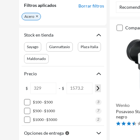
Filtros aplicados
Borrar filtros
Recomend
Acero
compa
Stock en tienda
Sayago
Giannattasio
Plaza Italia
Maldonado
Precio
-
$
$
3
$100 - $500
Wenko
7
$500 - $1000
Posavaso Sta
negro
2
$1000 - $5000
Opciones de entrega