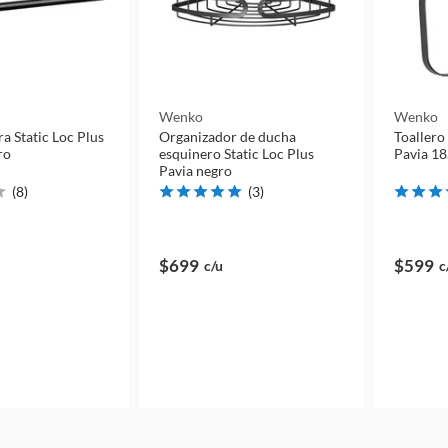
Wenko
Wenko
ra Static Loc Plus
Organizador de ducha
Toallero
ro
esquinero Static Loc Plus
Pavia 18
Pavia negro
(
8
)
(
3
)
$699
$599
c/u
c