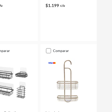
$1.199
/u
c/u
mparar
comparar