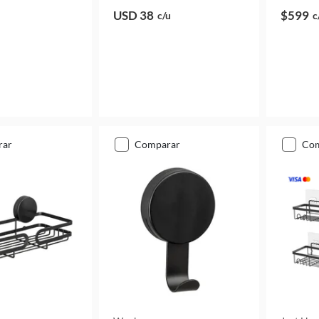
USD 38
$599
c/u
c
rar
comparar
co