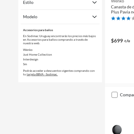
Wenko
Estilo
Canasta de 
Plus Pavia 
Modelo
Accesorios para baños
En Sodimac Uruguay encontrarás los precios más bajos
$699
en Accesorios para baños comprando a través de
c/u
nuestra web.
Wenko
Just Home Collection
Interdesign
Sm
Podrás acceder a descuentos vigentes comprando con
tu
tarjeta BBVA - Sodimac.
compa