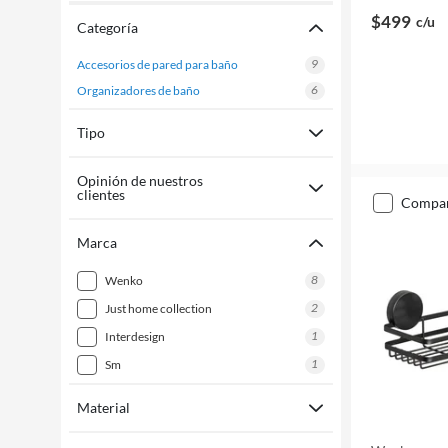
$499
c/u
Categoría
9
accesorios de pared para baño
6
organizadores de baño
Tipo
Opinión de nuestros
clientes
compa
Marca
8
wenko
2
just home collection
1
interdesign
1
sm
Material