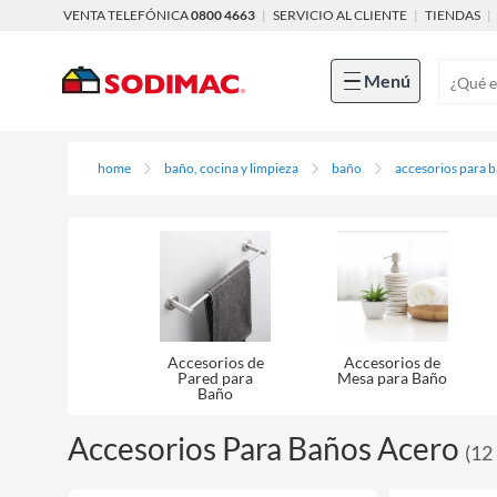
VENTA TELEFÓNICA
0800 4663
|
SERVICIO AL CLIENTE
|
TIENDAS
|
Menú
home
baño, cocina y limpieza
baño
accesorios para 
Accesorios de
Accesorios de
Pared para
Mesa para Baño
Baño
Accesorios Para Baños Acero
(
12