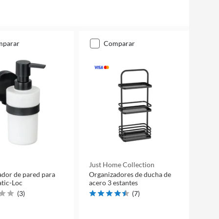
mparar
comparar
Just Home Collection
dor de pared para
Organizadores de ducha de
atic-Loc
acero 3 estantes
(
3
)
(
7
)