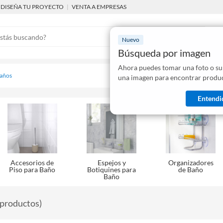
DISEÑA TU PROYECTO
|
VENTA A EMPRESAS
Nuevo
Búsqueda por imagen
Ahora puedes tomar una foto o su
Mostraremo
baños
una imagen para encontrar produc
disponibles
Entendi
Accesorios de
Espejos y
Organizadores
Piso para Baño
Botiquines para
de Baño
Baño
productos
)