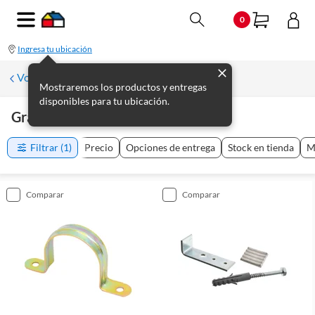
0
Ingresa tu ubicación
Volver a Plomería
Mostraremos los productos y entregas
disponibles para tu ubicación.
Grampas
(
8
productos
)
Filtrar
(1)
Precio
Opciones de entrega
Stock en tienda
M
comparar
comparar