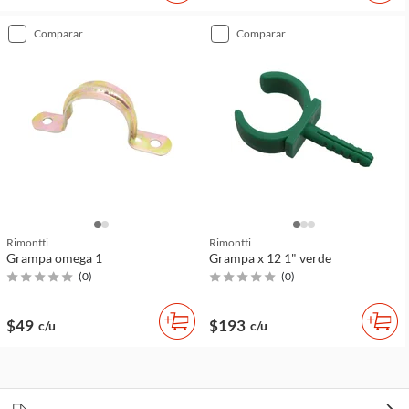
comparar
comparar
Rimontti
Rimontti
Grampa omega 1
Grampa x 12 1" verde
(
0
)
(
0
)
$49
$193
c/u
c/u