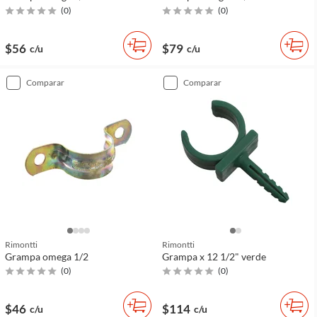
(
0
)
(
0
)
$56
$79
c/u
c/u
comparar
comparar
Rimontti
Rimontti
Grampa omega 1/2
Grampa x 12 1/2" verde
(
0
)
(
0
)
$46
$114
c/u
c/u