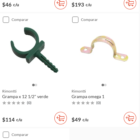
$46
$193
c/u
c/u
comparar
comparar
Rimontti
Rimontti
Grampa x 12 1/2" verde
Grampa omega 1
(
0
)
(
0
)
$114
$49
c/u
c/u
comparar