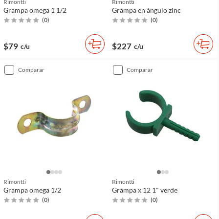
Rimontti
Rimontti
Grampa omega 1 1/2
Grampa en ángulo zinc
(
0
)
(
0
)
$79
$227
c/u
c/u
comparar
comparar
Rimontti
Rimontti
Grampa omega 1/2
Grampa x 12 1" verde
(
0
)
(
0
)