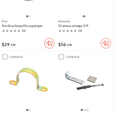
Prm
Rimontti
Sordina boquilla supergas
Grampa omega 3/4
(
0
)
(
0
)
$29
$56
c/u
c/u
comparar
comparar