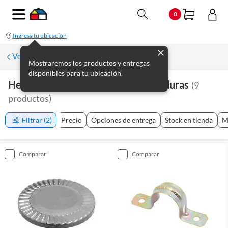
0
Ingresa tu ubicación
Volver a Plomería
Mostraremos los productos y entregas
disponibles para tu ubicación.
Herramientas De Plomería Y Soldaduras
(
9
productos
)
Filtrar
(2)
Precio
Opciones de entrega
Stock en tienda
M
comparar
comparar