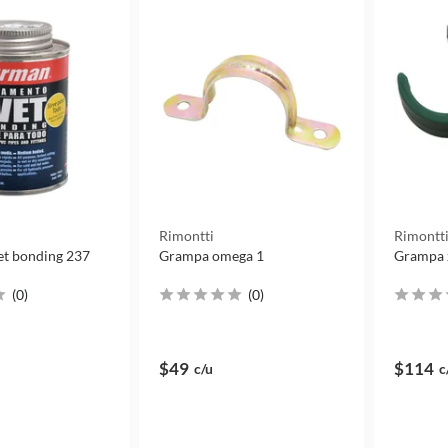
Rimontti
Rimontt
t bonding 237
Grampa omega 1
Grampa x
(
0
)
(
0
)
$49
$114
c/u
c