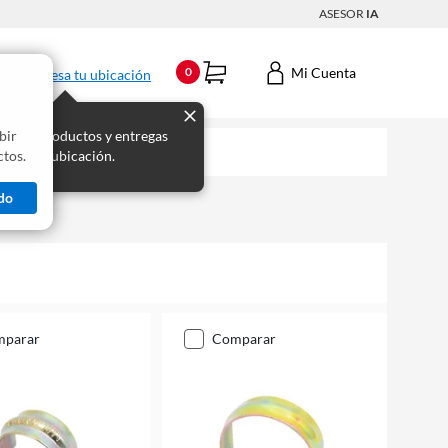
ASESOR
IA
Mi Cuenta
0
Ingresa tu ubicación
bir
s los productos y entregas
tos.
 para tu ubicación.
do
mparar
comparar