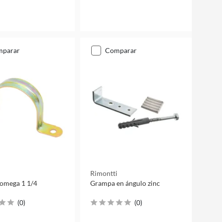
mparar
comparar
i
Rimontti
omega 1 1/4
Grampa en ángulo zinc
(
0
)
(
0
)