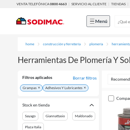
VENTA TELEFÓNICA
0800 4663
|
SERVICIO AL CLIENTE
|
TIENDAS
|
Menú
home
construcción y ferretería
plomería
herramienta
Herramientas De Plomería Y So
Filtros aplicados
Borrar filtros
Recomend
Grampas
Adhesivos Y Lubricantes
compa
Stock en tienda
Sayago
Giannattasio
Maldonado
Plaza Italia