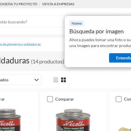
DISEÑA TU PROYECTO
|
VENTA A EMPRESAS
Nuevo
Búsqueda por imagen
Ahora puedes tomar una foto o su
Mostraremo
s de plomería y soldaduras
una imagen para encontrar produc
disponibles
Entendi
ldaduras
(
14
productos
)
ados
rar
comparar
co