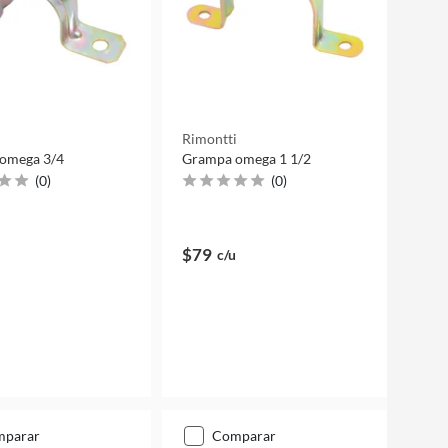
i
Rimontti
omega 3/4
Grampa omega 1 1/2
(
0
)
(
0
)
$79
c/u
mparar
comparar