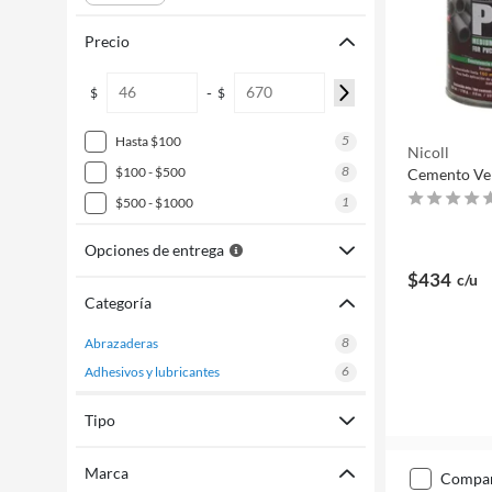
Precio
-
$
$
5
hasta $100
Nicoll
8
$100 - $500
Cemento Ve
1
$500 - $1000
Opciones de entrega
$434
c/u
Categoría
8
abrazaderas
6
adhesivos y lubricantes
Tipo
Marca
compa