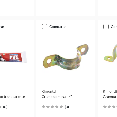
rar
comparar
co
Rimontti
Rimontt
o transparente
Grampa omega 1/2
Grampa 
(
0
)
(
0
)