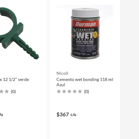
i
Nicoll
 12 1/2" verde
Cemento wet bonding 118 ml
Azul
(
0
)
(
0
)
$367
/u
c/u