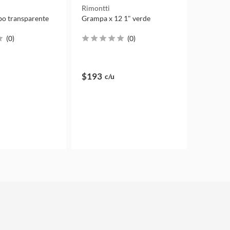
Rimontti
o transparente
Grampa x 12 1" verde
(
0
)
(
0
)
$193
c/u