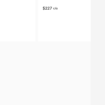
$227
c/u