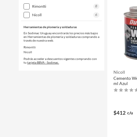
8
rimontti
6
nicoll
Herramientas de plomería y soldaduras
En Sodimac Uruguay encontrarás los precios más bajos
en Herramientas de plomería y soldaduras comprando a
través de nuestra web.
Rimontti
Nicoll
Podrás acceder a descuentos vigentes comprando con
tu
tarjeta BBVA - Sodimac.
Nicoll
Cemento We
ml Azul
$412
c/u