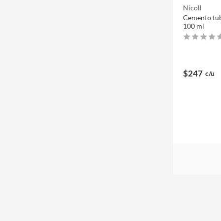
Nicoll
Cemento tub
100 ml
$247
c/u