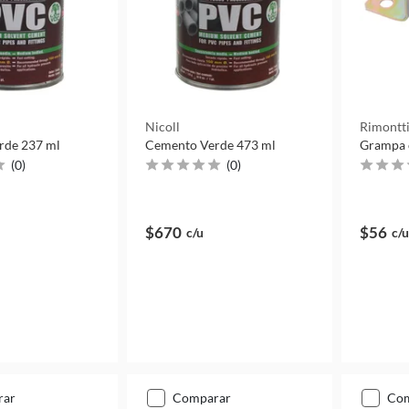
Nicoll
Rimontt
rde 237 ml
Cemento Verde 473 ml
Grampa 
(
0
)
(
0
)
$670
$56
c/u
c/u
rar
comparar
co