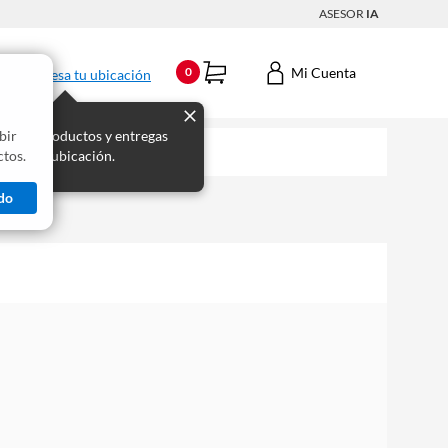
ASESOR
IA
Mi Cuenta
0
Ingresa tu ubicación
bir
s los productos y entregas
tos.
 para tu ubicación.
do