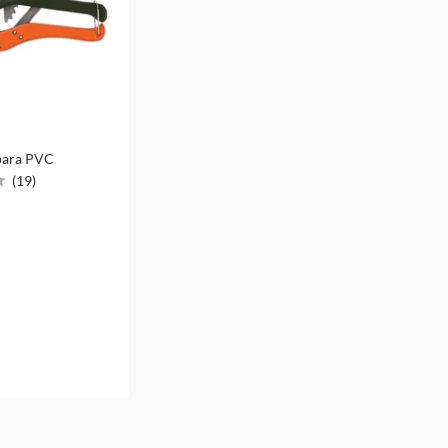
para PVC
(
19
)