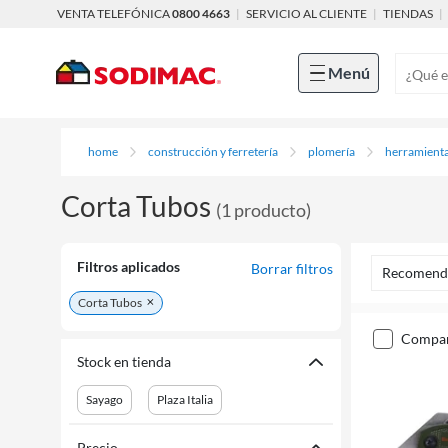
VENTA TELEFÓNICA
0800 4663
|
SERVICIO AL CLIENTE
|
TIENDAS
|
Menú
home
construcción y ferretería
plomería
herramienta
Corta Tubos
(
1
producto
)
Filtros aplicados
Borrar filtros
Recomend
Corta Tubos
compa
Stock en tienda
Sayago
Plaza Italia
Precio