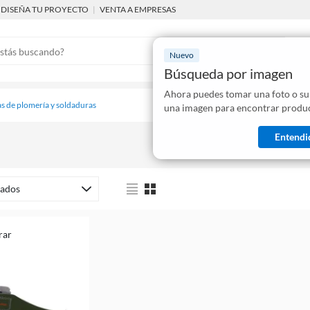
DISEÑA TU PROYECTO
|
VENTA A EMPRESAS
Nuevo
Búsqueda por imagen
Ahora puedes tomar una foto o su
Mostraremo
s de plomería y soldaduras
una imagen para encontrar produc
disponibles
Entendi
ados
rar