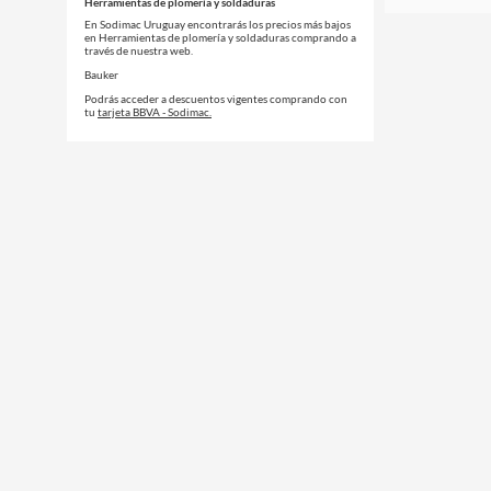
Herramientas de plomería y soldaduras
En Sodimac Uruguay encontrarás los precios más bajos
en Herramientas de plomería y soldaduras comprando a
través de nuestra web.
Bauker
Podrás acceder a descuentos vigentes comprando con
tu
tarjeta BBVA - Sodimac.