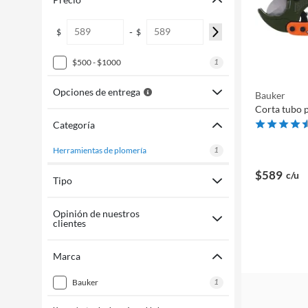
-
$
$
1
$500 - $1000
Opciones de entrega
Bauker
Corta tubo 
Categoría
1
herramientas de plomería
$589
c/u
Tipo
Opinión de nuestros
clientes
Marca
1
bauker