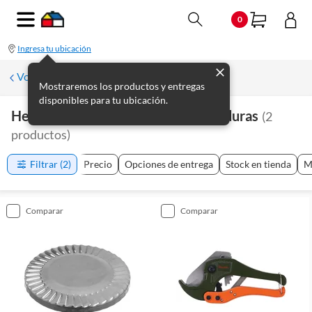
0
Ingresa tu ubicación
Volver a Plomería
Mostraremos los productos y entregas
disponibles para tu ubicación.
Herramientas De Plomería Y Soldaduras
(
2
productos
)
Filtrar
(2)
Precio
Opciones de entrega
Stock en tienda
M
comparar
comparar