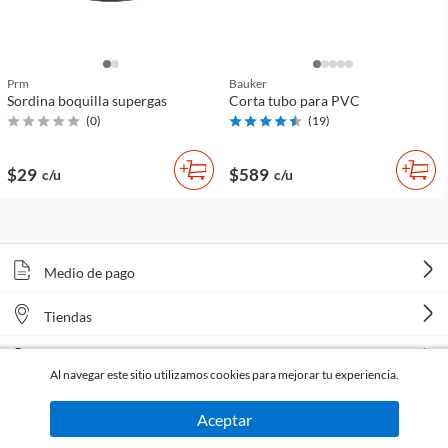
Prm
Bauker
Sordina boquilla supergas
Corta tubo para PVC
(
0
)
(
19
)
$29
$589
c/u
c/u
Medio de pago
Tiendas
Venta telefónica
Al navegar este sitio utilizamos cookies para mejorar tu experiencia.
Aceptar