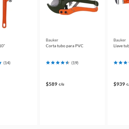
Bauker
Bauker
10"
Corta tubo para PVC
Llave tu
(
14
)
(
19
)
$589
$939
c/u
c