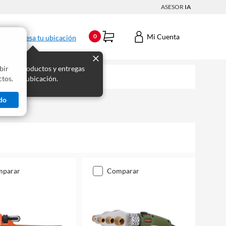
ASESOR
IA
Mi Cuenta
0
Ingresa tu ubicación
bir
s los productos y entregas
tos.
 para tu ubicación.
do
mparar
comparar