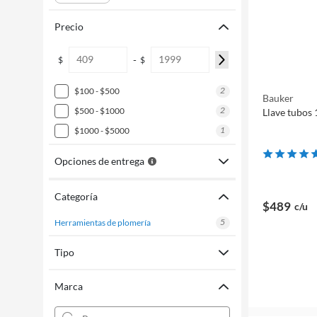
Precio
-
$
$
2
$100 - $500
Bauker
2
$500 - $1000
Llave tubos 
1
$1000 - $5000
Opciones de entrega
Categoría
$489
c/u
5
herramientas de plomería
Tipo
Marca