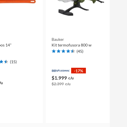
Bauker
bos 14"
Kit termofusora 800 w
(
45
)
(
15
)
-17%
$1.999
c/u
/u
$2.399
c/u