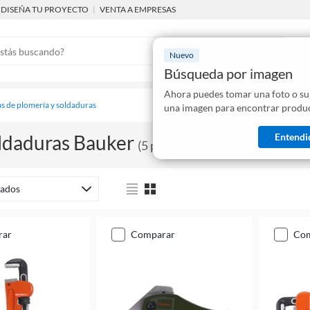
DISEÑA TU PROYECTO
|
VENTA A EMPRESAS
Nuevo
Búsqueda por imagen
Ahora puedes tomar una foto o su
Mostraremo
s de plomería y soldaduras
una imagen para encontrar produc
disponibles
Entendi
ldaduras Bauker
(
5
productos
)
ados
rar
comparar
co