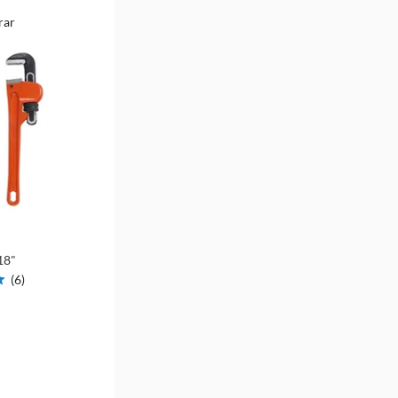
rar
18"
(
6
)