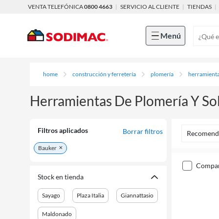
VENTA TELEFÓNICA
0800 4663
|
SERVICIO AL CLIENTE
|
TIENDAS
|
Menú
home
construcción y ferretería
plomería
herramienta
Herramientas De Plomería Y So
Filtros aplicados
Borrar filtros
Recomend
Bauker
compa
Stock en tienda
Sayago
Plaza Italia
Giannattasio
Maldonado