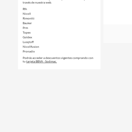
través de nuestra web.
Rfn
Nicoll
Rimontti
Bauker
Prm
Topex
Goldex
Lusqtoff
Nicollfusion
Pronadix
Podrás acceder a descuentos vigentes comprando con
tu
tarjeta BBVA - Sodimac.