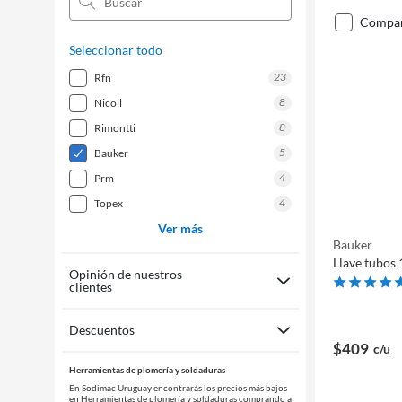
compa
Seleccionar todo
23
rfn
8
nicoll
8
rimontti
5
bauker
4
prm
4
topex
Ver más
Bauker
Llave tubos 
Opinión de nuestros
clientes
Descuentos
$409
c/u
Herramientas de plomería y soldaduras
En Sodimac Uruguay encontrarás los precios más bajos
en Herramientas de plomería y soldaduras comprando a