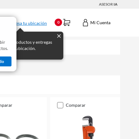
ASESOR
IA
Mi Cuenta
0
Ingresa tu ubicación
bir
s los productos y entregas
tos.
 para tu ubicación.
do
mparar
comparar