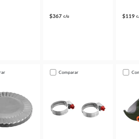
$367
$119
c/u
c
rar
comparar
co