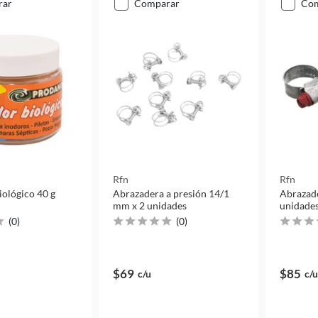
rar
comparar
co
Rfn
Rfn
iológico 40 g
Abrazadera a presión 14/1
Abrazad
mm x 2 unidades
unidade
(
0
)
(
0
)
$69
$85
c/u
c/u