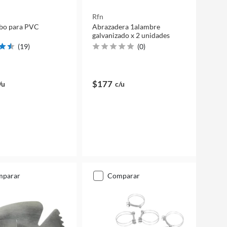
Rfn
ubo para PVC
Abrazadera 1alambre
galvanizado x 2 unidades
(
19
)
(
0
)
$177
/u
c/u
mparar
comparar