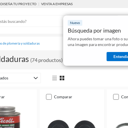
DISEÑA TU PROYECTO
|
VENTA A EMPRESAS
Nuevo
Búsqueda por imagen
Ahora puedes tomar una foto o su
Mostraremo
s de plomería y soldaduras
una imagen para encontrar produc
disponibles
Entendi
ldaduras
(
74
productos
)
ados
rar
comparar
co