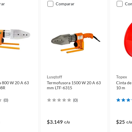
rar
comparar
co
Lusqtoff
Topex
a 800 W 20 A 63
Termofusora 1500 W 20 A 63
Cinta de 
08R
mm LTF-6315
10 m
(
0
)
(
0
)
$3.149
$25
u
c/u
c/u