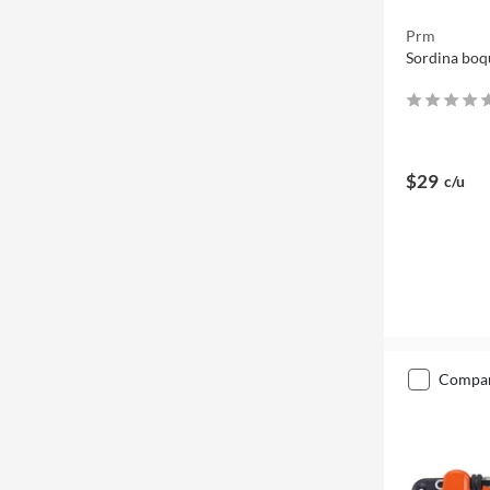
Prm
Sordina boq
$29
c/u
compa