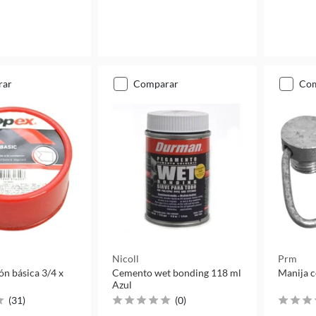
rar
comparar
co
Nicoll
Prm
lón básica 3/4 x
Cemento wet bonding 118 ml
Manija c
Azul
(
31
)
(
0
)