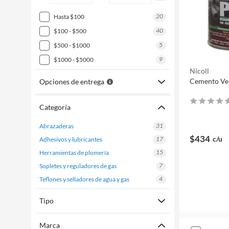
20
hasta $100
40
$100 - $500
5
$500 - $1000
9
$1000 - $5000
Nicoll
Cemento Ve
Opciones de entrega
Categoría
31
abrazaderas
$434
c/u
17
adhesivos y lubricantes
15
herramientas de plomería
7
sopletes y reguladores de gas
4
teflones y selladores de agua y gas
Tipo
Marca