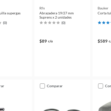
Rfn
Bauker
uilla supergas
Abrazadera 19/27 mm
Corta t
Suprens x 2 unidades
(
0
)
(
0
)
$89
$589
c/u
c
rar
comparar
co