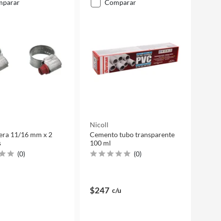
mparar
comparar
Nicoll
era 11/16 mm x 2
Cemento tubo transparente
s
100 ml
(
0
)
(
0
)
$247
c/u