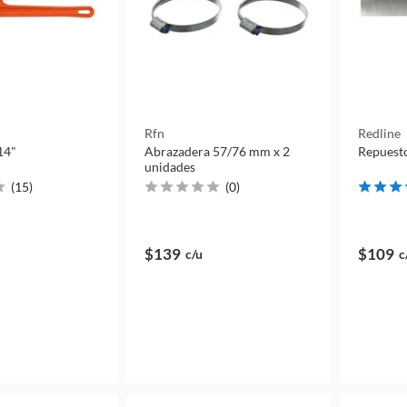
Rfn
Redline
14"
Abrazadera 57/76 mm x 2
Repuesto
unidades
(
15
)
(
0
)
$139
$109
c/u
c