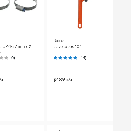
Bauker
era 44/57 mm x 2
Llave tubos 10"
s
(
0
)
(
14
)
$489
/u
c/u