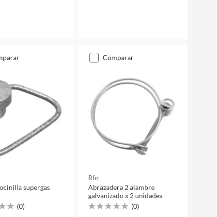
mparar
comparar
Rfn
ocinilla supergas
Abrazadera 2 alambre
galvanizado x 2 unidades
(
0
)
(
0
)