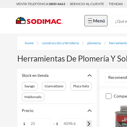
VENTA TELEFÓNICA
0800 4663
|
SERVICIO AL CLIENTE
|
TIENDAS
|
Menú
home
construcción y ferretería
plomería
herramienta
Herramientas De Plomería Y So
Stock en tienda
Recomend
Sayago
Giannattasio
Plaza Italia
compa
Maldonado
Precio
-
$
$