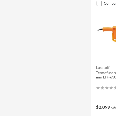
compa
Lusqtoff
Termofusor
mm LTF-63
$2.099
c/