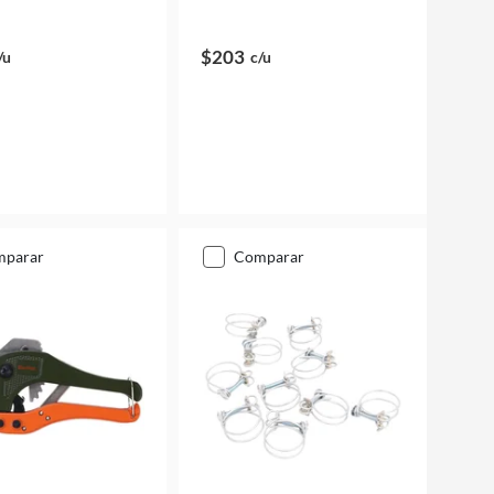
$203
/u
c/u
mparar
comparar