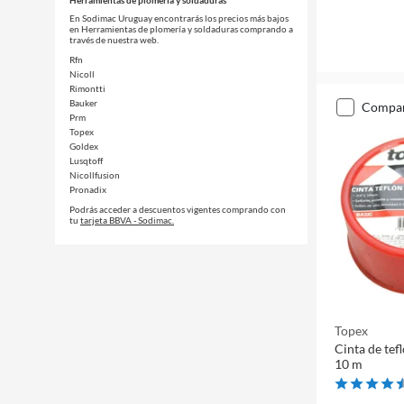
Herramientas de plomería y soldaduras
En Sodimac Uruguay encontrarás los precios más bajos
en Herramientas de plomería y soldaduras comprando a
través de nuestra web.
Rfn
Nicoll
Rimontti
Bauker
compa
Prm
Topex
Goldex
Lusqtoff
Nicollfusion
Pronadix
Podrás acceder a descuentos vigentes comprando con
tu
tarjeta BBVA - Sodimac.
Topex
Cinta de tef
10 m