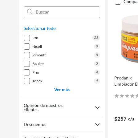
compa
Seleccionar todo
23
rfn
8
nicoll
8
rimontti
5
bauker
4
prm
Prodanix
4
topex
Limpiador B
Ver más
Opinión de nuestros
clientes
$257
c/u
Descuentos