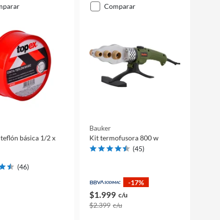
mparar
comparar
Bauker
teflón básica 1/2 x
Kit termofusora 800 w
(
45
)
(
46
)
-17%
$1.999
c/u
$2.399
c/u