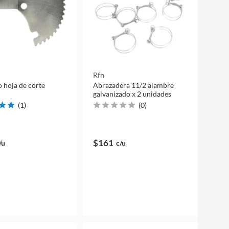
Rfn
 hoja de corte
Abrazadera 11/2 alambre
galvanizado x 2 unidades
(
1
)
(
0
)
$161
/u
c/u