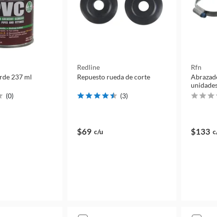
Redline
Rfn
rde 237 ml
Repuesto rueda de corte
Abrazad
unidade
(
0
)
(
3
)
$69
$133
c/u
c