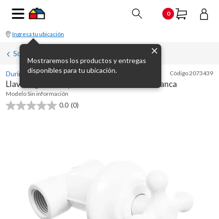
0
Ingresa tu ubicación
Sopletes y reguladores de gas
Mostraremos los productos y entregas
disponibles para tu ubicación.
Durin
Código
2073439
Llave regulable a presión en cruz de 1/2 " blanca
Modelo
Sin información
0.0
(0)
0.0
de
5
estrellas.