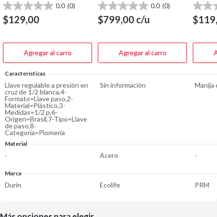
0.0
(0)
0.0
(0)
0.0
0.0
0.0
de
de
de
$
129,00
$
799,00
c/u
$
119
5
5
5
estrellas.
estrellas.
estrella
Agregar al carro
Agregar al carro
A
Características
Llave regulable a presión en
Sin información
Manija 
cruz de 1/2 blanca,4-
Formato=Llave paso,2-
Material=Plástico,3-
Medidas=1/2 p,6-
Origen=Brasil,7-Tipo=Llave
de paso,8-
Categoría=Plomería
Material
-
Acero
-
Marca
Durin
Ecolife
PRM
Más opciones para elegir