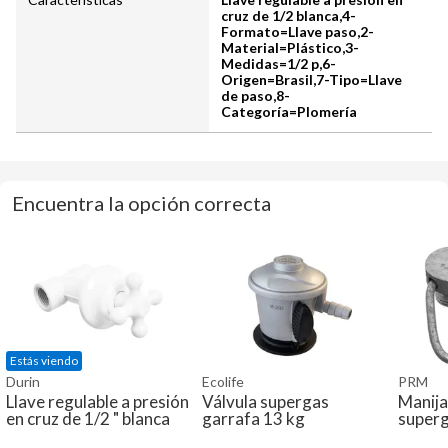
cruz de 1/2 blanca,4-
Formato=Llave paso,2-
Material=Plástico,3-
Medidas=1/2 p,6-
Origen=Brasil,7-Tipo=Llave
de paso,8-
Categoría=Plomería
Encuentra la opción correcta
Estás viendo
Durin
Ecolife
PRM
Llave regulable a presión
Válvula supergas
Manija 
en cruz de 1/2 " blanca
garrafa 13 kg
super