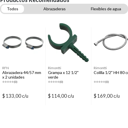
Todos
Abrazaderas
Flexibles de agua
Tubos y fittings termofusión agua
Teflones y selladores de agua y gas
Plomería
Válvulas de agua y gas
Grifería para lavadero
RFN
Rimontti
Rimontti
Abrazadera 44/57 mm
Grampa x 12 1/2"
Colilla 1/2" HH 80 
x 2 unidades
verde
(0)
(0)
(0)
$ 133,00 c/u
$ 114,00 c/u
$ 169,00 c/u