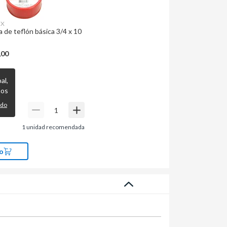
EX
a de teflón básica 3/4 x 10
,00
al,
mos
ido
1
unidad recomendada
o