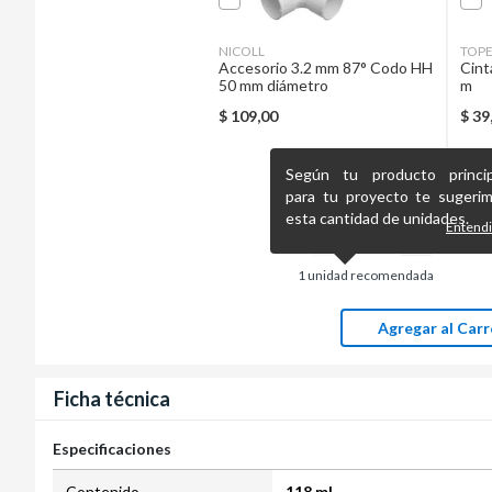
NICOLL
TOP
Accesorio 3.2 mm 87° Codo HH
Cint
50 mm diámetro
m
$
109,00
$
39
Según tu producto princip
para tu proyecto te sugeri
esta cantidad de unidades.
Entend
1
unidad recomendada
Agregar al Carr
Ficha técnica
Especificaciones
Contenido
118 ml