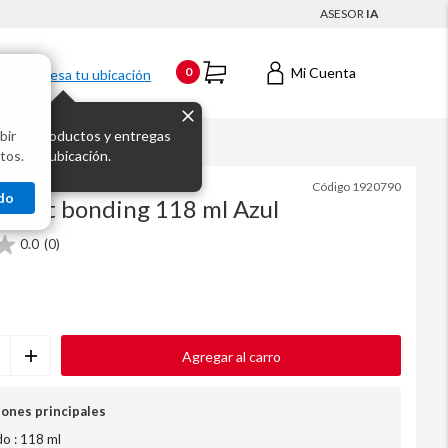
ASESOR
IA
Mi Cuenta
0
Ingresa tu ubicación
bir
s los productos y entregas
Azul
tos.
 para tu ubicación.
Código
1920790
do
 wet bonding 118 ml Azul
0.0
(0)
Agregar al carro
iones principales
o : 118 ml