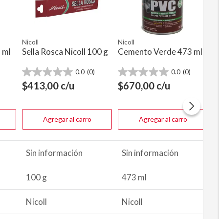
Nicoll
Nicoll
 ml
Sella Rosca Nicoll 100 g
Cemento Verde 473 ml
0.0
(0)
0.0
(0)
0.0
0.0
de
de
$
413,00
c/u
$
670,00
c/u
5
5
estrellas.
estrellas.
Agregar al carro
Agregar al carro
Sin información
Sin información
100 g
473 ml
Nicoll
Nicoll