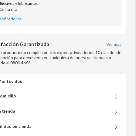
dhesivos y lubricantes
 Costa rica
cificaciones
sfacción Garantizada
ver más
te producto no cumple con tus expectativas tienes 10 días desde
cepción para devolverlo en cualquiera de nuestras tiendas o
ndo al 0800 4663
Montevideo
domicilio
n tienda
ilidad en tienda