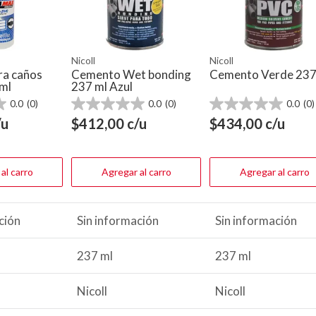
Nicoll
Nicoll
ra caños
Cemento Wet bonding
Cemento Verde 237
ml
237 ml Azul
0.0
(0)
0.0
(0)
0.0
(0)
0.0
0.0
de
de
/u
$
412,00
c/u
$
434,00
c/u
5
5
estrellas.
estrellas.
al carro
Agregar al carro
Agregar al carro
ción
Sin información
Sin información
237 ml
237 ml
Nicoll
Nicoll