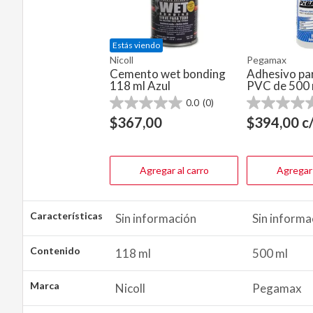
Estás viendo
Nicoll
Pegamax
Cemento wet bonding
Adhesivo pa
118 ml Azul
PVC de 500 
0.0
(0)
0.0
0.0
de
de
$
367,00
$
394,00
c
5
5
estrellas.
estrellas.
Agregar al carro
Agregar 
Características
Sin información
Sin informa
Contenido
118 ml
500 ml
Marca
Nicoll
Pegamax