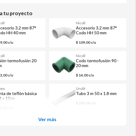
 tu proyecto
oll
Nicoll
cesorio 3.2 mm 87°
Accesorio 3.2 mm 87°
do HH 40 mm
Codo HH 50 mm
ámetro
diámetro
59,00 c/u
$ 109,00 c/u
oll
Nicoll
ión termofusión 20
Codo termofusión 90 -
m
20 mm
13,00 c/u
$ 14,00 c/u
pex
Urulit
nta de teflón básica
Tubo 3 m 50 x 1.8 mm
4 x 10 m
$ 299,00 c/u
39,00 c/u
Ver más