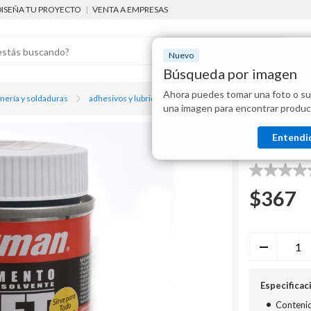
DISEÑA TU PROYECTO
|
VENTA A EMPRESAS
Nuevo
Búsqueda por imagen
Ahora puedes tomar una foto o su
Mostraremo
mería y soldaduras
adhesivos y lubricantes
Cemento Wet bonding 118 ml 
una imagen para encontrar produc
disponibles
Nicoll
Entendi
Cemento
0.0
de
$
367
5
estrellas.
Especificac
•
Contenid