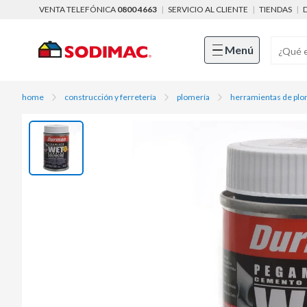
VENTA TELEFÓNICA
0800 4663
|
SERVICIO AL CLIENTE
|
TIENDAS
|
Menú
home
construcción y ferretería
plomería
herramientas de plo