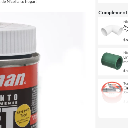
de Nicoll a tu hogar!
Complementa
Nic
Ac
Co
di
$ 
Nic
Un
m
$ 
To
Ci
3/
$ 