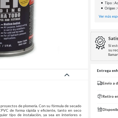
•
Tipo : A
•
Origen :
Ver más espe
Sati
Si es
su re
llama
Entrega en
Envío a 
Retiro e
s proyectos de plomería. Con su fórmula de secado
Disponib
PVC de forma rápida y eficiente, tanto en seco
uier tipo de instalación, ya sea en interiores o