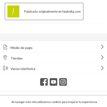
Medio de pago
Tiendas
Venta telefónica
Todos los derechos reservados Homecenter Sodimac S.A. | R.U.T.
216996650015.
Al navegar este sitio utilizamos cookies para mejorar tu experiencia.