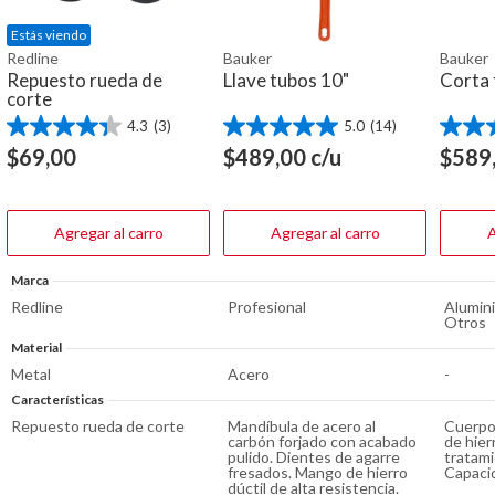
Estás viendo
Redline
Bauker
Bauker
Repuesto rueda de
Llave tubos 10"
Corta 
corte
4.3
(3)
5.0
(14)
4.3
5.0
4.4
de
de
de
$
69,00
$
489,00
c/u
$
589
5
5
5
estrellas.
estrellas.
estrella
3
14
19
reseñas
reseñas
reseña
Agregar al carro
Agregar al carro
A
Marca
Redline
Profesional
Alumini
Otros
Material
Metal
Acero
-
Características
Repuesto rueda de corte
Mandíbula de acero al
Cuerpo 
carbón forjado con acabado
de hier
pulido. Dientes de agarre
tratami
fresados. Mango de hierro
Capaci
dúctil de alta resistencia.