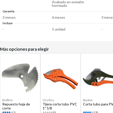
Acabado en esmalte
horneado
Garantía
3 meses
6 meses
3 mese
Incluye
-
1 unidad
-
Más opciones para elegir
Redline
Oro fino
Bauker
Repuesto hoja de
Tijera corta tubo PVC
Corta tubo para P
corte
1" 5/8
(1)
(0)
(19)