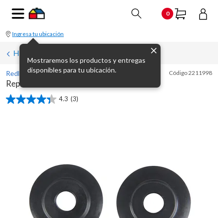
0
Ingresa tu ubicación
Herramientas de plomería
Mostraremos los productos y entregas
disponibles para tu ubicación.
Redline
Código
2211998
Repuesto rueda de corte
4.3
(3)
4.3
de
5
estrellas.
3
reseñas