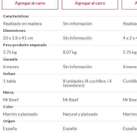
reseñas
reseñas
reseña
Agregar al carro
Agregar al carro
A
Características
Realizado en madera
Sin información
Realiza
Dimensiones
20 x 1.8 x 41 cm
Sin información
4 x 2 x
Peso producto empacado
5.75 kg
8.07 kg
5.75 kg
Garantía
6 meses
Sin información
6 mese
Incluye
1 tabla
8 unidades (4 cuchillos / 4
Cuchill
tenedores)
Marca
Mr Beef
Mr Beef
Mr Bee
Color
Marrón y plateado
Natural y plateado
Marrón
Origen
España
España
España