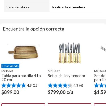
Características
Realizado en madera
Encuentra la opción correcta
Estás viendo
Mr Beef
Mr Beef
Mr Beef
Tabla para parrilla 41 x
Set cuchillo y tenedor
Set de
20 cm
parrill
4.8
(18)
4.3
(6)
4.8
4.3
4.6
de
de
de
$
899,00
$
799,00
c/u
$
1.5
5
5
5
estrellas.
estrellas.
estrella
18
6
10