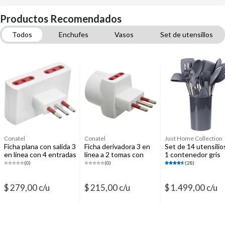
Productos Recomendados
Todos
Enchufes
Vasos
Set de utensillos
Cubiertos
Bazar
Conservadores de alimento
Leña e iniciadores
Repasadores
Conatel
Conatel
Just Home Collection
Ficha plana con salida 3
Ficha derivadora 3 en
Set de 14 utensilio
en línea con 4 entradas
línea a 2 tomas con
1 contenedor gris
de 3 en línea
schuko
(0)
(0)
(28)
$ 279,00 c/u
$ 215,00 c/u
$ 1.499,00 c/u