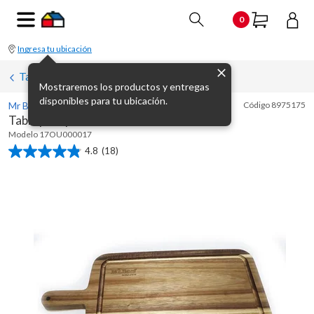
0
Ingresa tu ubicación
Tablas para picar
Mostraremos los productos y entregas
disponibles para tu ubicación.
Mr Beef
Código
8975175
Tabla para parrilla 41 x 20 cm
Modelo
17OU000017
4.8
(18)
4.8
de
5
estrellas.
18
reseñas