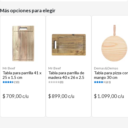
Más opciones para elegir
Mr Beef
Mr Beef
Demas&Demas
Tabla para parrilla 41 x
Tabla para parrilla de
Tabla para pizza co
25 x 1.5 cm
madera 40 x 26 x 2.5
mango 30 cm
cm
(10)
(0)
(61)
$ 709,00 c/u
$ 899,00 c/u
$ 1.099,00 c/u