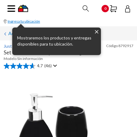
0
Ingresa tu ubicación
Accesorios de mesa para baño
Mostraremos los productos y entregas
disponibles para tu ubicación.
Just Home Collection
Código
8792917
Set de 3 accesorios para baño Negro
Modelo
Sin información
4.7
(46)
4.7
de
5
estrellas.
46
reseñas