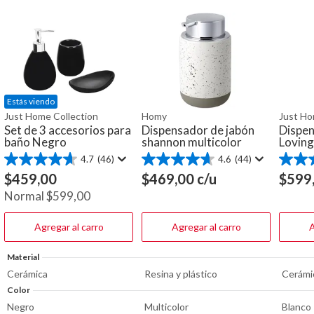
Estás viendo
Just Home Collection
Homy
Just Ho
Set de 3 accesorios para
Dispensador de jabón
Dispen
baño Negro
shannon multicolor
Loving
4.7
(46)
4.6
(44)
4.7
4.6
4.8
de
de
de
$
459,00
$
469,00
c/u
$
599
5
5
5
Normal
$
599,00
estrellas.
estrellas.
estrella
46
44
27
reseñas
reseñas
reseña
Agregar al carro
Agregar al carro
A
Material
Cerámica
Resina y plástico
Cerámic
Color
Negro
Multicolor
Blanco