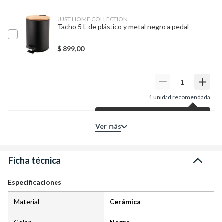
JUST HOME COLLECTION
Tacho 5 L de plástico y metal negro a pedal
$
899,00
1
unidad recomendada
Según tu producto principal,
Ver más
para tu proyecto te sugerimos
esta cantidad de unidades.
Entendido
Ficha técnica
Especificaciones
Material
Cerámica
Color
Negro