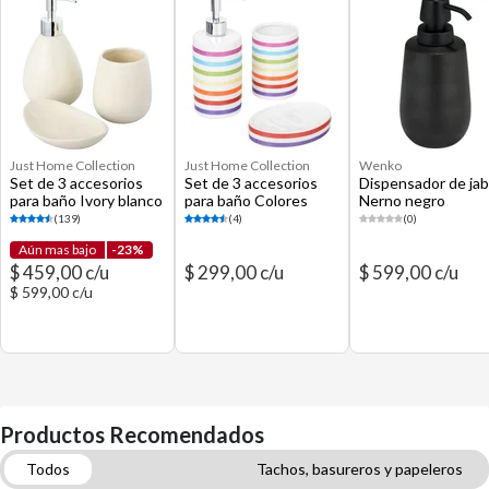
Just Home Collection
Just Home Collection
Wenko
Set de 3 accesorios
Set de 3 accesorios
Dispensador de ja
para baño Ivory blanco
para baño Colores
Nerno negro
(139)
(4)
(0)
Aún mas bajo
-23%
$ 459,00 c/u
$ 299,00 c/u
$ 599,00 c/u
$ 599,00 c/u
Productos Recomendados
Todos
Tachos, basureros y papeleros