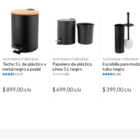
Escobillas para inodoro
Alfombras de baño y antideslizantes
Accesorios para baños
Accesorios de mesa para baño
Accesorios de pared para baño
Toallas y toallones
Repasadores
Just Home Collection
Just Home Collection
Just Home Collection
Tacho 5 L de plástico y
Papelero de plástico
Escobilla para inod
metal negro a pedal
Línea 5 L negro
tubo negro
(127)
(0)
(18)
$ 899,00 c/u
$ 699,00 c/u
$ 399,00 c/u