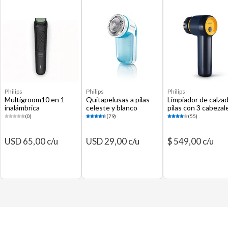
Philips
Philips
Philips
Multigroom10 en 1
Quitapelusas a pilas
Limpiador de calza
inalámbrica
celeste y blanco
pilas con 3 cabezal
negro GCA1000/6
(0)
(79)
(55)
USD 65,00 c/u
USD 29,00 c/u
$ 549,00 c/u