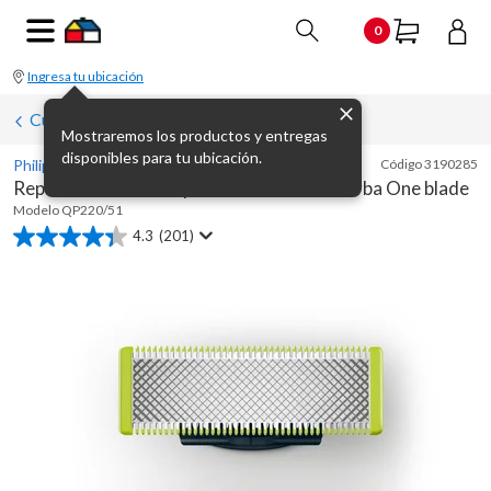
0
Ingresa tu ubicación
Cuidado Personal
Mostraremos los productos y entregas
disponibles para tu ubicación.
Philips
Código
3190285
Repuesto de cuchilla para cortadora de barba One blade
Modelo
QP220/51
4.3
(201)
4.3
de
5
estrellas.
201
reseñas