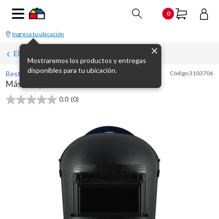
0
Ingresa tu ubicación
Elementos de protección personal
Mostraremos los productos y entregas
disponibles para tu ubicación.
Best Value
Código
3103706
Máscara para soldar lente verde
0.0
(0)
0.0
de
5
estrellas.