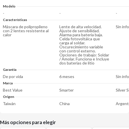
Modelo
-
-
-
Características
Máscara de polipropileno
Lente de alta velocidad.
Sin inf
con 2 lentes resistente al
Ajuste de sensibilidad.
calor
Alarma para bateria baja.
Celda fotovoltáica que
carga al soldar.
Oscurecimiento variable
con control externo.
Opciones de trabajo: Soldar
/ Amolar. Funciona e Incluye
dos baterias de litio
Garantía
De por vida
6 meses
Sin inf
Marca
Best Value
Smarter
Silver
Origen
Taiwán
China
Argent
Más opciones para elegir