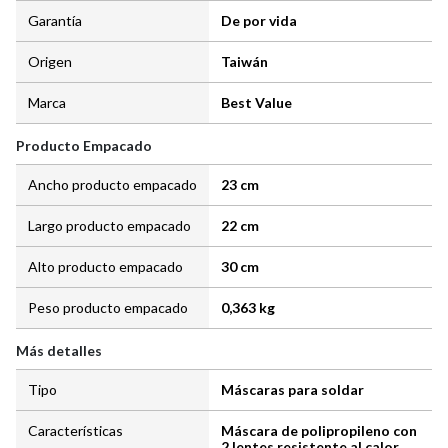
Garantía
De por vida
Origen
Taiwán
Marca
Best Value
Producto Empacado
Ancho producto empacado
23 cm
Largo producto empacado
22 cm
Alto producto empacado
30 cm
Peso producto empacado
0,363 kg
Más detalles
Tipo
Máscaras para soldar
Características
Máscara de polipropileno con
2 lentes resistente al calor