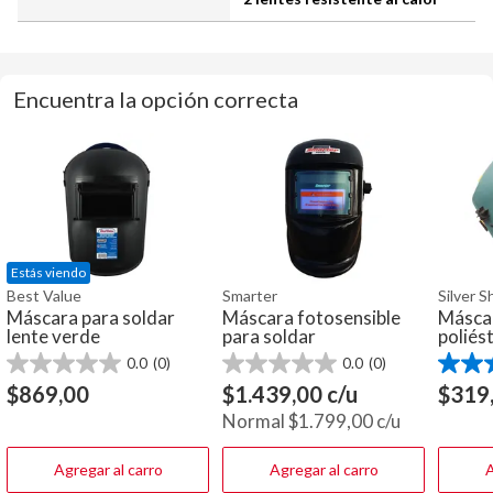
Encuentra la opción correcta
Estás viendo
Best Value
Smarter
Silver 
Máscara para soldar
Máscara fotosensible
Máscar
lente verde
para soldar
poliés
0.0
(0)
0.0
(0)
0.0
0.0
5.0
de
de
de
$
869,00
$
1.439,00
c/u
$
319
5
5
5
Normal
$
1.799,00
c/u
estrellas.
estrellas.
estrella
2
reseña
Agregar al carro
Agregar al carro
A