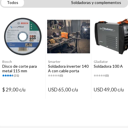
Todos
Soldadoras y complementos
Accesorios para amoladoras
Soldadoras
Elementos de protección personal
Cintas métricas, reglas y escuadras
Herramientas de albañilería
Herramientas de medición y trazado
Bosch
Smarter
Gladiator
Disco de corte para
Soldadora inverter 140
Soldadora 100 A
metal 115 mm
A con cable porta
electrodo y cable pinza
(31)
(0)
(0)
de maza
$ 29,00 c/u
USD 65,00 c/u
USD 49,00 c/u