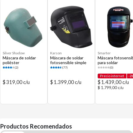
Silver Shadow
Karson
Smarter
Máscara de soldar
Máscara de soldar
Máscara fotosensi
poliéster
fotosensible simple
para soldar
(2)
(77)
(0)
Precio internet
-2
$ 319,00 c/u
$ 1.399,00 c/u
$ 1.439,00 c/u
$ 1.799,00 c/u
Productos Recomendados