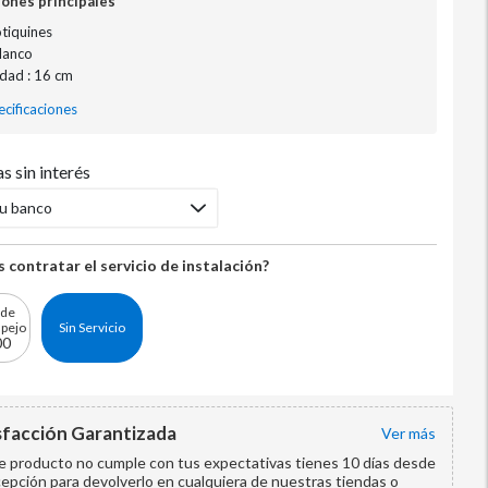
iones principales
otiquines
Blanco
dad : 16 cm
cificaciones
s sin interés
tu banco
 contratar el servicio de instalación?
 de
spejo
Sin Servicio
00
sfacción Garantizada
ver más
te producto no cumple con tus expectativas tienes 10 días desde
cepción para devolverlo en cualquiera de nuestras tiendas o