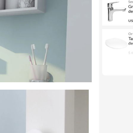
Se
Gr
de
US
Or
Ta
de
$ 