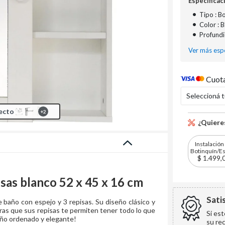
Especificac
•
Tipo : B
•
Color : 
•
Profundi
Ver más espe
Cuota
Seleccioná 
ecto
+
2
¿Quieres
Instalación
Botinquín/E
$ 1.499,
isas blanco 52 x 45 x 16 cm
Sati
 baño con espejo y 3 repisas. Su diseño clásico y
tras que sus repisas te permiten tener todo lo que
Si es
año ordenado y elegante!
su re