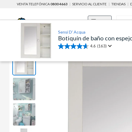
VENTA TELEFÓNICA
0800 4663
|
SERVICIO AL CLIENTE
|
TIENDAS
|
Menú
Sensi D' Acqua
Botiquín de baño con espejo
home
baño, cocina y limpieza
baño
accesorios para baños
4.6
(163)
4.6
de
5
estrellas.
163
reseñas