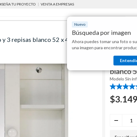
DISEÑA TU PROYECTO
|
VENTA A EMPRESAS
Nuevo
Búsqueda por imagen
 y 3 repisas blanco 52 x 45 x 16 cm
Ahora puedes tomar una foto o su
Mostraremo
botiquines y espejos para baño
Botiquín de baño con espejo 3 repisas blanco 52
una imagen para encontrar produc
disponibles
Sensi D' Acqu
Entendi
Botiquín
blanco 5
Modelo
Sin in
4.6
de
$
3.14
5
estrellas.
163
reseñas