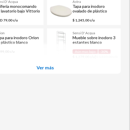
nsi D' Acqua
Astra
ifería monocomando
Tapa para inodoro
 lavatorio bajo Vittorio
ovalado de plástico
hueso
D 79,00 c/u
$ 1.245,00 c/u
ion
Sensi D' Acqua
pa para inodoro Orion
Mueble sobre inodoro 3
 plástico blanco
estantes blanco
499,00 c/u
Aún mas bajo
-30%
|
$ 1.279,00 c/u
$ 1.819,00 c/u
Ver más