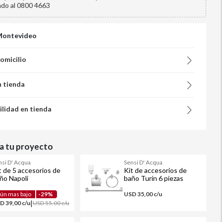
ndo al 0800 4663
Montevideo
domicilio
n tienda
ilidad en tienda
 tu proyecto
nsi D' Acqua
Sensi D' Acqua
t de 5 accesorios de
Kit de accesorios de
ño Napoli
baño Turín 6 piezas
ún mas bajo
-29%
USD 35,00 c/u
|
D 39,00 c/u
USD 55,00 c/u