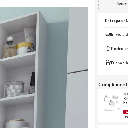
llama
Entrega en
Envío a 
Retiro e
Disponib
Complementa
Se
Ki
ba
A
US