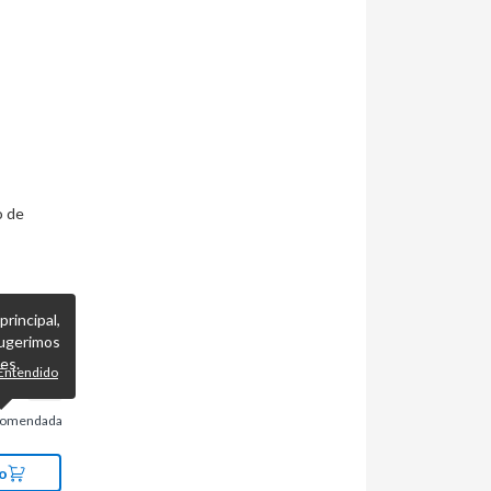
o de
incipal,
ugerimos
es.
Entendido
comendada
o