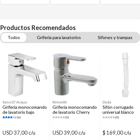
Productos Recomendados
Todos
Grifería para lavatorios
Sifones y trampas
Tachos, basureros y papeleros
Grifería para duchas
Grifería para bidet
Accesorios para baños
Plomería
Sensi D' Acqua
Rimontti
Duda
Grifería monocomando
Grifería monocomando
Sifón corrugado
de lavatorio bajo
de lavatorio Cherry
universal blanco
Cagliari
(16)
(0)
(0)
USD 37,00 c/u
USD 39,00 c/u
$ 169,00 c/u