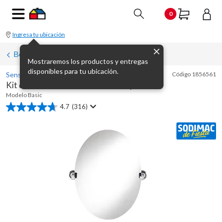
0
Ingresa tu ubicación
Botiquines y espejos para baño
Mostraremos los productos y entregas
disponibles para tu ubicación.
Sensi D' Acqua
Código
1856561
Kit de accesorios de baño Basic 5 piezas
Modelo
Basic
4.7
(316)
4.7
de
5
estrellas.
316
reseñas