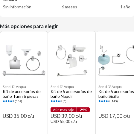
Sin información
6 meses
1 año
Más opciones para elegir
Sensi D' Acqua
Sensi D' Acqua
Sensi D' Acqua
Kit de accesorios de
Kit de 5 accesorios de
Kit de 5 accesorio
baño Turín 6 piezas
baño Napoli
baño Sicilia
(154)
(6)
(149)
Aún mas bajo
-29%
USD 35,00 c/u
USD 39,00 c/u
USD 17,00 c/u
USD 55,00 c/u