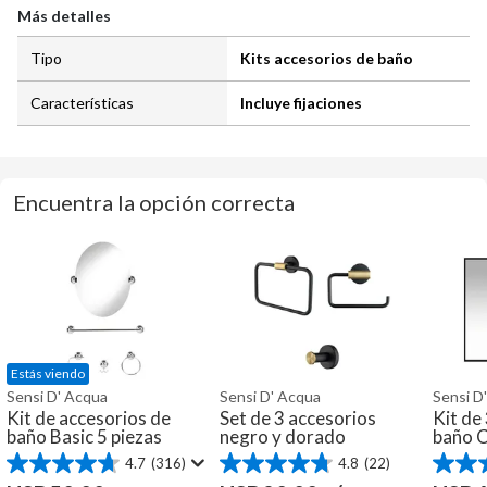
Más detalles
Tipo
Kits accesorios de baño
Características
Incluye fijaciones
Encuentra la opción correcta
Estás viendo
Sensi D' Acqua
Sensi D' Acqua
Sensi D
Kit de accesorios de
Set de 3 accesorios
Kit de
baño Basic 5 piezas
negro y dorado
baño 
4.7
(316)
4.8
(22)
4.7
4.8
3.9