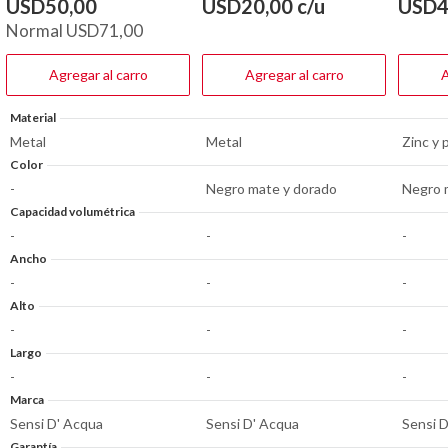
de
de
de
USD
50,00
USD
20,00
c/u
USD
4
5
5
5
Normal
USD
71,00
estrellas.
estrellas.
estrella
316
22
19
reseñas
reseñas
reseña
Agregar al carro
Agregar al carro
A
Material
Metal
Metal
Zinc y 
Color
-
Negro mate y dorado
Negro 
Capacidad volumétrica
-
-
-
Ancho
-
-
-
Alto
-
-
-
Largo
-
-
-
Marca
Sensi D' Acqua
Sensi D' Acqua
Sensi 
Garantía