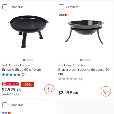
comparar
comparar
Just Home Collection
Just Home Collection
Brasero disco 60 x 40 cm
Brasero con soporte de acero 60
cm
(
7
)
(
0
)
-35%
$2.929
c/u
$2.499
c/u
$4.499
c/u
comparar