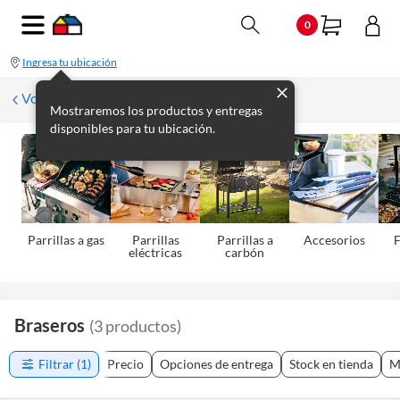
0
Ingresa tu ubicación
Volver a Aire Libre
Mostraremos los productos y entregas
disponibles para tu ubicación.
Parrillas a gas
Parrillas
Parrillas a
Accesorios
eléctricas
carbón
Braseros
(
3
productos
)
Filtrar
(1)
Precio
Opciones de entrega
Stock en tienda
M