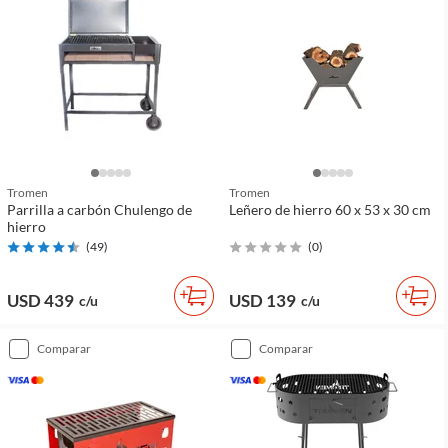
Tromen
Tromen
Parrilla a carbón Chulengo de
Leñero de hierro 60 x 53 x 30 cm
hierro
(
49
)
(
0
)
USD 439
USD 139
c/u
c/u
comparar
comparar