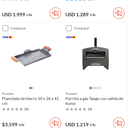
USD 1.999
USD 1.289
c/u
c/u
comparar
comparar
Tromen
Tromen
Plancheta de hierro 10 x 26 x 41
Parrilla a gas Tango con salida de
cm
humo
(
0
)
(
0
)
$3.599
USD 1.219
c/u
c/u