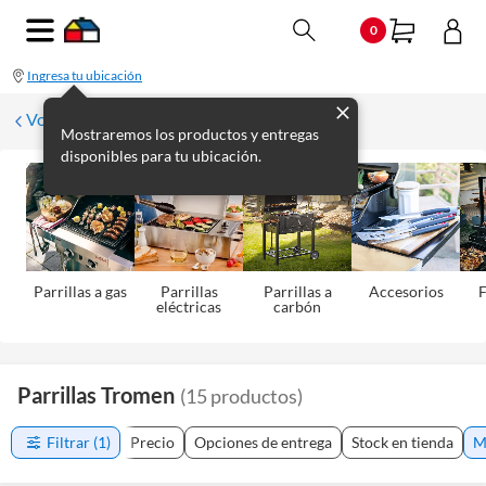
0
Ingresa tu ubicación
Volver a Aire Libre
Mostraremos los productos y entregas
disponibles para tu ubicación.
Parrillas a gas
Parrillas
Parrillas a
Accesorios
eléctricas
carbón
Parrillas Tromen
(
15
productos
)
Filtrar
(1)
Precio
Opciones de entrega
Stock en tienda
M