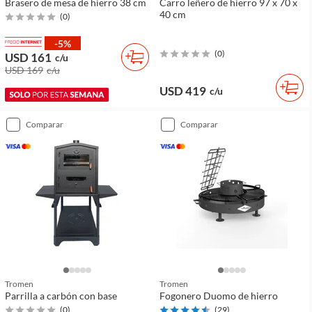
Brasero de mesa de hierro 38 cm
Carro leñero de hierro 97 x 70 x
40 cm
(
0
)
-5%
(
0
)
USD 161
c/u
USD 169
c/u
USD 419
c/u
comparar
comparar
Tromen
Tromen
Parrilla a carbón con base
Fogonero Duomo de hierro
(
0
)
(
29
)