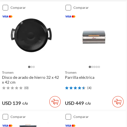
comparar
comparar
Tromen
Tromen
Disco de arado de hierro 32 x 42
Parrilla eléctrica
x 42 cm
(
0
)
(
4
)
USD 139
USD 449
c/u
c/u
comparar
comparar