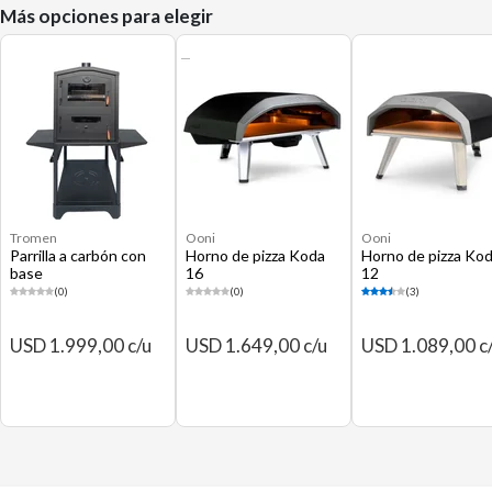
Más opciones para elegir
Tromen
Ooni
Ooni
Parrilla a carbón con
Horno de pizza Koda
Horno de pizza Ko
base
16
12
(0)
(0)
(3)
USD 1.999,00 c/u
USD 1.649,00 c/u
USD 1.089,00 c