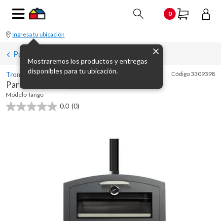
0
Ingresa tu ubicación
Parrillas a gas
Mostraremos los productos y entregas
disponibles para tu ubicación.
Tromen
Código
3309398
Parrilla a gas Tango con salida de humo
Modelo
Tango
0.0
(0)
0.0
de
5
estrellas.