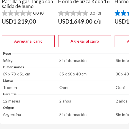
Parrilla a gas Tango con
Horno de pizza Koda 16
Horno 
salida de humo
0.0
(0)
0.0
(0)
0.0
0.0
3.7
de
de
de
USD
1.219,00
USD
1.649,00
c/u
USD
1
5
5
5
estrellas.
estrellas.
estrella
3
reseña
Agregar al carro
Agregar al carro
A
Peso
56 kg
Sin información
Sin inf
Dimensiones
69 x 78 x 51 cm
35 x 60 x 40 cm
30 x 40
Marca
Tromen
Ooni
Ooni
Garantía
12 meses
2 años
2 años
Origen
Argentina
Sin información
Sin inf