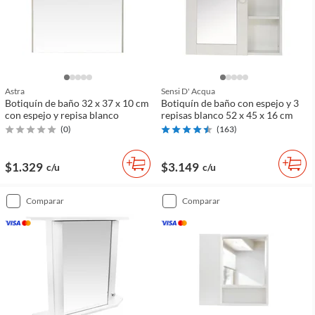
Astra
Sensi D' Acqua
Botiquín de baño 32 x 37 x 10 cm
Botiquín de baño con espejo y 3
con espejo y repisa blanco
repisas blanco 52 x 45 x 16 cm
(
0
)
(
163
)
$1.329
$3.149
c/u
c/u
comparar
comparar