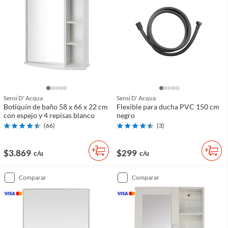
Sensi D' Acqua
Sensi D' Acqua
Botiquín de baño 58 x 66 x 22 cm
Flexible para ducha PVC 150 cm
con espejo y 4 repisas blanco
negro
(
66
)
(
3
)
$3.869
$299
c/u
c/u
comparar
comparar