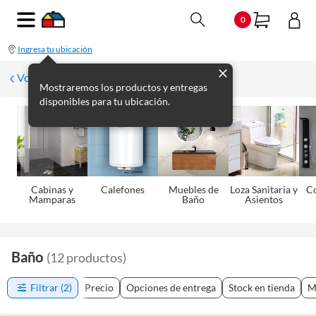
0
Ingresa tu ubicación
Volver
Mostraremos los productos y entregas
disponibles para tu ubicación.
Cabinas y
Calefones
Muebles de
Loza Sanitaria y
C
Mamparas
Baño
Asientos
Baño
(
12
productos
)
Filtrar
(2)
Precio
Opciones de entrega
Stock en tienda
M