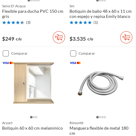
Sensi D' Acqua
Sm
Flexible para ducha PVC 150 cm
Botiquín de baño 48 x 60 x 11 cm
gris
con espejo y repisa Emily blanco
(
3
)
(
1
)
$249
$3.535
c/u
c/u
comparar
comparar
Aryart
Rimontti
Botiquín 60 x 60 cm melamínico
Manguera flexible de metal 180
cm