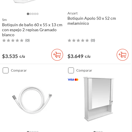
Aryart
Botiquín Apolo 50 x 52 cm
Sm
melamínico
Botiquín de baño 60 x 55 x 13 cm
con espejo 2 repisas Gramado
blanco
(
0
)
(
0
)
$3.535
$3.649
c/u
c/u
comparar
comparar