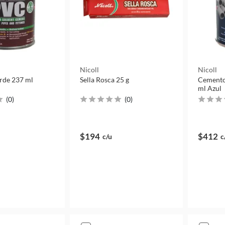
Nicoll
Nicoll
rde 237 ml
Sella Rosca 25 g
Cemento
ml Azul
(
0
)
(
0
)
$194
$412
c/u
c