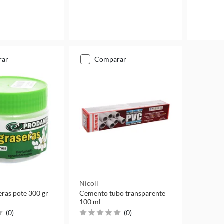
rar
comparar
Nicoll
eras pote 300 gr
Cemento tubo transparente
100 ml
(
0
)
(
0
)