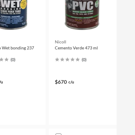
Nicoll
 Wet bonding 237
Cemento Verde 473 ml
(
0
)
(
0
)
$670
/u
c/u