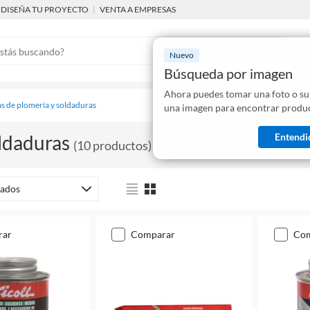
DISEÑA TU PROYECTO
|
VENTA A EMPRESAS
Nuevo
Búsqueda por imagen
Ahora puedes tomar una foto o su
Mostraremo
s de plomería y soldaduras
una imagen para encontrar produc
disponibles
Entendi
ldaduras
(
10
productos
)
ados
rar
comparar
co