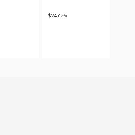
$247
c/u