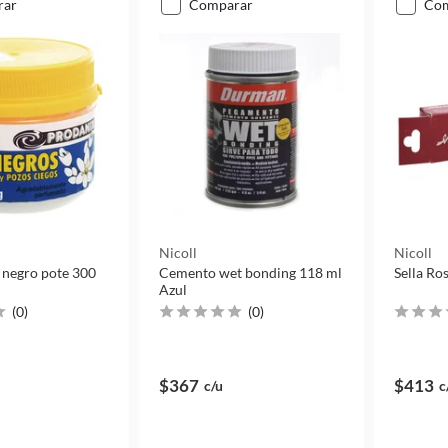
rar
comparar
co
Nicoll
Nicoll
 negro pote 300
Cemento wet bonding 118 ml
Sella Ro
Azul
(
0
)
(
0
)
$367
$413
c/u
c