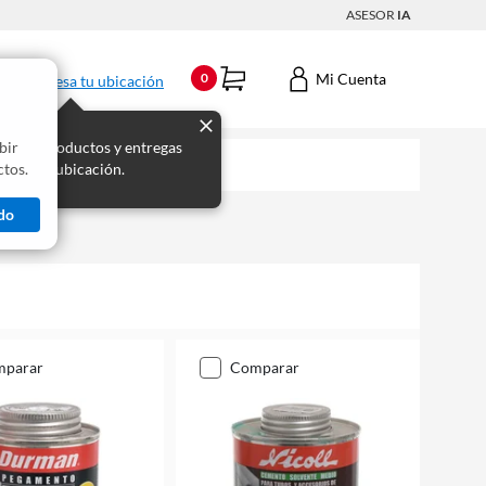
ASESOR
IA
Mi Cuenta
0
Ingresa tu ubicación
bir
s los productos y entregas
tos.
 para tu ubicación.
do
mparar
comparar