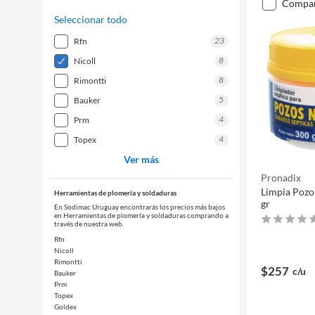
compa
Seleccionar todo
23
rfn
8
nicoll
8
rimontti
5
bauker
4
prm
4
topex
Ver más
Pronadix
Limpia Pozo
Herramientas de plomería y soldaduras
gr
En Sodimac Uruguay encontrarás los precios más bajos
en Herramientas de plomería y soldaduras comprando a
través de nuestra web.
Rfn
Nicoll
Rimontti
$257
c/u
Bauker
Prm
Topex
Goldex