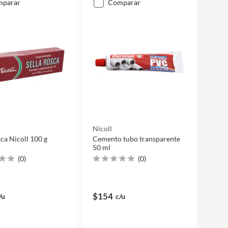
mparar
comparar
Nicoll
sca Nicoll 100 g
Cemento tubo transparente
50 ml
(
0
)
(
0
)
$154
/u
c/u