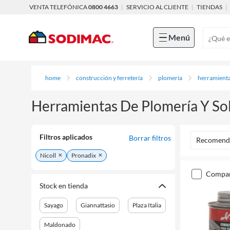
VENTA TELEFÓNICA
0800 4663
|
SERVICIO AL CLIENTE
|
TIENDAS
|
Menú
home
construcción y ferretería
plomería
herramienta
Herramientas De Plomería Y So
Filtros aplicados
Borrar filtros
Recomend
Nicoll
Pronadix
compa
Stock en tienda
Sayago
Giannattasio
Plaza Italia
Maldonado