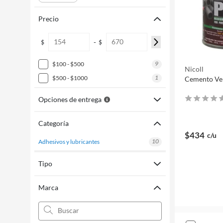
Precio
-
$
$
9
$100 - $500
Nicoll
1
$500 - $1000
Cemento Ve
Opciones de entrega
Categoría
$434
c/u
10
adhesivos y lubricantes
Tipo
Marca