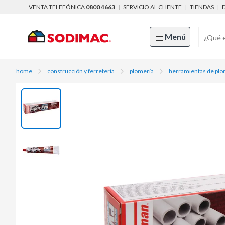
VENTA TELEFÓNICA
0800 4663
|
SERVICIO AL CLIENTE
|
TIENDAS
|
Menú
home
construcción y ferretería
plomería
herramientas de plo