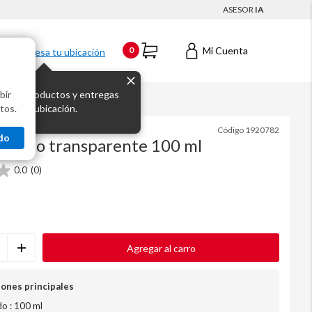
ASESOR
IA
Mi Cuenta
0
Ingresa tu ubicación
bir
s los productos y entregas
0 ml
tos.
 para tu ubicación.
Código
1920782
do
 tubo transparente 100 ml
0.0
(0)
Agregar al carro
iones principales
o : 100 ml