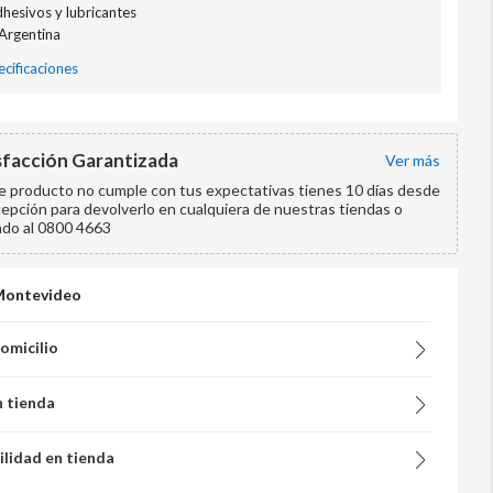
dhesivos y lubricantes
 Argentina
cificaciones
sfacción Garantizada
ver más
te producto no cumple con tus expectativas tienes 10 días desde
cepción para devolverlo en cualquiera de nuestras tiendas o
ndo al 0800 4663
Montevideo
domicilio
n tienda
ilidad en tienda