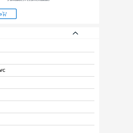
o
PVC