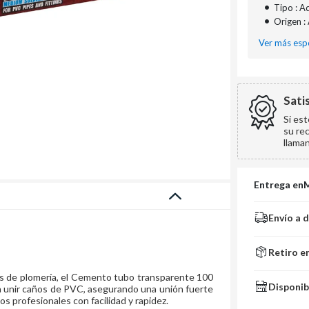
•
Tipo : A
•
Origen :
Ver más espe
Sati
Si es
su re
llama
Entrega en
Envío a 
Retiro e
s de plomería, el Cemento tubo transparente 100
Disponib
ara unir caños de PVC, asegurando una unión fuerte
jos profesionales con facilidad y rapidez.