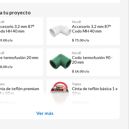
 tu proyecto
oll
Nicoll
cesorio 3.2 mm 87°
Accesorio 3.2 mm 87°
do HH 40 mm
Codo MH 40 mm
ámetro
diámetro
59,00 c/u
$ 75,00 c/u
oll
Nicoll
e termofusión 20 mm
Codo termofusión 90 -
20 mm
18,00 c/u
$ 14,00 c/u
pex
Topex
nta de teflón premium
Cinta de teflón básica 1 x
4 x 50 m
10 m
149,00 c/u
$ 55,00 c/u
Ver más