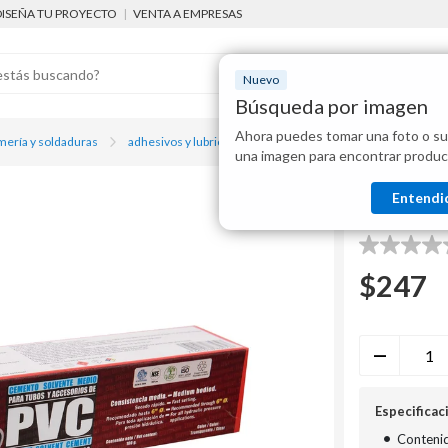
DISEÑA TU PROYECTO
|
VENTA A EMPRESAS
Nuevo
Búsqueda por imagen
Ahora puedes tomar una foto o su
Mostraremo
mería y soldaduras
adhesivos y lubricantes
Cemento tubo transparente 10
una imagen para encontrar produc
disponibles
Nicoll
Entendi
Cemento
0.0
de
$
247
5
estrellas.
Especificac
•
Contenid