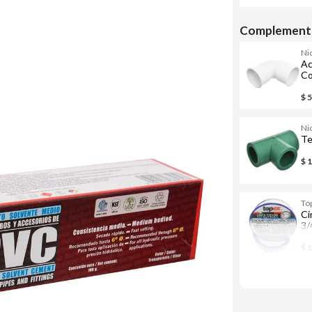
Complementa
Nic
Ac
Co
di
$ 
Nic
Te
$ 
To
Ci
3/
$ 