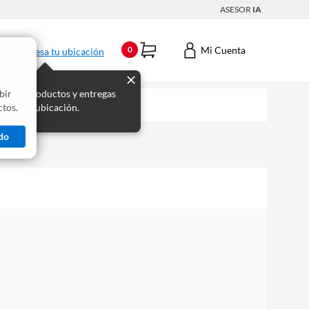
ASESOR
IA
Mi Cuenta
0
Ingresa tu ubicación
bir
s los productos y entregas
tos.
 para tu ubicación.
do