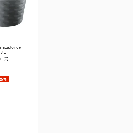
anizador de
 3 L
(
0
)
25%