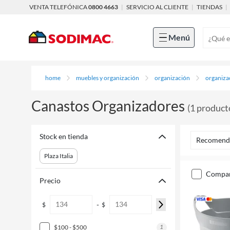
VENTA TELEFÓNICA
0800 4663
|
SERVICIO AL CLIENTE
|
TIENDAS
|
Menú
home
muebles y organización
organización
organiza
Canastos Organizadores
(
1
product
Stock en tienda
Recomend
Plaza Italia
compa
Precio
-
$
$
1
$100 - $500