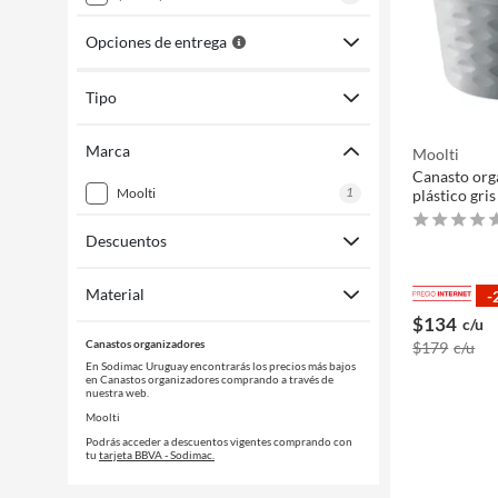
Opciones de entrega
Tipo
Marca
Moolti
Canasto org
1
moolti
plástico gris
Descuentos
Material
-
$134
c/u
Canastos organizadores
$179
c/u
En Sodimac Uruguay encontrarás los precios más bajos
en Canastos organizadores comprando a través de
nuestra web.
Moolti
Podrás acceder a descuentos vigentes comprando con
tu
tarjeta BBVA - Sodimac.