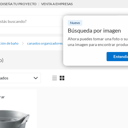
DISEÑA TU PROYECTO
|
VENTA A EMPRESAS
Nuevo
Búsqueda por imagen
Ahora puedes tomar una foto o su
Mostraremo
ción de baño
canastos organizadores
una imagen para encontrar produc
disponibles
Entendi
o
)
ados
rar