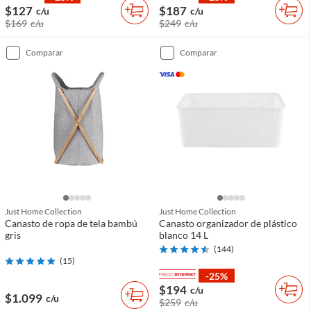
$127
$187
c/u
c/u
$169
c/u
$249
c/u
comparar
comparar
Just Home Collection
Just Home Collection
Canasto de ropa de tela bambú
Canasto organizador de plástico
gris
blanco 14 L
(
144
)
(
15
)
-25%
$194
c/u
$1.099
c/u
$259
c/u