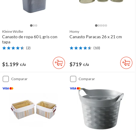
Kleine Wolke
Homy
Canasto de ropa 60 L gris con
Canasto Paracas 26 x 21 cm
tapa
(
2
)
(
10
)
$1.199
$719
c/u
c/u
comparar
comparar