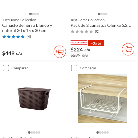
Just Home Collection
Just Home Collection
Canasto de fierro blanco y
Pack de 2 canastos Olenka 5.2 L
natural 30 x 15 x 30 cm
(
0
)
(
4
)
-25%
$224
c/u
$449
c/u
$299
c/u
comparar
comparar