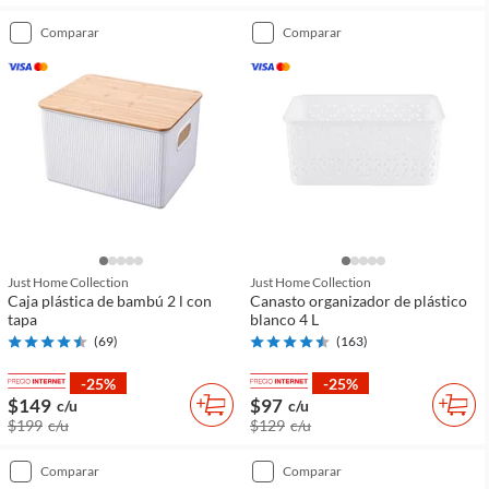
comparar
comparar
Just Home Collection
Just Home Collection
Caja plástica de bambú 2 l con
Canasto organizador de plástico
tapa
blanco 4 L
(
69
)
(
163
)
-25%
-25%
$149
$97
c/u
c/u
$199
c/u
$129
c/u
comparar
comparar