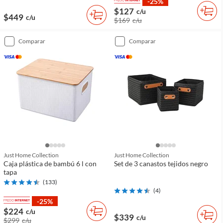
-25%
$127
c/u
$449
c/u
$169
c/u
comparar
comparar
Just Home Collection
Just Home Collection
Caja plástica de bambú 6 l con
Set de 3 canastos tejidos negro
tapa
(
133
)
(
4
)
-25%
$224
c/u
$339
c/u
$299
c/u