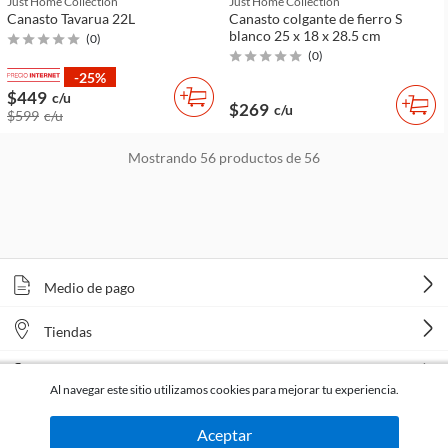
Just Home Collection
Just Home Collection
Canasto Tavarua 22L
Canasto colgante de fierro S
blanco 25 x 18 x 28.5 cm
(
0
)
(
0
)
-25%
$449
c/u
$269
c/u
$599
c/u
Mostrando
56
productos de
56
Medio de pago
Tiendas
Venta telefónica
Al navegar este sitio utilizamos cookies para mejorar tu experiencia.
Aceptar