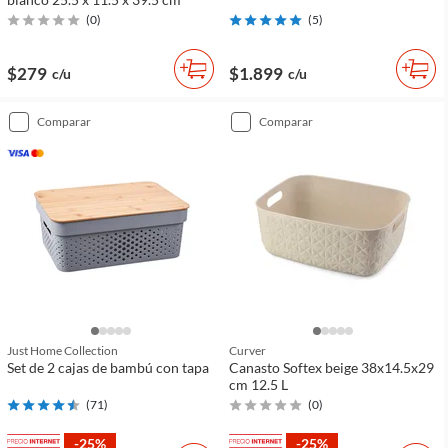
(
0
)
(
5
)
$279
$1.899
c/u
c/u
comparar
comparar
Just Home Collection
Curver
Set de 2 cajas de bambú con tapa
Canasto Softex beige 38x14.5x29
cm 12.5 L
(
71
)
(
0
)
-25%
-25%