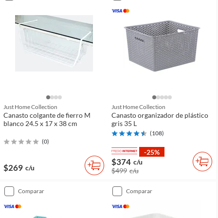
Just Home Collection
Just Home Collection
Canasto colgante de fierro M
Canasto organizador de plástico
blanco 24.5 x 17 x 38 cm
gris 35 L
(
108
)
(
0
)
-25%
$374
c/u
$269
c/u
$499
c/u
comparar
comparar