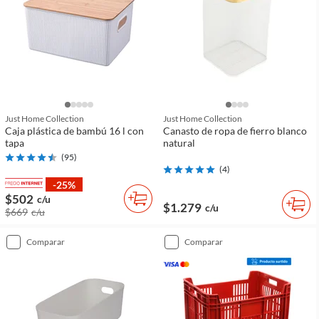
Just Home Collection
Just Home Collection
Caja plástica de bambú 16 l con
Canasto de ropa de fierro blanco
tapa
natural
(
95
)
(
4
)
-25%
$502
c/u
$1.279
c/u
$669
c/u
comparar
comparar