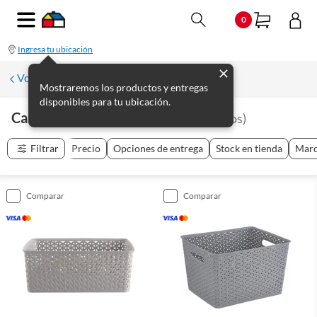
0
Ingresa tu ubicación
Volver a Organización de baño
Mostraremos los productos y entregas
disponibles para tu ubicación.
Canastos Organizadores
(
56
productos
)
Filtrar
Precio
Opciones de entrega
Stock en tienda
Mar
comparar
comparar