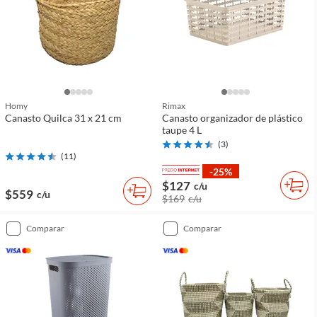
Homy
Rimax
Canasto Quilca 31 x 21 cm
Canasto organizador de plástico
taupe 4 L
(
3
)
(
11
)
-25%
$127
c/u
$559
c/u
$169
c/u
comparar
comparar