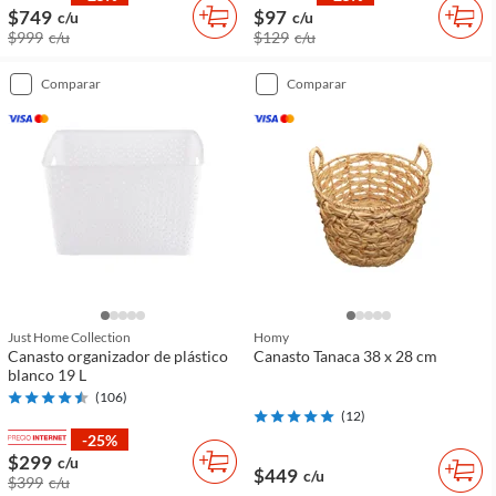
$749
$97
c/u
c/u
$999
c/u
$129
c/u
comparar
comparar
Just Home Collection
Homy
Canasto organizador de plástico
Canasto Tanaca 38 x 28 cm
blanco 19 L
(
106
)
(
12
)
-25%
$299
c/u
$449
c/u
$399
c/u