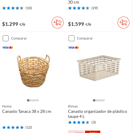
30 cm
(
10
)
(
29
)
$1.299
$1.599
c/u
c/u
comparar
comparar
Homy
Rimax
Canasto Tanaca 38 x 28 cm
Canasto organizador de plástico
taupe 4 L
(
3
)
(
12
)