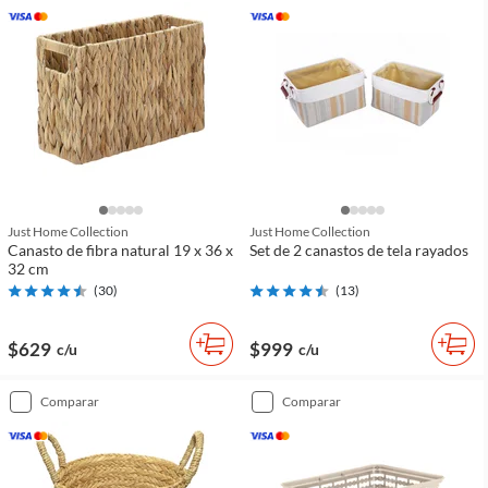
Just Home Collection
Just Home Collection
Canasto de fibra natural 19 x 36 x
Set de 2 canastos de tela rayados
32 cm
(
30
)
(
13
)
$629
$999
c/u
c/u
comparar
comparar