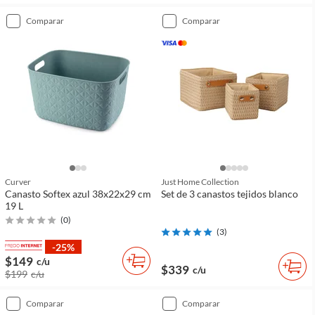
comparar
comparar
Curver
Just Home Collection
Canasto Softex azul 38x22x29 cm
Set de 3 canastos tejidos blanco
19 L
(
0
)
(
3
)
-25%
$149
c/u
$339
c/u
$199
c/u
comparar
comparar