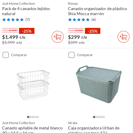
Just Home Collection
Rimax
Pack de 4 canastos tejidos
Canasto organizador de plástico
natural
Shia Mocca marrón
(
7
)
(
6
)
-25%
-25%
$1.499
$299
c/u
c/u
$1.999
c/u
$399
c/u
comparar
comparar
Just Home Collection
Strata
Canasto apilable de metal blanco
Caja organizadora Urban de
30 x 14.5 x 16 cm
plástico con tapa 12 L