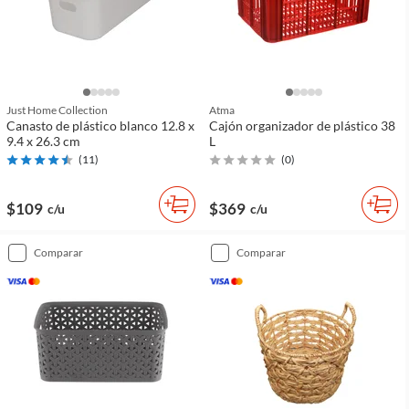
Just Home Collection
Atma
Canasto de plástico blanco 12.8 x
Cajón organizador de plástico 38
9.4 x 26.3 cm
L
(
11
)
(
0
)
$109
$369
c/u
c/u
comparar
comparar