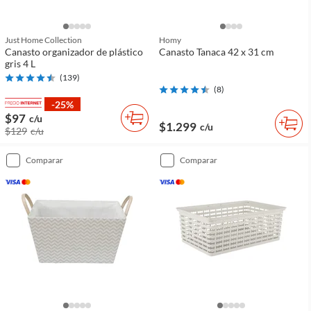
Just Home Collection
Homy
Canasto organizador de plástico
Canasto Tanaca 42 x 31 cm
gris 4 L
(
139
)
(
8
)
-25%
$97
c/u
$1.299
c/u
$129
c/u
comparar
comparar