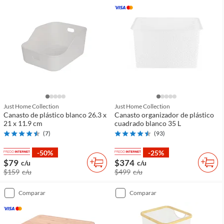
Just Home Collection
Just Home Collection
Canasto de plástico blanco 26.3 x
Canasto organizador de plástico
21 x 11.9 cm
cuadrado blanco 35 L
(
7
)
(
93
)
-50%
-25%
$79
$374
c/u
c/u
$159
c/u
$499
c/u
comparar
comparar