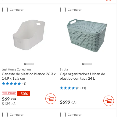
comparar
comparar
Just Home Collection
Strata
Canasto de plástico blanco 26.3 x
Caja organizadora Urban de
14.9 x 15.5 cm
plástico con tapa 24 L
(
6
)
(
11
)
-50%
$69
c/u
$699
c/u
$139
c/u
comparar
comparar