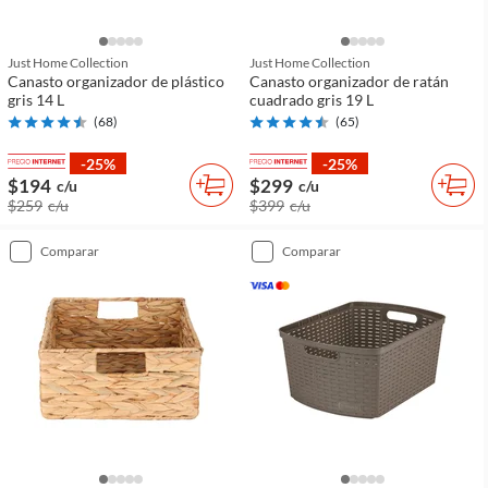
Just Home Collection
Just Home Collection
Canasto organizador de plástico
Canasto organizador de ratán
gris 14 L
cuadrado gris 19 L
(
68
)
(
65
)
-25%
-25%
$194
$299
c/u
c/u
$259
c/u
$399
c/u
comparar
comparar