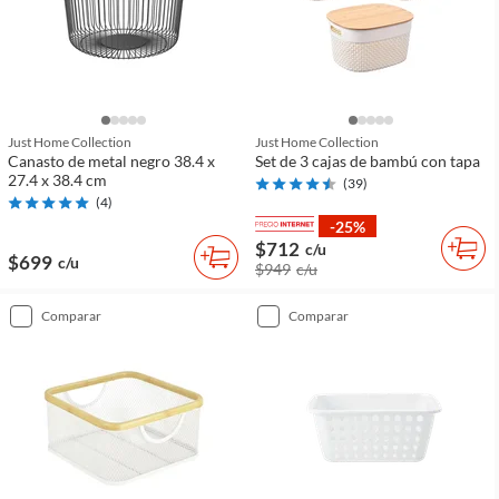
Just Home Collection
Just Home Collection
Canasto de metal negro 38.4 x
Set de 3 cajas de bambú con tapa
27.4 x 38.4 cm
(
39
)
(
4
)
-25%
$712
c/u
$699
c/u
$949
c/u
comparar
comparar