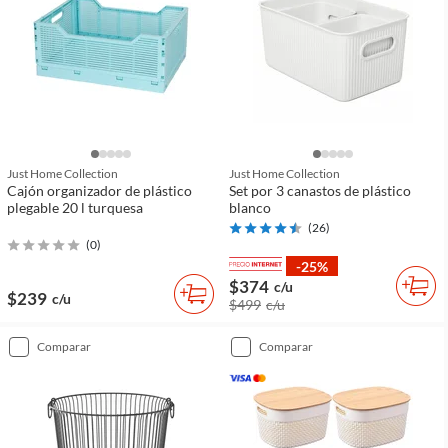
Just Home Collection
Just Home Collection
Cajón organizador de plástico
Set por 3 canastos de plástico
plegable 20 l turquesa
blanco
(
26
)
(
0
)
-25%
$374
c/u
$239
c/u
$499
c/u
comparar
comparar