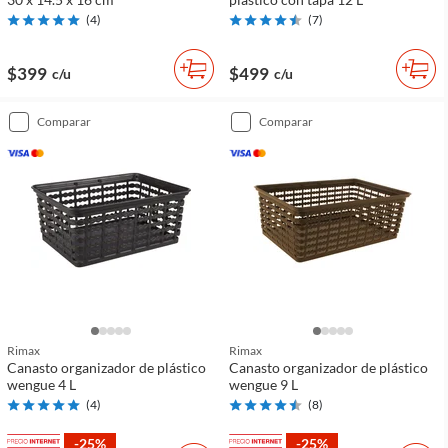
(
4
)
(
7
)
$399
$499
c/u
c/u
comparar
comparar
Rimax
Rimax
Canasto organizador de plástico
Canasto organizador de plástico
wengue 4 L
wengue 9 L
(
4
)
(
8
)
-25%
-25%