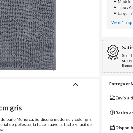
•
Modelo 
•
Tipo : A
•
Largo : 
Ver más espe
Sati
Si es
su re
llama
Entrega en
Envío a 
cm gris
Retiro e
a de baño Menorca. Su diseño moderno y color gris
ial de poliéster la hace suave al tacto y fácil de
Disponib
ha!