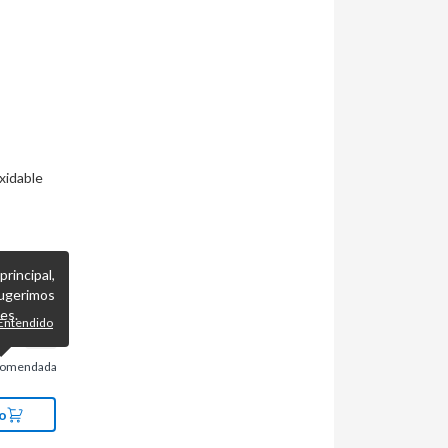
xidable
incipal,
ugerimos
es.
Entendido
comendada
o