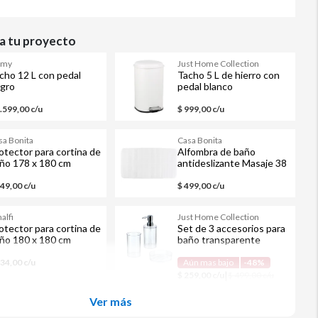
 tu proyecto
omy
Just Home Collection
cho 12 L con pedal
Tacho 5 L de hierro con
gro
pedal blanco
1.599,00 c/u
$ 999,00 c/u
sa Bonita
Casa Bonita
otector para cortina de
Alfombra de baño
ño 178 x 180 cm
antideslizante Masaje 38
anco
x 76 cm transparente
249,00 c/u
$ 499,00 c/u
alfi
Just Home Collection
otector para cortina de
Set de 3 accesorios para
ño 180 x 180 cm
baño transparente
anca
334,00 c/u
Aún mas bajo
-48%
|
$ 259,00 c/u
$ 499,00 c/u
Ver más