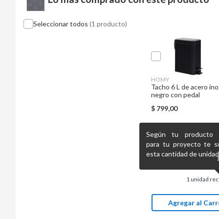
Seleccionar todos
(1 producto)
HOMY
Tacho 6 L de acero ino
negro con pedal
$
799,00
Según tu producto pr
para tu proyecto te s
esta cantidad de unidad
1
unidad re
Agregar al Carr