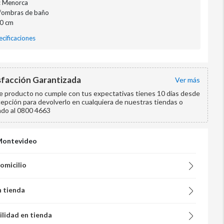
: Menorca
lfombras de baño
70 cm
cificaciones
sfacción Garantizada
ver más
te producto no cumple con tus expectativas tienes 10 días desde
cepción para devolverlo en cualquiera de nuestras tiendas o
ndo al 0800 4663
Montevideo
domicilio
n tienda
ilidad en tienda