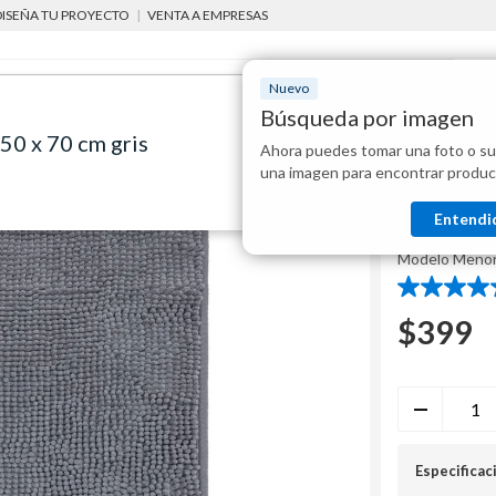
DISEÑA TU PROYECTO
|
VENTA A EMPRESAS
Nuevo
Búsqueda por imagen
0 x 70 cm gris
Ahora puedes tomar una foto o su
Mostraremo
interior
alfombras de interior
Alfombra de baño Menorca 50 x 70 cm gris
una imagen para encontrar produc
disponibles
Just Home Col
Entendi
Alfombr
Modelo
Meno
5.0
de
$
399
5
estrellas.
1
reseña
Especificac