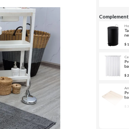
Complementa
H
Ta
ne
$ 
Ca
Pr
ba
bl
$ 
Am
Pr
ba
bl
$ 