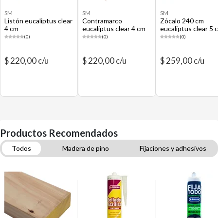
SM
SM
SM
Listón eucaliptus clear
Contramarco
Zócalo 240 cm
4 cm
eucaliptus clear 4 cm
eucaliptus clear 5 
(0)
(0)
(0)
$ 220,00 c/u
$ 220,00 c/u
$ 259,00 c/u
Productos Recomendados
Todos
Madera de pino
Fijaciones y adhesivos
Brochas y pinceles
Enduido
Fijaciones para tabiquería y yeso cartón
Lijadoras y lijas