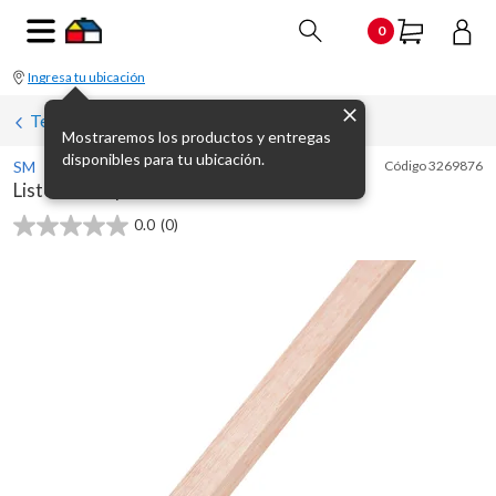
0
Ingresa tu ubicación
Terminaciones
Mostraremos los productos y entregas
disponibles para tu ubicación.
SM
Código
3269876
Listón eucaliptus clear 2 cm
0.0
(0)
0.0
de
5
estrellas.