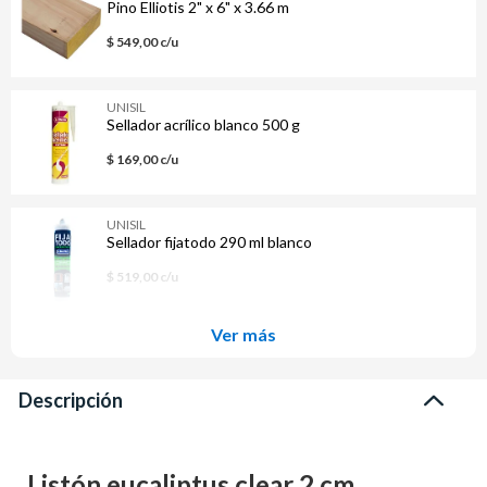
Pino Elliotis 2" x 6" x 3.66 m
$ 549,00 c/u
UNISIL
Sellador acrílico blanco 500 g
$ 169,00 c/u
UNISIL
Sellador fijatodo 290 ml blanco
$ 519,00 c/u
Ver más
Descripción
Listón eucaliptus clear 2 cm