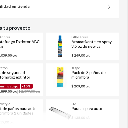
ilidad en tienda
 tu proyecto
 Andrea
Little Trees
tafuego Extintor ABC
Aromatizante en spray
kg
3.5 oz de new car
1.039,00 c/u
$ 249,00 c/u
ston
Jaspe
t de seguridad
Pack de 3 paños de
tomotriz extintor
microfibra
imeros auxilios
ún mas bajo
-10%
$ 209,00 c/u
|
1.899,00 c/u
$ 2.099,00 c/u
tostyle
SM
t de paños para auto
Parasol para auto
crofibra 2 unidades
$ 135,00 c/u
115,00 c/u