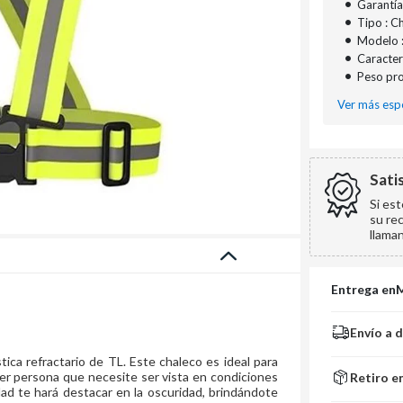
•
Garantía
•
Tipo : C
•
Modelo 
•
Caracterí
•
Peso pro
Ver más espe
Sati
Si es
su re
llama
Entrega en
Envío a 
tica refractario de TL. Este chaleco es ideal para
uier persona que necesite ser vista en condiciones
Retiro e
idad te hará destacar en la oscuridad, brindándote