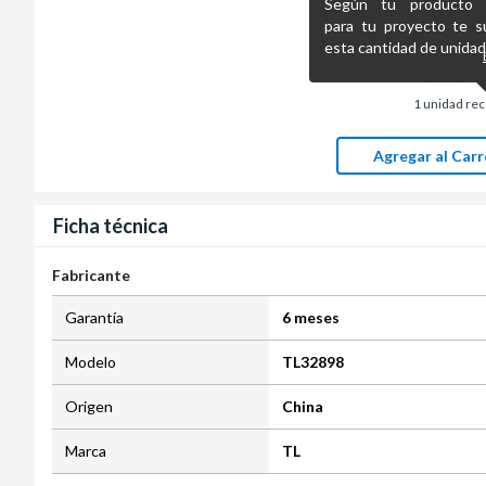
Según tu producto pr
para tu proyecto te s
esta cantidad de unidad
1
unidad re
Agregar al Carr
Ficha técnica
Fabricante
Garantía
6 meses
Modelo
TL32898
Origen
China
Marca
TL