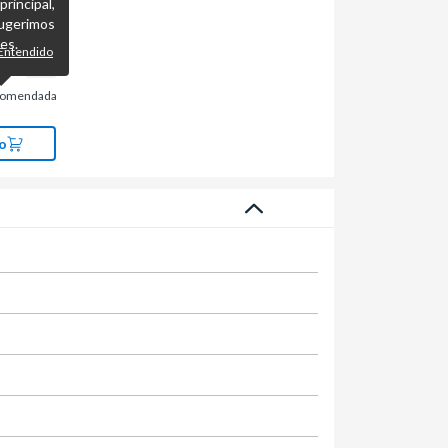
incipal,
ugerimos
es.
Entendido
comendada
o