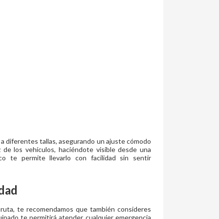
 a diferentes tallas, asegurando un ajuste cómodo
uz de los vehículos, haciéndote visible desde una
o te permite llevarlo con facilidad sin sentir
dad
a ruta, te recomendamos que también consideres
quipado te permitirá atender cualquier emergencia