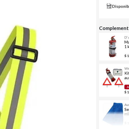
Disponib
Complementa
D'
Ma
1 
$ 
We
Ki
au
pr
A
$ 
Au
Se
mi
$ 