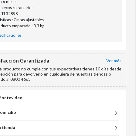
 : 6 meses
halecos refractarios
: TL32898
sticas : Cintas ajustables
ducto empacado : 0,3 kg
cificaciones
sfacción Garantizada
ver más
te producto no cumple con tus expectativas tienes 10 días desde
cepción para devolverlo en cualquiera de nuestras tiendas o
ndo al 0800 4663
Montevideo
domicilio
n tienda