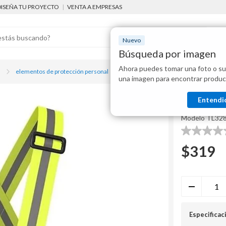
DISEÑA TU PROYECTO
|
VENTA A EMPRESAS
Nuevo
Búsqueda por imagen
Ahora puedes tomar una foto o su
Mostraremo
l
elementos de protección personal
Chaleco cinta elástica refractario
una imagen para encontrar produc
disponibles
TL
Entendi
Chaleco 
Modelo
TL32
0.0
de
$
319
5
estrellas.
Especificac