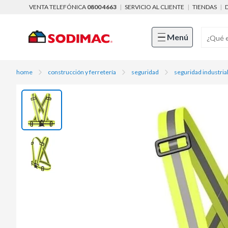
VENTA TELEFÓNICA
0800 4663
|
SERVICIO AL CLIENTE
|
TIENDAS
|
Menú
home
construcción y ferretería
seguridad
seguridad industria