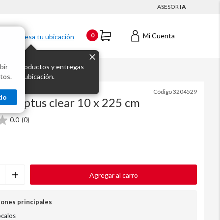
ASESOR
IA
Mi Cuenta
0
Ingresa tu ubicación
bir
s los productos y entregas
lear 10 x 225 cm
tos.
 para tu ubicación.
Código
3204529
do
ucaliptus clear 10 x 225 cm
0.0
(0)
Agregar al carro
iones principales
ócalos