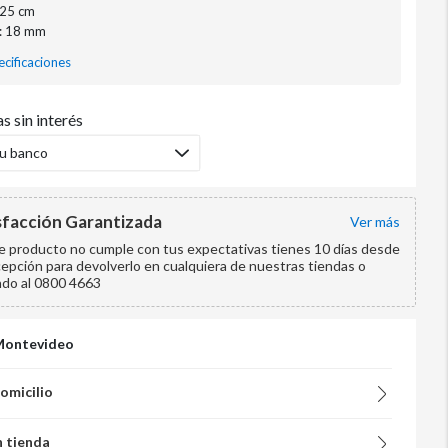
225 cm
 : 18 mm
cificaciones
s sin interés
tu banco
sfacción Garantizada
ver más
te producto no cumple con tus expectativas tienes 10 días desde
cepción para devolverlo en cualquiera de nuestras tiendas o
ndo al 0800 4663
Montevideo
domicilio
n tienda