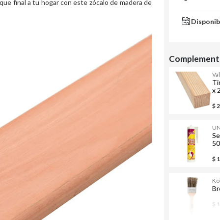
que final a tu hogar con este zócalo de madera de
Disponib
Complementa
Va
Ti
x 
$ 
UN
Se
50
$ 
Kö
Br
$ 