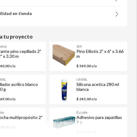
ilidad en tienda
 tu proyecto
letor
SM
rante pino cepillado 2"
Pino Elliotis 2" x 6" x 3.66
2" x 3.30 m
m
240,00 c/u
$ 549,00 c/u
ISIL
UNISIL
llador acrílico blanco
Silicona acetica 280 ml
0 g
blanca
169,00 c/u
$ 245,00 c/u
lor
Éccole
ocha multipropósito 2"
Adhesivo para zapatillas
9 g
119,00 c/u
$ 329,00 c/u