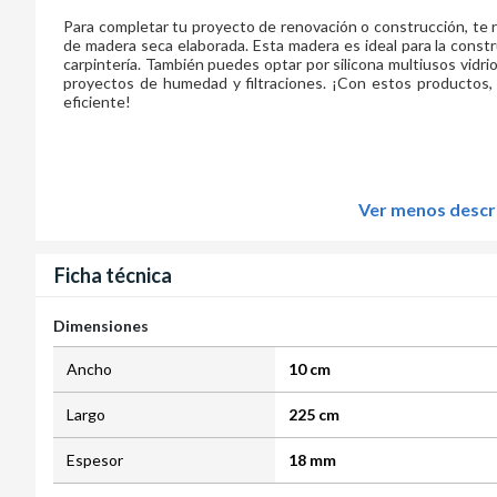
Para completar tu proyecto de renovación o construcción, t
de madera seca elaborada. Esta madera es ideal para la const
carpintería. También puedes optar por silicona multiusos vidrio
proyectos de humedad y filtraciones. ¡Con estos productos,
eficiente!
Ver menos descr
Ficha técnica
Dimensiones
Ancho
10 cm
Largo
225 cm
Espesor
18 mm