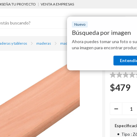
DISEÑA TU PROYECTO
|
VENTA A EMPRESAS
Nuevo
Búsqueda por imagen
Ahora puedes tomar una foto o su
Mostraremo
deras y tableros
maderas
madera de eucaliptus
Zócalo eucaliptus c
una imagen para encontrar produc
disponibles
SM
Entendi
Zócalo e
0.0
de
$
479
5
estrellas.
Especificac
•
Tipo : Z