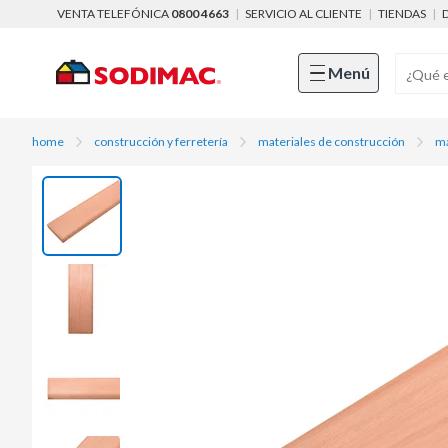
VENTA TELEFÓNICA
0800 4663
|
SERVICIO AL CLIENTE
|
TIENDAS
|
Menú
home
construcción y ferretería
materiales de construcción
ma