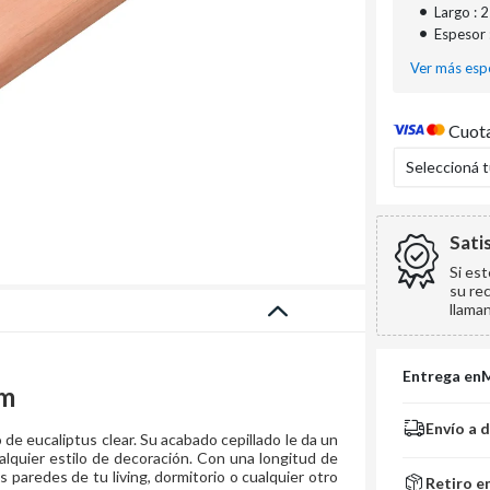
•
Largo : 
•
Espesor
Ver más espe
Cuota
Seleccioná 
Sati
Si es
su re
llama
Entrega en
cm
Envío a 
 de eucaliptus clear. Su acabado cepillado le da un
alquier estilo de decoración. Con una longitud de
s paredes de tu living, dormitorio o cualquier otro
Retiro e